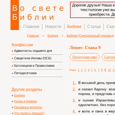
Дорогие друзья! Наша к
текстологии уже в
приобрести. 
Главная
Новости
Библия
Статьи
Ска
Главная
»
Библия
»
Библия (Синодальный перевод)
Конфессии
Левит: Глава 9
Адвентисты седьмого дня
Предыдущая глава
Следующ
Свидетели Иеговы (ОСБ)
Католицизм и Православие
Глава:
1
2
3
4
5
6
7
8
9
10
1
Пятидесятники
1.
В восьмой день приз
2.
и сказал Аарону: воз
Другие разделы
порока, и представь 
Библия
3.
и сынам Израилевым
Наука и Библия
однолетних, без поро
Основные вопросы
4.
и вола и овна в же
Что делать дальше?