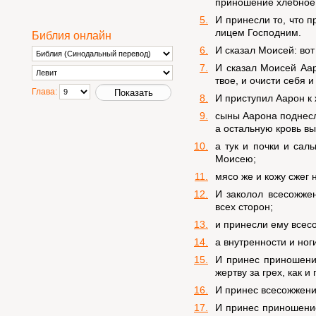
приношение хлебное,
5.
И принесли то, что 
лицем Господним.
Библия онлайн
6.
И сказал Моисей: вот
7.
И сказал Моисей Аар
твое, и очисти себя 
Глава:
8.
И приступил Аарон к ж
9.
сыны Аарона поднесли
а остальную кровь в
10.
а тук и почки и сал
Моисею;
11.
мясо же и кожу сжег н
12.
И заколол всесожже
всех сторон;
13.
и принесли ему всесо
14.
а внутренности и ног
15.
И принес приношение
жертву за грех, как и
16.
И принес всесожжение
17.
И принес приношение