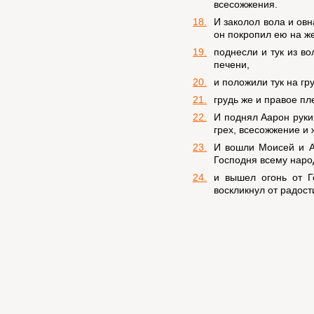
всесожжения.
18.
И заколол вола и овн
он покропил ею на же
19.
поднесли и тук из во
печени,
20.
и положили тук на гру
21.
грудь же и правое п
22.
И поднял Аарон руки 
грех, всесожжение и
23.
И вошли Моисей и А
Господня всему наро
24.
и вышел огонь от Г
воскликнул от радости