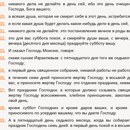
28.
никакого дела не делайте в день сей, ибо это день очище
Господа, Бога вашего;
29.
а всякая душа, которая не смирит себя в этот день, истребится
30.
и если какая душа будет делать какое-нибудь дело в день сей,
31.
никакого дела не делайте: это постановление вечное в роды в
32.
это для вас суббота покоя, и смиряйте души ваши, с вечера 
вечера [десятого дня месяца] празднуйте субботу вашу.
33.
И сказал Господь Моисею, говоря:
34.
скажи сынам Израилевым: с пятнадцатого дня того же седьмо
Господу;
35.
в первый день священное собрание, никакой работы не работ
36.
в течение семи дней приносите жертву Господу; в восьмой 
вас, и приносите жертву Господу: это отдание праздника, ника
37.
Вот праздники Господни, в которые должно созывать свящ
жертву Господу всесожжение, хлебное приношение, закола
свой день,
38.
кроме суббот Господних и кроме даров ваших, и кроме 
приносимого по усердию вашему, что вы даете Господу.
39.
А в пятнадцатый день седьмого месяца, когда вы собирае
праздник Господень семь дней: в первый день покой и в восьм