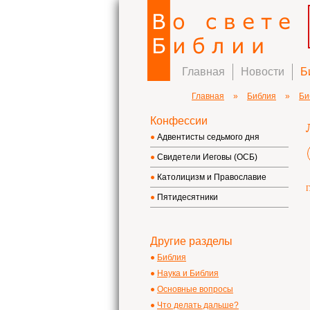
Главная
Новости
Б
Главная
»
Библия
»
Би
Конфессии
Адвентисты седьмого дня
Свидетели Иеговы (ОСБ)
Католицизм и Православие
Г
Пятидесятники
Другие разделы
Библия
Наука и Библия
Основные вопросы
Что делать дальше?