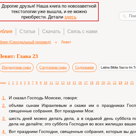
Дорогие друзья! Наша книга по новозаветной
текстологии уже вышла, и ее можно
приобрести. Детали
здесь
иблия
Статьи
Скачать
Связь с нами
блия (Синодальный перевод)
»
Левит
Левит: Глава 23
Предыдущая глава
Следующая глава
Содержание
лава:
1
2
3
4
5
6
7
8
9
10
11
12
13
14
15
16
17
18
19
20
21
22
23
24
25
1.
И сказал Господь Моисею, говоря:
2.
объяви сынам Израилевым и скажи им о праздниках Госп
священные собрания. Вот праздники Мои:
3.
шесть дней можно делать дела, а в седьмой день суббота п
дела не делайте; это суббота Господня во всех жилищах ваших
4.
Вот праздники Господни, священные собрания, которые вы до