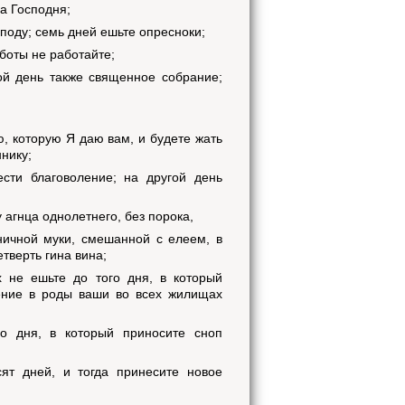
а Господня;
поду; семь дней ешьте опресноки;
боты не работайте;
ой день также священное собрание;
, которую Я даю вам, и будете жать
нику;
сти благоволение; на другой день
 агнца однолетнего, без порока,
ичной муки, смешанной с елеем, в
етверть гина вина;
х не ешьте до того дня, в который
ение в роды ваши во всех жилищах
го дня, в который приносите сноп
ят дней, и тогда принесите новое