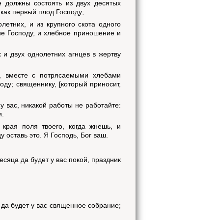
 должны состоять из двух десятых
как первый плод Господу;
летних, и из крупного скота одного
ние Господу, и хлебное приношение и
х и двух однолетних агнцев в жертву
м, вместе с потрясаемыми хлебами
оду; священнику, [который приносит,
у вас, никакой работы не работайте:
и.
края поля твоего, когда жнешь, и
 оставь это. Я Господь, Бог ваш.
сяца да будет у вас покой, праздник
 да будет у вас священное собрание;