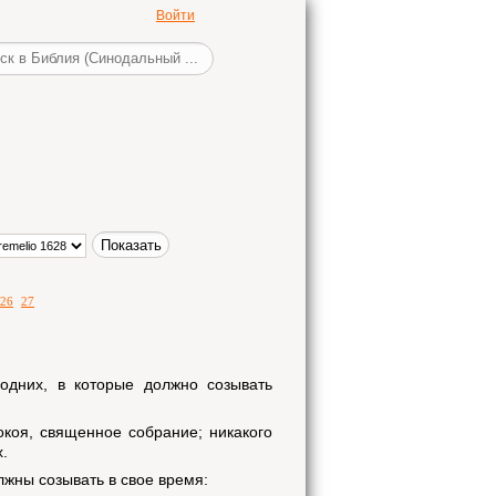
Войти
26
27
одних, в которые должно созывать
окоя, священное собрание; никакого
.
лжны созывать в свое время: