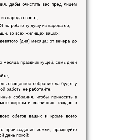
ния, дабы очистить вас пред лицем
 из народа своего;
 Я истреблю ту душу из народа ее;
аши, во всех жилищах ваших;
девятого [дня] месяца; от вечера до
го месяца праздник кущей, семь дней
айте;
день священное собрание да будет у
кой работы не работайте.
енные собрания, чтобы приносить в
емые жертвы и возлияния, каждое в
всех обетов ваших и кроме всего
те произведения земли, празднуйте
ой день покой;