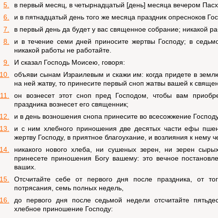
5.
в первый месяц, в четырнадцатый [день] месяца вечером Пасх
6.
и в пятнадцатый день того же месяца праздник опресноков Гос
7.
в первый день да будет у вас священное собрание; никакой ра
8.
и в течение семи дней приносите жертвы Господу; в седьм
никакой работы не работайте.
9.
И сказал Господь Моисею, говоря:
10.
объяви сынам Израилевым и скажи им: когда придете в землю
на ней жатву, то принесите первый сноп жатвы вашей к священ
11.
он вознесет этот сноп пред Господом, чтобы вам приобре
праздника вознесет его священник;
12.
и в день возношения снопа принесите во всесожжение Господу
13.
и с ним хлебного приношения две десятых части ефы пшен
жертву Господу, в приятное благоухание, и возлияния к нему ч
14.
никакого нового хлеба, ни сушеных зерен, ни зерен сыры
принесете приношения Богу вашему: это вечное постановл
ваших.
15.
Отсчитайте себе от первого дня после праздника, от то
потрясания, семь полных недель,
16.
до первого дня после седьмой недели отсчитайте пятьдес
хлебное приношение Господу: