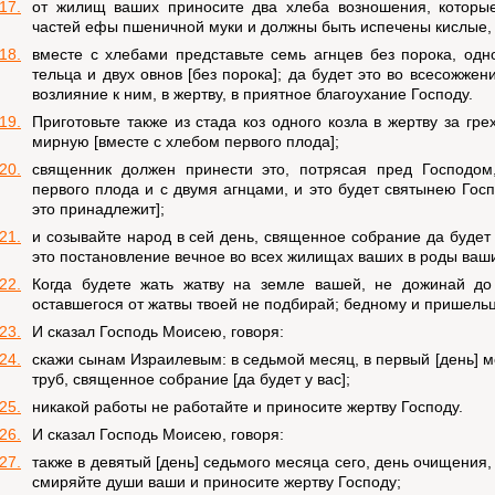
17.
от жилищ ваших приносите два хлеба возношения, которые
частей ефы пшеничной муки и должны быть испечены кислые, 
18.
вместе с хлебами представьте семь агнцев без порока, одно
тельца и двух овнов [без порока]; да будет это во всесожже
возлияние к ним, в жертву, в приятное благоухание Господу.
19.
Приготовьте также из стада коз одного козла в жертву за гре
мирную [вместе с хлебом первого плода];
20.
священник должен принести это, потрясая пред Господо
первого плода и с двумя агнцами, и это будет святынею Госп
это принадлежит];
21.
и созывайте народ в сей день, священное собрание да будет 
это постановление вечное во всех жилищах ваших в роды ваш
22.
Когда будете жать жатву на земле вашей, не дожинай до 
оставшегося от жатвы твоей не подбирай; бедному и пришельцу
23.
И сказал Господь Моисею, говоря:
24.
скажи сынам Израилевым: в седьмой месяц, в первый [день] ме
труб, священное собрание [да будет у вас];
25.
никакой работы не работайте и приносите жертву Господу.
26.
И сказал Господь Моисею, говоря:
27.
также в девятый [день] седьмого месяца сего, день очищения,
смиряйте души ваши и приносите жертву Господу;