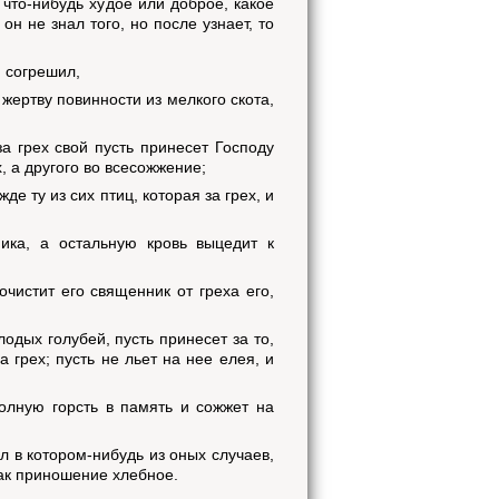
 что-нибудь худое или доброе, какое
он не знал того, но после узнает, то
н согрешил,
 жертву повинности из мелкого скота,
за грех свой пусть принесет Господу
, а другого во всесожжение;
де ту из сих птиц, которая за грех, и
ика, а остальную кровь выцедит к
очистит его священник от греха его,
одых голубей, пусть принесет за то,
 грех; пусть не льет на нее елея, и
олную горсть в память и сожжет на
ил в котором-нибудь из оных случаев,
как приношение хлебное.