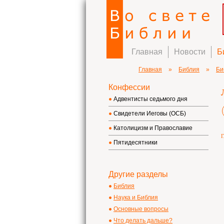
Главная
Новости
Б
Главная
»
Библия
»
Би
Конфессии
Адвентисты седьмого дня
Свидетели Иеговы (ОСБ)
Католицизм и Православие
Г
Пятидесятники
Другие разделы
Библия
Наука и Библия
Основные вопросы
Что делать дальше?