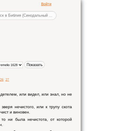
Войти
26
27
детелем, или видел, или знал, но не
 зверя нечистого, или к трупу скота
ечист и виновен.
 то ни была нечистота, от которой
н.