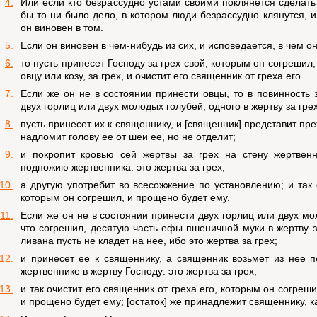
4.
Или если кто безрассудно устами своими поклянется сделать
бы то ни было дело, в котором люди безрассудно клянутся, и 
он виновен в том.
5.
Если он виновен в чем-нибудь из сих, и исповедается, в чем о
6.
то пусть принесет Господу за грех свой, которым он согрешил,
овцу или козу, за грех, и очистит его священник от греха его.
7.
Если же он не в состоянии принести овцы, то в повинность 
двух горлиц или двух молодых голубей, одного в жертву за грех
8.
пусть принесет их к священнику, и [священник] представит преж
надломит голову ее от шеи ее, но не отделит;
9.
и покропит кровью сей жертвы за грех на стену жертвенн
подножию жертвенника: это жертва за грех;
10.
а другую употребит во всесожжение по установлению; и так 
которым он согрешил, и прощено будет ему.
11.
Если же он не в состоянии принести двух горлиц или двух мол
что согрешил, десятую часть ефы пшеничной муки в жертву за
ливана пусть не кладет на нее, ибо это жертва за грех;
12.
и принесет ее к священнику, а священник возьмет из нее п
жертвеннике в жертву Господу: это жертва за грех;
13.
и так очистит его священник от греха его, которым он согреш
и прощено будет ему; [остаток] же принадлежит священнику, 