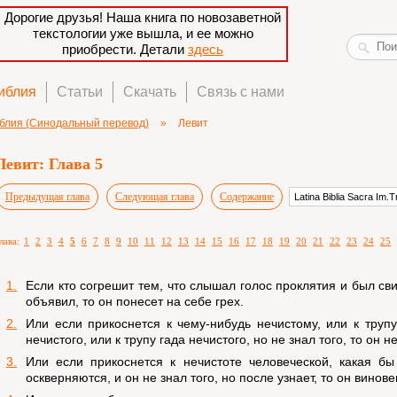
Дорогие друзья! Наша книга по новозаветной
текстологии уже вышла, и ее можно
приобрести. Детали
здесь
иблия
Статьи
Скачать
Связь с нами
блия (Синодальный перевод)
»
Левит
Левит: Глава 5
Предыдущая глава
Следующая глава
Содержание
лава:
1
2
3
4
5
6
7
8
9
10
11
12
13
14
15
16
17
18
19
20
21
22
23
24
25
1.
Если кто согрешит тем, что слышал голос проклятия и был сви
объявил, то он понесет на себе грех.
2.
Или если прикоснется к чему-нибудь нечистому, или к трупу
нечистого, или к трупу гада нечистого, но не знал того, то он н
3.
Или если прикоснется к нечистоте человеческой, какая бы
оскверняются, и он не знал того, но после узнает, то он винове