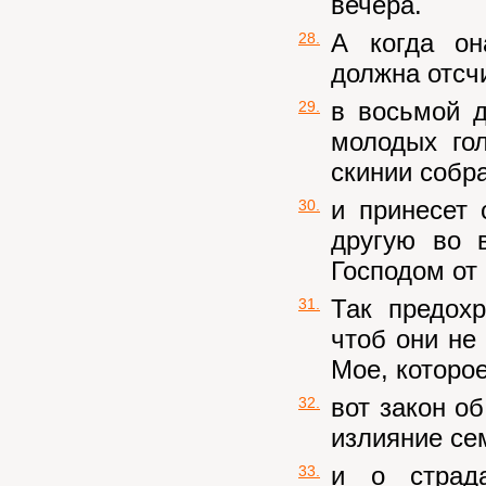
вечера.
А когда он
28.
должна отсчи
в восьмой д
29.
молодых го
скинии собр
и принесет 
30.
другую во 
Господом от 
Так предох
31.
чтоб они не
Мое, которое
вот закон о
32.
излияние се
и о страд
33.