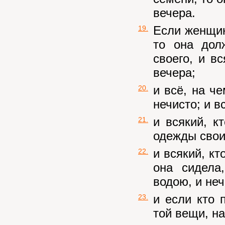
вечера.
Если женщин
19.
то она дол
своего, и вс
вечера;
и всё, на ч
20.
нечисто; и в
и всякий, к
21.
одежды свои
и всякий, кт
22.
она сидела
водою, и неч
и если кто 
23.
той вещи, на