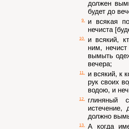
должен вым
будет до веч
и всякая п
9.
нечиста [буд
и всякий, к
10.
ним, нечист
вымыть одеж
вечера;
и всякий, к
11.
рук своих в
водою, и неч
глиняный 
12.
истечение, 
должно вымы
А когда им
13.