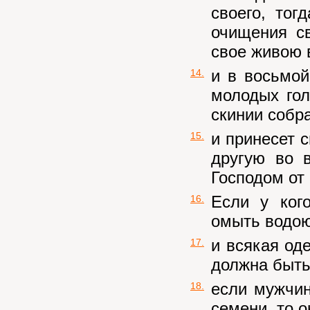
своего, тог
очищения с
свое живою в
и в восьмой
14.
молодых гол
скинии собра
и принесет с
15.
другую во 
Господом от 
Если у ког
16.
омыть водою 
и всякая од
17.
должна быть
если мужчин
18.
семени, то 