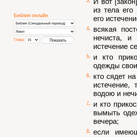
И вот [закон
из тела его
Библия онлайн
его истечени
всякая пос
4.
нечиста, и
Глава:
истечение се
и кто прик
5.
одежды свои
кто сядет н
6.
истечение,
водою и нечи
и кто прико
7.
вымыть одеж
вечера;
если имеющ
8.