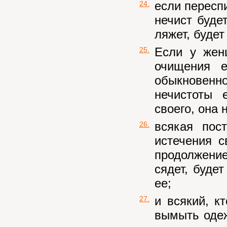
если переспи
24.
нечист буде
ляжет, будет
Если у жен
25.
очищения е
обыкновенно
нечистоты 
своего, она 
всякая пос
26.
истечения с
продолжение
сядет, буде
ее;
и всякий, к
27.
вымыть одеж