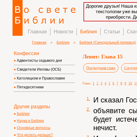
Дорогие друзья! Наша к
текстологии уже в
приобрести. 
Главная
Новости
Библия
Статьи
Ска
Главная
»
Библия
»
Библия (Синодальный перевод)
Конфессии
Левит: Глава 15
Адвентисты седьмого дня
Предыдущая глава
Следующ
Свидетели Иеговы (ОСБ)
Католицизм и Православие
Глава:
1
2
3
4
5
6
7
8
9
10
1
Пятидесятники
И сказал Го
1.
Другие разделы
объявите с
2.
Библия
будет истеч
Наука и Библия
нечист.
Основные вопросы
Что делать дальше?
3.