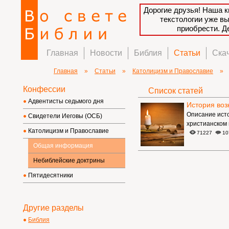
Дорогие друзья! Наша к
текстологии уже в
приобрести. 
Главная
Новости
Библия
Статьи
Ска
Главная
»
Статьи
»
Католицизм и Православие
»
Конфессии
Список статей
Адвентисты седьмого дня
История воз
Описание исто
Свидетели Иеговы (ОСБ)
христианском 
Католицизм и Православие
71227
10
Общая информация
Небиблейские доктрины
Пятидесятники
Другие разделы
Библия