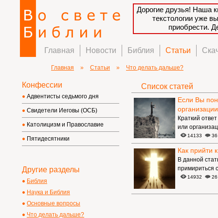
Дорогие друзья! Наша к
текстологии уже в
приобрести. 
Главная
Новости
Библия
Статьи
Ска
Главная
»
Статьи
»
Что делать дальше?
Конфессии
Список статей
Адвентисты седьмого дня
Если Вы пон
организации
Свидетели Иеговы (ОСБ)
Краткий ответ
Католицизм и Православие
или организац
14133
36
Пятидесятники
Как прийти к
В данной стат
примириться с
Другие разделы
14932
26
Библия
Наука и Библия
Основные вопросы
Что делать дальше?