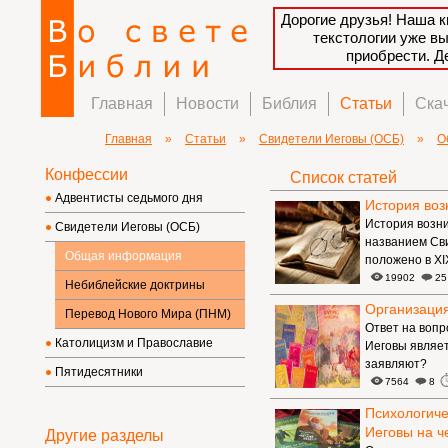
Дорогие друзья! Наша к
текстологии уже в
приобрести. 
Главная
Новости
Библия
Статьи
Ска
Главная
»
Статьи
»
Свидетели Иеговы (ОСБ)
»
О
Конфессии
Список статей
Адвентисты седьмого дня
История воз
История возн
Свидетели Иеговы (ОСБ)
названием Св
Общая информация
положено в XI
19902
25
Небиблейские доктрины
Организация
Перевод Нового Мира (ПНМ)
Ответ на вопр
Католицизм и Православие
Иеговы являет
заявляют?
Пятидесятники
7564
8
Психологиче
Иеговы на ч
Другие разделы