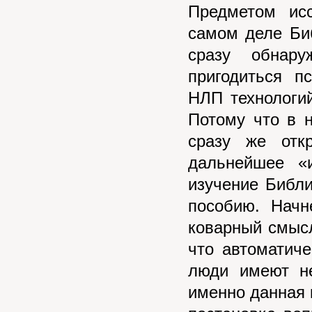
Предметом ис
самом деле Би
сразу обнар
пригодиться п
НЛП технологий
Потому что в 
сразу же отк
дальнейшее «
изучение Библи
пособию. Начн
коварный смысл
что автоматиче
люди имеют не
именно данная 