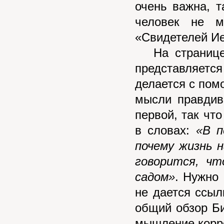
очень важна, т
человек не 
«Свидетелей Ие
На странице 
представляет
делается с пом
мысли правдив
первой, так что
в словах:
«В п
почему жизнь н
говорится, чт
садом»
. Нужно
не дается ссыл
общий обзор Биб
мышление корре