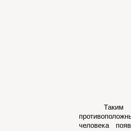
Таким обра
противоположн
человека поя