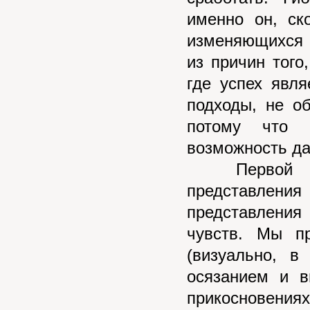
именно он, ск
изменяющихся 
из пpичин того
где yспех явл
подходы, не о
потому что 
возможность дат
Первой из о
пpедставл
пpедставления
чyвств. Мы п
(визyально, в
осязанием и в
пpикосновения