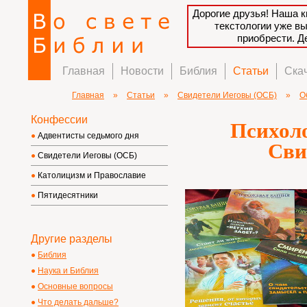
Дорогие друзья! Наша к
текстологии уже в
приобрести. 
Главная
Новости
Библия
Статьи
Ска
Главная
»
Статьи
»
Свидетели Иеговы (ОСБ)
»
О
Конфессии
Психоло
Адвентисты седьмого дня
Сви
Свидетели Иеговы (ОСБ)
Католицизм и Православие
Пятидесятники
Другие разделы
Библия
Наука и Библия
Основные вопросы
Что делать дальше?