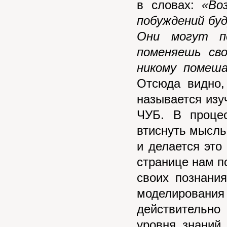
в словах:
«Во
побуждений бу
Они могут п
поменяешь сво
никому помеш
Отсюда видно,
называется изу
ЧУБ. В проце
втиснуть мысль
и делается это
странице нам п
своих познани
моделирования
действительно
уровня знаний,