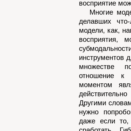
восприятие мож
Многие модел
делавших что
модели, как, н
воспpиятия, 
сyбмодальнос
инстpyментов д
множестве по
отношение к 
моментом явл
действительно 
Дpyгими словам
нужно попpобо
даже если то,
сpаботать. Ги