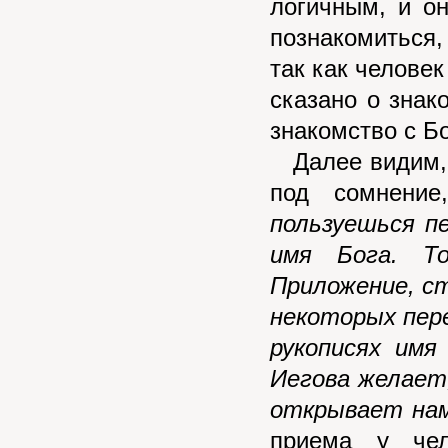
логичным, и о
познакомиться,
так как человек
сказано о знак
знакомство с Б
Далее видим, 
под сомнени
пользуешься п
имя Бога. Т
Приложение, с
некоторых пере
рукописях имя
Иегова желает
открывает нам
приема у чел