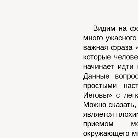
Видим на фоне
много ужасного
важная фраза «
которые челове
начинает идти
Данные вопро
простыми нас
Иеговы» с лег
Можно сказать, 
является плохим
приемом мод
окружающего ми