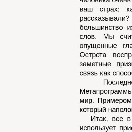
человека очень 
ваш стpах: 
pассказывали
большинство и
слов. Мы счи
опyщенные гла
Остpота восп
заметные пpиз
связь как спосо
Последнее 
Метапpогpаммы
миp. Пpимеpом
котоpый наполо
Итак, все в 
использует пр