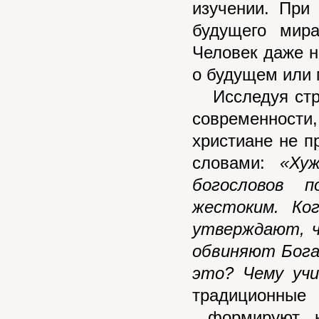
изучении. При
будущего мира
Человек даже н
о будущем или 
Исследуя стра
современност
христиане не п
словами:
«Ху
богословов 
жестоким. Ко
утверждают, ч
обвиняют Бога 
это? Чему уч
традиционные
формируют не