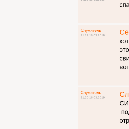
сп
Служитель
Се
21:17 16.03.2019
кот
эт
сви
во
Служитель
Сл
21:20 16.03.2019
СИ,
по
от