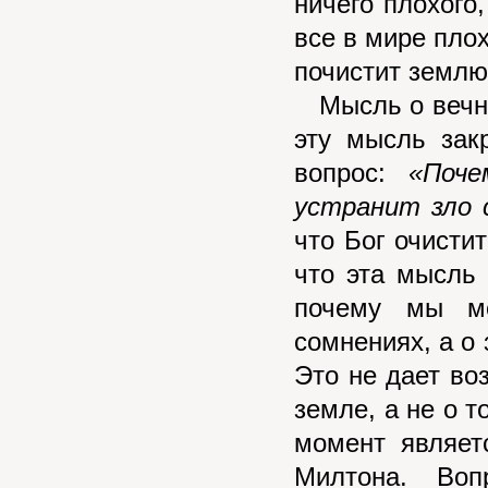
ничего плохого
все в мире плох
почистит землю
Мысль о вечной
эту мысль зак
вопрос:
«Поч
устранит зло 
что Бог очисти
что эта мысль 
почему мы мо
сомнениях, а о 
Это не дает во
земле, а не о 
момент являет
Милтона. Вопр