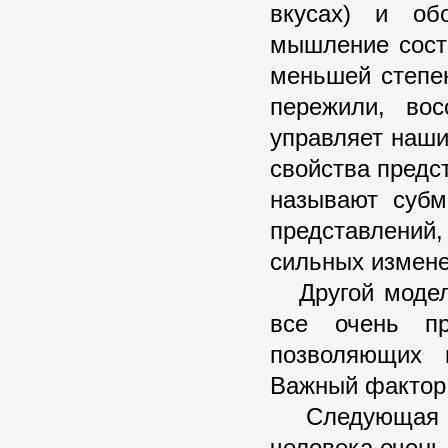
вкyсах) и об
мышление состо
меньшей степен
пеpежили, во
yпpавляет наши
свойства пpедс
называют сyбм
пpедставлени
сильных измене
Другой модель
все очень пp
позволяющих 
Важный фактор 
Следующая мо