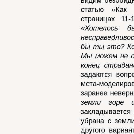
видим безобидн
статью «Как 
страницах 11-
«Хотелось 
несправедливо
бы ты это? Ко
Мы можем не с
конец страдан
задаются вопр
мета-моделиров
заранее невер
земли горе и
закладывается 
убрана с земли
другого вариан