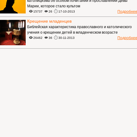
католицизма об особом почитании и прославлении Девы
Марии, которое стало культом
Подробне
15737
26
17-10-2013
Крещение младенцев
Библейская характеристика православного и католического
учения о крещении детей в младенческом возрасте
Подробне
26462
36
30-11-2013