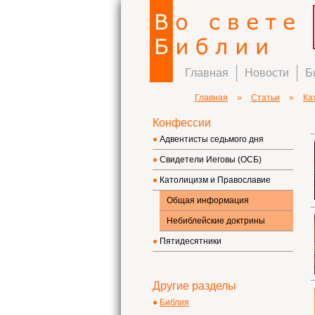
Главная
Новости
Б
Главная
»
Статьи
»
Ка
Конфессии
Адвентисты седьмого дня
Свидетели Иеговы (ОСБ)
Католицизм и Православие
Общая информация
Небиблейские доктрины
Пятидесятники
Другие разделы
Библия