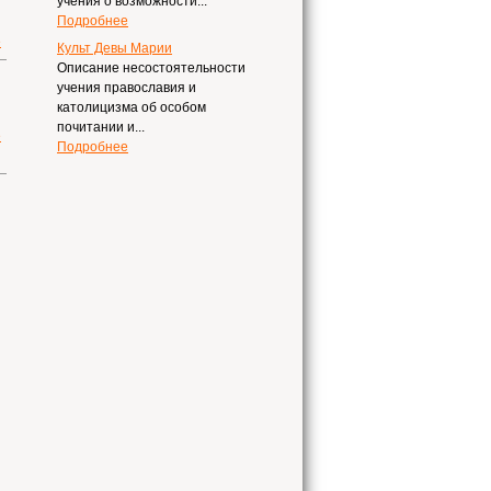
учения о возможности...
Подробнее
е
Культ Девы Марии
Описание несостоятельности
учения православия и
католицизма об особом
почитании и...
е
Подробнее