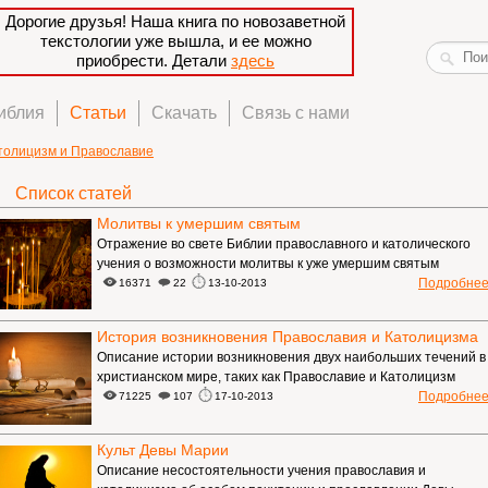
Дорогие друзья! Наша книга по новозаветной
текстологии уже вышла, и ее можно
приобрести. Детали
здесь
иблия
Статьи
Скачать
Связь с нами
толицизм и Православие
Список статей
Молитвы к умершим святым
Отражение во свете Библии православного и католического
учения о возможности молитвы к уже умершим святым
Подробне
16371
22
13-10-2013
История возникновения Православия и Католицизма
Описание истории возникновения двух наибольших течений в
христианском мире, таких как Православие и Католицизм
Подробне
71225
107
17-10-2013
Культ Девы Марии
Описание несостоятельности учения православия и