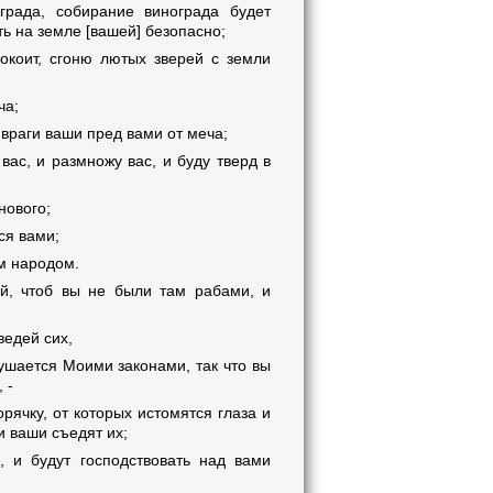
града, собирание винограда будет
ть на земле [вашей] безопасно;
окоит, сгоню лютых зверей с земли
ча;
т враги ваши пред вами от меча;
вас, и размножу вас, и буду тверд в
нового;
ся вами;
им народом.
ой, чтоб вы не были там рабами, и
ведей сих,
ушается Моими законами, так что вы
 -
орячку, от которых истомятся глаза и
и ваши съедят их;
 и будут господствовать над вами