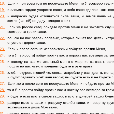
18.
Если и при всем том не послушаете Меня, то Я всемеро увелич
19.
и сломлю гордое упорство ваше, и небо ваше сделаю, как желе
20.
и напрасно будет истощаться сила ваша, и земля ваша не д
земли [вашей] не дадут плодов своих.
21.
Если же [после сего] пойдете против Меня и не захотите слу
всемеро за грехи ваши:
22.
пошлю на вас зверей полевых, которые лишат вас детей, истре
опустеют дороги ваши.
23.
Если и после сего не исправитесь и пойдете против Меня,
24.
то и Я [в ярости] пойду против вас и поражу вас всемеро за гр
25.
и наведу на вас мстительный меч в отмщение за завет; если
пошлю на вас язву, и преданы будете в руки врага;
26.
хлеб, подкрепляющий человека, истреблю у вас; десять женщ
и будут отдавать хлеб ваш весом; вы будете есть и не будете 
27.
Если же и после сего не послушаете Меня и пойдете против М
28.
то и Я в ярости пойду против вас и накажу вас всемеро за грех
29.
и будете есть плоть сынов ваших, и плоть дочерей ваших будет
30.
разорю высоты ваши и разрушу столбы ваши, и повергну тру
возгнушается душа Моя вами;
31.
города ваши сделаю пустынею, и опустошу святилища ва