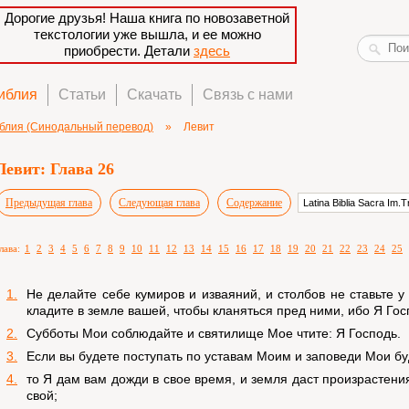
Дорогие друзья! Наша книга по новозаветной
текстологии уже вышла, и ее можно
приобрести. Детали
здесь
иблия
Статьи
Скачать
Связь с нами
блия (Синодальный перевод)
»
Левит
Левит: Глава 26
Предыдущая глава
Следующая глава
Содержание
лава:
1
2
3
4
5
6
7
8
9
10
11
12
13
14
15
16
17
18
19
20
21
22
23
24
25
1.
Не делайте себе кумиров и изваяний, и столбов не ставьте 
кладите в земле вашей, чтобы кланяться пред ними, ибо Я Гос
2.
Субботы Мои соблюдайте и святилище Мое чтите: Я Господь.
3.
Если вы будете поступать по уставам Моим и заповеди Мои бу
4.
то Я дам вам дожди в свое время, и земля даст произрастени
свой;