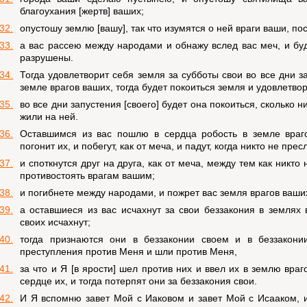
благоухания [жертв] ваших;
32.
опустошу землю [вашу], так что изумятся о ней враги ваши, п
33.
а вас рассею между народами и обнажу вслед вас меч, и бу
разрушены.
34.
Тогда удовлетворит себя земля за субботы свои во все дни за
земле врагов ваших, тогда будет покоиться земля и удовлетвор
35.
во все дни запустения [своего] будет она покоиться, сколько н
жили на ней.
36.
Оставшимся из вас пошлю в сердца робость в земле враг
погонит их, и побегут, как от меча, и падут, когда никто не прес
37.
и споткнутся друг на друга, как от меча, между тем как никто 
противостоять врагам вашим;
38.
и погибнете между народами, и пожрет вас земля врагов ваши
39.
а оставшиеся из вас исчахнут за свои беззакония в землях 
своих исчахнут;
40.
тогда признаются они в беззаконии своем и в беззакони
преступления против Меня и шли против Меня,
41.
за что и Я [в ярости] шел против них и ввел их в землю враг
сердце их, и тогда потерпят они за беззакония свои.
42.
И Я вспомню завет Мой с Иаковом и завет Мой с Исааком, 