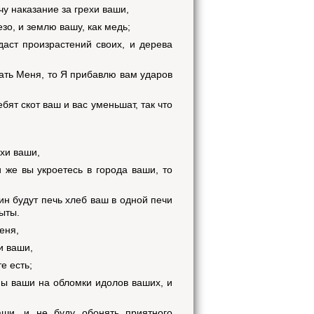
у наказание за грехи ваши,
зо, и землю вашу, как медь;
аст произрастений своих, и дерева
шать Меня, то Я прибавлю вам ударов
бят скот ваш и вас уменьшат, так что
ехи ваши,
 же вы укроетесь в города ваши, то
ин будут печь хлеб ваш в одной печи
сыты.
еня,
и ваши,
е есть;
пы ваши на обломки идолов ваших, и
ши, и не буду обонять приятного