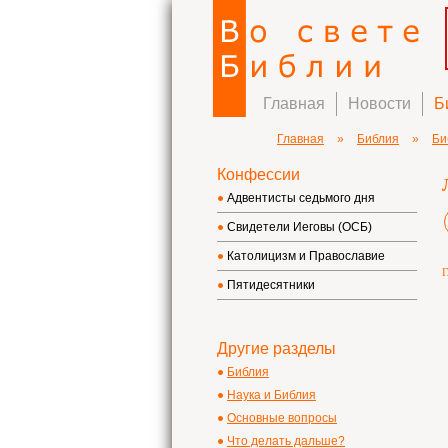
Главная
Новости
Б
Главная
»
Библия
»
Би
Конфессии
Адвентисты седьмого дня
Свидетели Иеговы (ОСБ)
Католицизм и Православие
Г
Пятидесятники
Другие разделы
Библия
Наука и Библия
Основные вопросы
Что делать дальше?