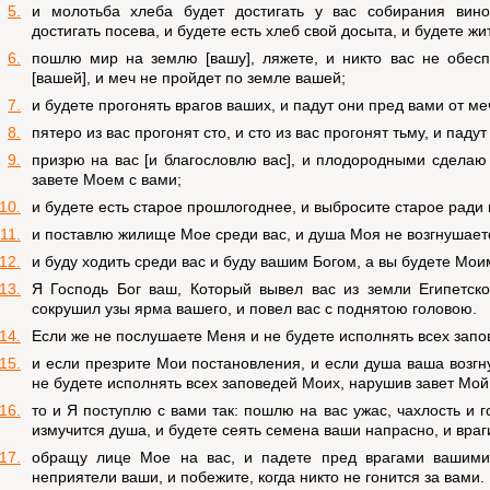
5.
и молотьба хлеба будет достигать у вас собирания вино
достигать посева, и будете есть хлеб свой досыта, и будете жи
6.
пошлю мир на землю [вашу], ляжете, и никто вас не обесп
[вашей], и меч не пройдет по земле вашей;
7.
и будете прогонять врагов ваших, и падут они пред вами от ме
8.
пятеро из вас прогонят сто, и сто из вас прогонят тьму, и паду
9.
призрю на вас [и благословлю вас], и плодородными сделаю 
завете Моем с вами;
10.
и будете есть старое прошлогоднее, и выбросите старое ради 
11.
и поставлю жилище Мое среди вас, и душа Моя не возгнушает
12.
и буду ходить среди вас и буду вашим Богом, а вы будете Мо
13.
Я Господь Бог ваш, Который вывел вас из земли Египетск
сокрушил узы ярма вашего, и повел вас с поднятою головою.
14.
Если же не послушаете Меня и не будете исполнять всех запо
15.
и если презрите Мои постановления, и если душа ваша возгн
не будете исполнять всех заповедей Моих, нарушив завет Мой,
16.
то и Я поступлю с вами так: пошлю на вас ужас, чахлость и г
измучится душа, и будете сеять семена ваши напрасно, и враг
17.
обращу лице Мое на вас, и падете пред врагами вашими,
неприятели ваши, и побежите, когда никто не гонится за вами.