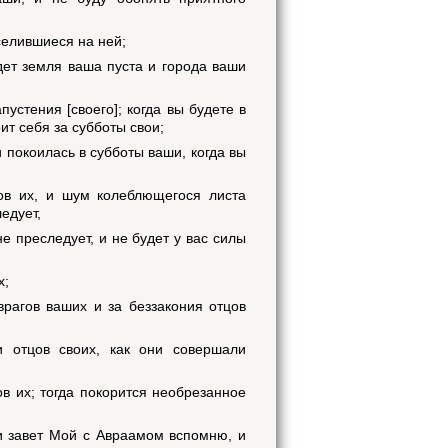
оселившиеся на ней;
дет земля ваша пуста и города ваши
пустения [своего]; когда вы будете в
ит себя за субботы свои;
и покоилась в субботы ваши, когда вы
ов их, и шум колеблющегося листа
ледует,
не преследует, и не будет у вас силы
х;
врагов ваших и за беззакония отцов
и отцов своих, как они совершали
ов их; тогда покорится необрезанное
и завет Мой с Авраамом вспомню, и