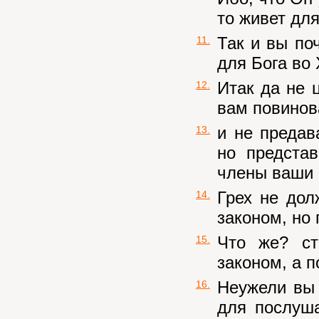
то живет для
Так и вы по
11.
для Бога во
Итак да не 
12.
вам повинова
и не предав
13.
но предста
члены ваши 
Грех не дол
14.
законом, но 
Что же? ст
15.
законом, а п
Неужели вы 
16.
для послуша