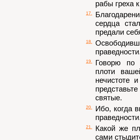
рабы греха 
Благодарени
17.
сердца ста
предали себ
Освободив
18.
праведности
Говорю по 
19.
плоти ваше
нечистоте и
представьт
святые.
Ибо, когда 
20.
праведности
Какой же пл
21.
сами стыдите