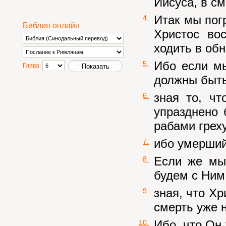
Иисуса, в см
Итак мы пог
4.
Библия онлайн
Христос во
ходить в об
Ибо если м
5.
Глава:
должны быть
зная то, ч
6.
упразднено 
рабами греху
ибо умерший
7.
Если же мы
8.
будем с Ним
зная, что Хр
9.
смерть уже 
Ибо, что Он 
10.