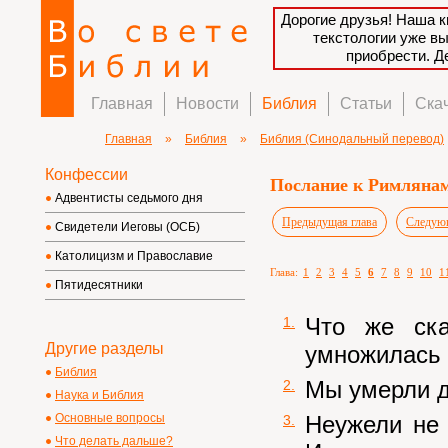
Дорогие друзья! Наша к
текстологии уже в
приобрести. 
Главная
Новости
Библия
Статьи
Ска
Главная
»
Библия
»
Библия (Синодальный перевод)
Конфессии
Послание к Римлянам
Адвентисты седьмого дня
Предыдущая глава
Следующ
Свидетели Иеговы (ОСБ)
Католицизм и Православие
Глава:
1
2
3
4
5
6
7
8
9
10
1
Пятидесятники
Что же ска
1.
Другие разделы
умножилась 
Библия
Мы умерли д
2.
Наука и Библия
Неужели не 
Основные вопросы
3.
Что делать дальше?