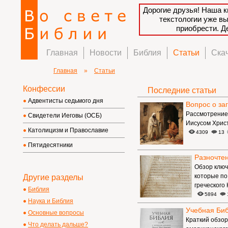
Дорогие друзья! Наша к
текстологии уже в
приобрести. 
Главная
Новости
Библия
Статьи
Ска
Главная
»
Статьи
Конфессии
Последние статьи
Адвентисты седьмого дня
Вопрос о за
Рассмотрение
Свидетели Иеговы (ОСБ)
Иисусом Христ
Католицизм и Православие
4309
13
Пятидесятники
Разночтен
Обзор ключ
которые по
Другие разделы
греческого 
Библия
5894
Наука и Библия
Учебная Би
Основные вопросы
Краткий обзор
Что делать дальше?