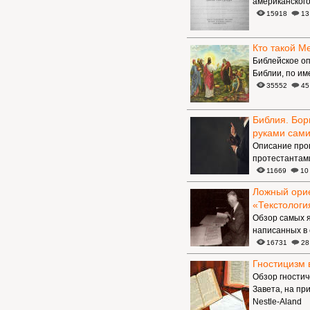
американског
15918
13
Кто такой М
Библейское оп
Библии, по и
35552
45
Библия. Бор
руками сами
Описание проц
протестантам
11669
10
Ложный орие
«Текстологи
Обзор самых 
написанных в 
16731
28
Гностицизм 
Обзор гностич
Завета, на пр
Nestle-Aland