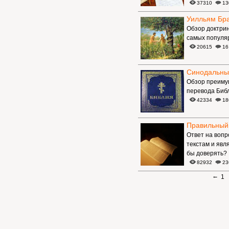
37310
13
Уилльям Бр
Обзор доктрин
самых популя
20615
16
Синодальны
Обзор преимущ
перевода Библ
42334
18
Правильный
Ответ на вопр
текстам и явл
бы доверять?
82932
23
←
1