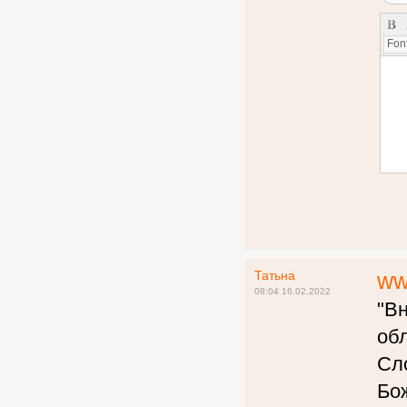
Font
Татьна
ww
08:04 16.02.2022
"В
об
Сло
Бо