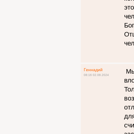
эт
че
Бо
От
чел
Геннадий
Мы
08:16 02.08.2024
вло
То
во
от
дл
счи