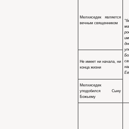
Мелхиседек является
"
вечным священником
м
р
и
дн
у
Б
св
Не имеет ни начала, ни
на
конца жизни
Ев
Мелхиседек
уподобился Сыну
Божьему