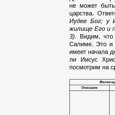
не может быть
царства. Отве
Иудее Бог; у 
жилище Его и п
3)
. Видим, что
Салиме. Это и 
имеет начала д
ли Иисус Хри
посмотрим на с
Мелхисе
Описание