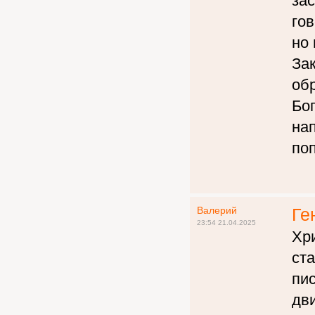
за
го
но
Зак
об
Бо
на
поп
Валерий
Ге
23:54 21.04.2025
Хр
ст
пис
дв