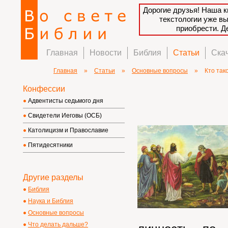
Дорогие друзья! Наша к
текстологии уже в
приобрести. 
Главная
Новости
Библия
Статьи
Ска
Главная
»
Статьи
»
Основные вопросы
»
Кто так
Конфессии
Адвентисты седьмого дня
Свидетели Иеговы (ОСБ)
Католицизм и Православие
Пятидесятники
Другие разделы
Библия
Наука и Библия
Основные вопросы
Что делать дальше?