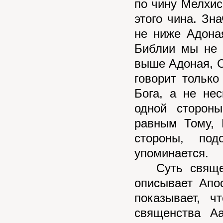
по чину Мелхис
этого чина. Зн
не ниже Адона
Библии мы не 
выше Адоная, С
говорит тольк
Бога, а не нес
одной сторон
равным Тому, 
стороны, по
упоминается.
Суть священс
описывает Апо
показывает, ч
священства А