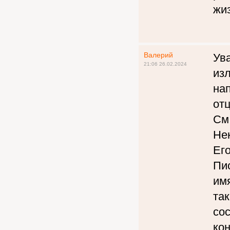
жиз
Валерий
Ув
21:06 26.02.2024
изл
нап
отц
См.
Не
Его
Пи
имя
так
сос
ко