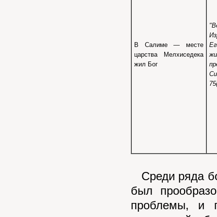
"В
Из
В Салиме — месте
Ег
царства Мелхиседека
ж
жил Бог
п
Си
75
Среди ряда бо
был прообразо
проблемы, и 