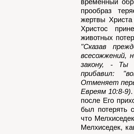
временный обра
прообраз тер
жертвы Христа
Христос прин
животных потер
"Сказав преж
всесожжений, 
закону, - Ты
прибавил: "
Отменяет перв
Евреям 10:8-9)
после Его прих
был потерять 
что Мелхиседек
Мелхиседек, ка