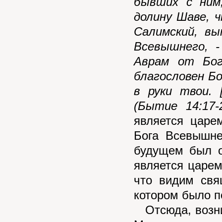
бывших с ним
долину Шаве, ч
Салимский, вы
Всевышнего, -
Аврам от Бог
благословен Б
в руки твои. 
(Бытие 14:17-
является царе
Бога Всевышне
будущем был о
является царем
что видим свя
котором было п
Отсюда, возник