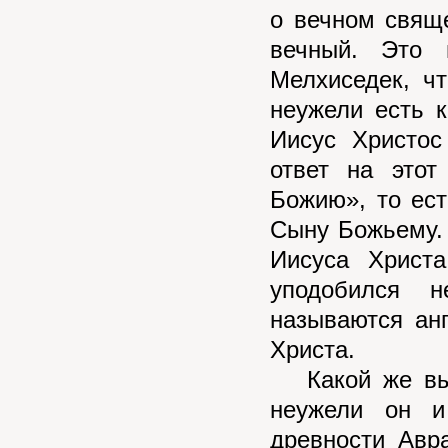
о вечном свящ
вечный. Это 
Мелхиседек, ч
неужели есть к
Иисус Христос
ответ на этот
Божию», то ест
Сыну Божьему.
Иисуса Христа
уподобился 
называются ан
Христа.
Какой же выв
неужели он и
древности Авр