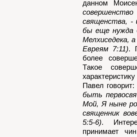
данном Моисе
совершенств
священства, - 
бы еще нужда 
Мелхиседека, а
Евреям 7:11)
. 
более соверш
Такое совер
характеристику
Павел говорит
быть первосвя
Мой, Я ныне ро
священник вов
5:5-6)
. Интер
принимает чи