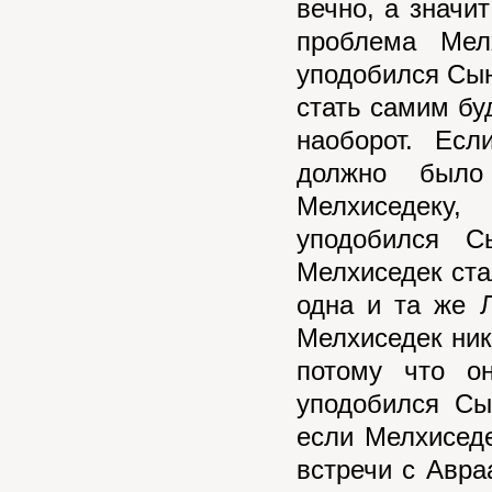
вечно, а значи
проблема Мел
уподобился Сын
стать самим бу
наоборот. Ес
должно было
Мелхиседеку,
уподобился 
Мелхиседек ста
одна и та же 
Мелхиседек ник
потому что о
уподобился Сы
если Мелхиседе
встречи с Авра