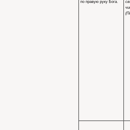
по правую руку Бога.
св
ч
(П