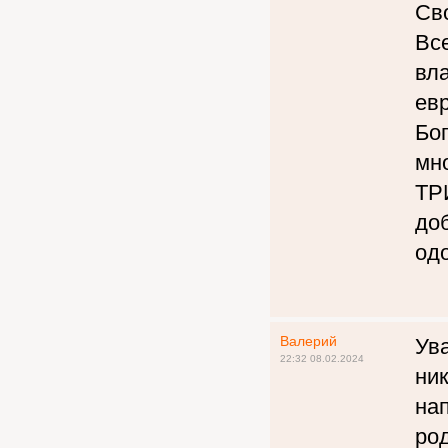
Сво
Все
вла
евр
Бог
мн
ТР
до
одо
Валерий
Ув
22:32 08.02.2024
ни
нап
ро