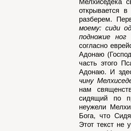
Мелхиседека с
открывается в
разберем. Пер
моему: сиди о
подножие ног 
согласно еврей
Адонаю (Господ
часть этого П
Адонаю. И зде
чину Мелхиседе
нам священст
сидящий по п
неужели Мелхи
Бога, что Сид
Этот текст не 