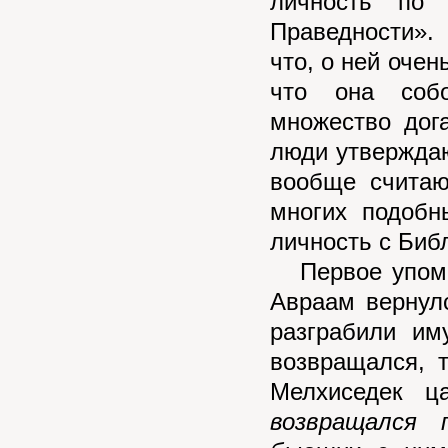
личность по 
Праведности».
что, о ней очен
что она собо
множество дог
люди утверждаю
вообще считаю
многих подобн
личность с Биб
Первое упомин
Авраам вернул
разграбили и
возвращался, т
Мелхиседек ц
возвращался 