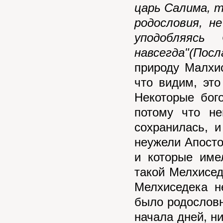
царь Салима, т
родословия, н
уподобляясь
навсегда"(Посл
природу Малхис
что видим, это
Некоторые бог
потому что не
сохранилась, и
неужели Апосто
и которые име
такой Мелхисед
Мелхиседека н
было родословно
начала дней, н