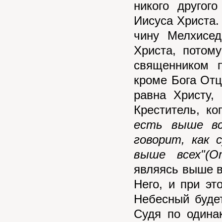
никого другог
Иисуса Христа.
чину Мелхисед
Христа, потом
священником п
кроме Бога Отц
равна Христу,
Креститель, ко
есть выше вс
говорит, как 
выше всех"(О
являясь выше в
Него, и при эт
Небесный будет
Судя по одина