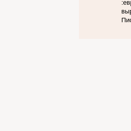
:ев
выр
Пи