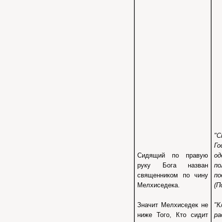
"
Го
Сидящий по правую
од
руку Бога назван
по
священником по чину
по
Мелхиседека.
(П
Значит Мелхиседек не
"К
ниже Того, Кто сидит
р