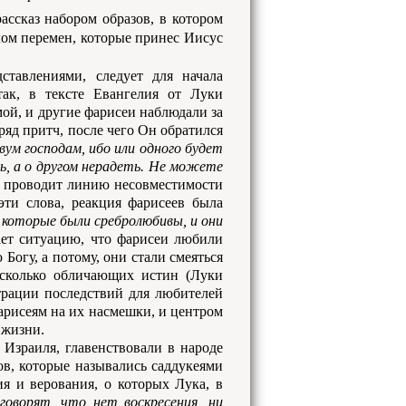
ссказ набором образов, в котором
олом перемен, которые принес Иисус
ставлениями, следует для начала
так, в тексте Евангелия от Луки
мой, и другие фарисеи наблюдали за
ряд притч, после чего Он обратился
ум господам, ибо или одного будет
ь, а о другом нерадеть. Не можете
ко проводит линию несовместимости
ти слова, реакция фарисеев была
 которые были сребролюбивы, и они
вает ситуацию, что фарисеи любили
Богу, а потому, они стали смеяться
есколько обличающих истин (Луки
юстрации последствий для любителей
фарисеям на их насмешки, и центром
 жизни.
 Израиля, главенствовали в народе
в, которые назывались саддукеями
я и верования, о которых Лука, в
говорят, что нет воскресения, ни