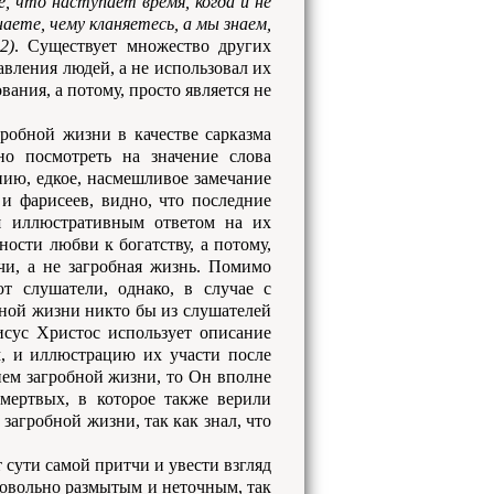
е, что наступает время, когда и не
наете, чему кланяетесь, а мы знаем,
2)
. Существует множество других
вления людей, а не использовал их
вания, а потому, просто является не
робной жизни в качестве сарказма
но посмотреть на значение слова
нию, едкое, насмешливое замечание
и фарисеев, видно, что последние
ся иллюстративным ответом на их
ости любви к богатству, а потому,
чи, а не загробная жизнь. Помимо
ют слушатели, однако, в случае с
бной жизни никто бы из слушателей
Иисус Христос использует описание
м, и иллюстрацию их участи после
ием загробной жизни, то Он вполне
мертвых, в которое также верили
загробной жизни, так как знал, что
 сути самой притчи и увести взгляд
 довольно размытым и неточным, так