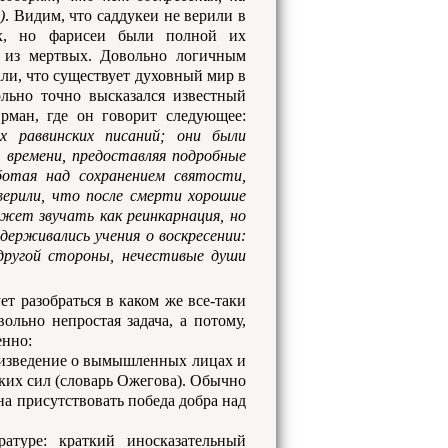
)
. Видим, что саддукеи не верили в
х, но фарисеи были полной их
 из мертвых. Довольно логичным
вали, что существует духовный мир в
ольно точно высказался известный
рман, где он говорит следующее:
х раввинских писаний; они были
 времени, предоставляя подробные
ботая над сохранением святости,
верили, что после смерти хорошие
жет звучать как реинкарнация, но
ерживались учения о воскресении:
другой стороны, нечестивые души
т разобраться в каком же все-таки
ольно непростая задача, а потому,
енно:
оизведение о вымышленных лицах и
ких сил (словарь Ожегова). Обычно
на присутствовать победа добра над
атуре: краткий иносказательный