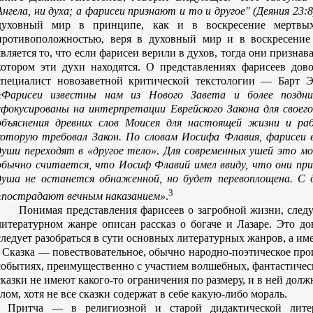
Ангела, ни духа; а фарисеи признают и то и другое" (Деяния 23:8
духовный мир в принципе, как и в воскресение мертвы
противоположностью, веря в духовный мир и в воскресение
является то, что если фарисеи верили в духов, тогда они призна
котором эти духи находятся. О представлениях фарисеев дов
специалист новозаветной критической текстологии — Барт Э
«Фарисеи известны нам из Нового Завета и более поздни
сфокусированы на интерпретации Еврейского Закона для своего
объяснения древних слов Моисея для настоящей жизни и ра
которую требовал Закон. По словам Иосифа Флавия, фарисеи 
души переходят в «другое тело». Для современных ушей это мо
обычно считается, что Иосиф Флавий имел ввиду, что они прид
душа не останется обнаженной, но будет перевоплощена. С 
3
«пострадают вечным наказанием»
.
Понимая представления фарисеев о загробной жизни, следуе
литературном жанре описан рассказ о богаче и Лазаре. Это дов
следует разобраться в сути основных литературных жанров, а им
- Сказка — повествовательное, обычно народно-поэтическое пр
событиях, преимущественно с участием волшебных, фантастичес
сказки не имеют какого-то ограничения по размеру, и в ней долж
злом, хотя не все сказки содержат в себе какую-либо мораль.
- Притча — в религиозной и старой дидактической литер