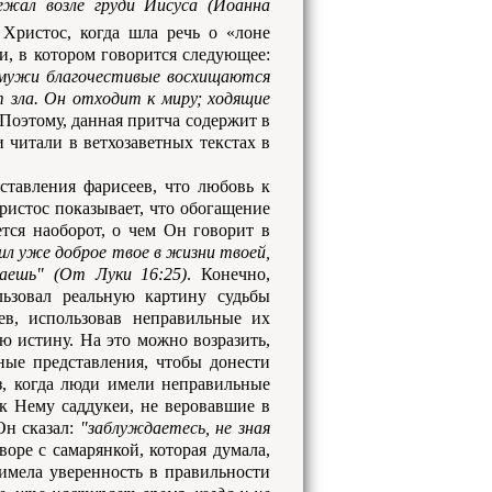
лежал возле груди Иисуса (Иоанна
Христос, когда шла речь о «лоне
и, в котором говорится следующее:
и мужи благочестивые восхищаются
 зла. Он отходит к миру; ходящие
 Поэтому, данная притча содержит в
 читали в ветхозаветных текстах в
тавления фарисеев, что любовь к
истос показывает, что обогащение
ется наоборот, о чем Он говорит в
чил уже доброе твое в жизни твоей,
аешь" (От Луки 16:25)
. Конечно,
льзовал реальную картину судьбы
ев, использовав неправильные их
ю истину. На это можно возразить,
ные представления, чтобы донести
аз, когда люди имели неправильные
к Нему саддукеи, не веровавшие в
Он сказал:
"заблуждаетесь, не зная
воре с самарянкой, которая думала,
имела уверенность в правильности