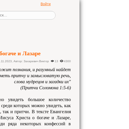
Войти
богаче и Лазаре
.11.2023
,
Автор: Захаревич Виктор
13
4300
ожит познания, и разумный найдет
меть притчу и замысловатую речь,
слова мудрецов и загадки их"
(Притчи Соломона 1:5-6)
но увидеть большое количество
 среди которых можно увидеть, как
 так и притчи. В тексте Евангелия
Иисуса Христа о богаче и Лазаре,
еди ряда некоторых конфессий в