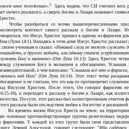
2
совсем иное положение»
.
Здесь видим, что СИ считают весь ра
нет ничего реального, а смерть богача и Лазаря называют симв
Христос.
Чтобы разобраться со всеми вышеперечисленными пред
рассмотреть контекст самого рассказа о богаче и Лазаре. И
говориться, что Иисус Христос пришел к одному из фарисеев до
Ним (Луки 14:1). Находясь в этом доме Иисус Христос рассказал 
к своим ученикам и сказал:
«Никакой слуга не может служить дв
ненавидеть, а другого любить, или одному станет усердствоват
служить Богу и маммоне» (От Луки 16:13)
. Здесь Христос чет
между служением Богу и желанием к обогащению. Услышав э
незамедлительной, о чем написано:
"Слышали все это и фарисеи,
смеялись над Ним" (От Луки 16:14)
. Этот текст четко раскры
обогащение и не считали, что это как-то противоречит служению 
над Иисусом Христом. После этого, Он говорит фарисеям н
16:15-18), и переходит к рассказу о богаче и Лазаре, как илл
богатства. По-сути, этот рассказ был иллюстративным ответом 
этого рассказа были последствия любви к богатству и роскошной
Во времена жизни Иисуса Христа на земле, на территории
две основные противоборствующие группы религиозных лидеро
и фарисеями. У каждой из этих групп были свои представлени
книге Деяний Апостолов, говорит следующее:
"Ибо саддукеи 