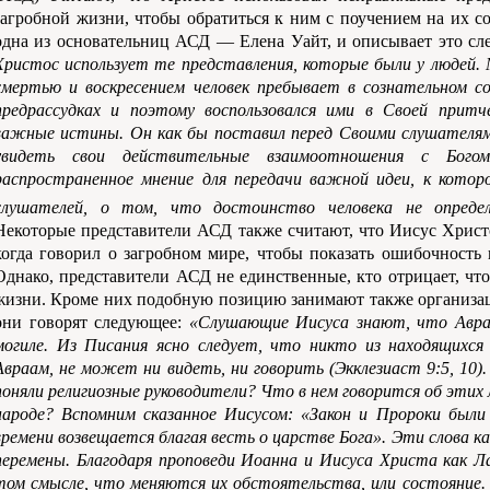
загробной жизни, чтобы обратиться к ним с поучением на их с
одна из основательниц АСД — Елена Уайт, и описывает это с
Христос использует те представления, которые были у людей. 
смертью и воскресением человек пребывает в сознательном с
предрассудках и поэтому воспользовался ими в Своей прит
важные истины. Он как бы поставил перед Своими слушателями
увидеть свои действительные взаимоотношения с Бого
распространенное мнение для передачи важной идеи, к котор
слушателей, о том, что достоинство человека не определ
Некоторые представители АСД также считают, что Иисус Христо
когда говорил о загробном мире, чтобы показать ошибочность 
Однако, представители АСД не единственные, кто отрицает, чт
жизни. Кроме них подобную позицию занимают также организац
они говорят следующее:
«Слушающие Иисуса знают, что Авра
могиле. Из Писания ясно следует, что никто из находящихся 
Авраам, не может ни видеть, ни говорить (Экклезиаст 9:5, 10)
поняли религиозные руководители? Что в нем говорится об этих 
народе? Вспомним сказанное Иисусом: «Закон и Пророки были
времени возвещается благая весть о царстве Бога». Эти слова к
перемены. Благодаря проповеди Иоанна и Иисуса Христа как Л
том смысле, что меняются их обстоятельства, или состояние. 