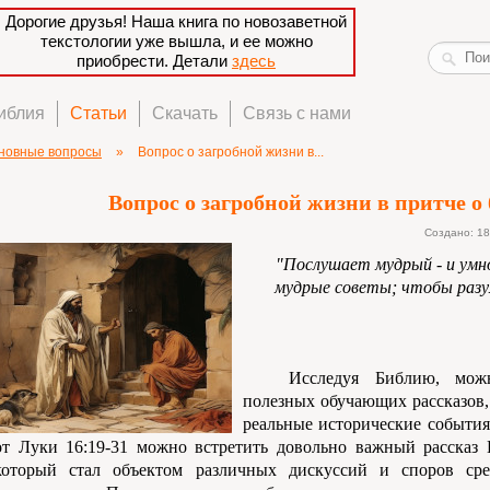
Дорогие друзья! Наша книга по новозаветной
текстологии уже вышла, и ее можно
приобрести. Детали
здесь
иблия
Статьи
Скачать
Связь с нами
новные вопросы
»
Вопрос о загробной жизни в...
Вопрос о загробной жизни в притче о 
Создано: 18
"Послушает мудрый - и умн
мудрые советы; чтобы разу
Исследуя Библию, мож
полезных обучающих рассказов,
реальные исторические события,
от Луки 16:19-31 можно встретить довольно важный рассказ 
который стал объектом различных дискуссий и споров ср