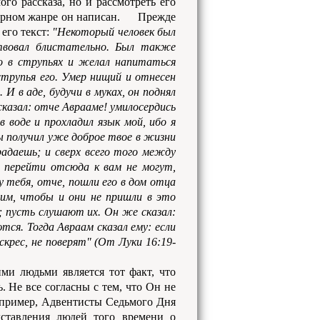
ого рассказа, но и рассмотреть его
турном жанре он написан.
Прежде
 его текст:
"Некоторый человек был
твовал блистательно. Был также
о в струпьях и желал напитаться
струпья его. Умер нищий и отнесен
 И в аде, будучи в муках, он поднял
, сказал: отче Аврааме! умилосердись
 воде и прохладил язык мой, ибо я
ты получил уже доброе твое в жизни
радаешь; и сверх всего того между
 перейти отсюда к вам не могут,
у тебя, отче, пошли его в дом отца
 им, чтобы и они не пришли в это
и; пусть слушают их. Он же сказал:
тся. Тогда Авраам сказал ему: если
скрес, не поверят" (От Луки 16:19-
и людьми является тот факт, что
 Не все согласны с тем, что Он не
апример, Адвентисты Седьмого Дня
дставления людей того времени о