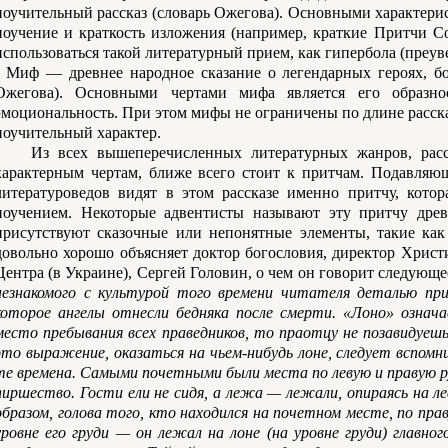
поучительный рассказ (словарь Ожегова). Основными характери
поучение и краткость изложения (например, краткие Притчи С
использоваться такой литературный прием, как гипербола (преув
- Миф — древнее народное сказание о легендарных героях, бо
Ожегова). Основными чертами мифа является его образнос
эмоциональность. При этом мифы не ограничены по длине расска
поучительный характер.
Из всех вышеперечисленных литературных жанров, расс
характерным чертам, ближе всего стоит к притчам. Подавляю
литературоведов видят в этом рассказе именно притчу, котор
поучением. Некоторые адвентисты называют эту притчу древн
присутствуют сказочные или непонятные элементы, такие как
довольно хорошо объясняет доктор богословия, директор Христ
Центра (в Украине), Сергей Головин, о чем он говорит следующе
незнакомого с культурой того времени читателя деталью при
которое ангелы отнесли бедняка после смерти. «Лоно» означа
место пребывания всех праведников, то праотцу не позавидуеш
это выражение, оказаться на чьем-нибудь лоне, следует вспомн
те времена. Самыми почетными были места по левую и правую р
пиршество. Гости ели не сидя, а лежа — лежали, опираясь на лев
образом, голова того, кто находился на почетном месте, по прав
уровне его груди — он лежал на лоне (на уровне груди) главн