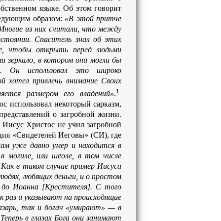
обственном языке. Об этом говорит
ледующим образом:
«В этой притче
Многие из них считали, что между
остоянии. Спаситель знал об этих
че, чтобы открыть перед людьми
 зеркало, в котором они могли бы
м. Он использовал это широко
ой хотел привлечь внимание Своих
1
яется размером его владений»
.
с использовал некоторый сарказм,
представлений о загробной жизни.
о Иисус Христос не учил загробной
ия «Свидетелей Иеговы» (СИ), где
ам уже давно умер и находится в
в могиле, или шеоле, в том числе
. Как в таком случае пример Иисуса
людях, любящих деньги, и о простом
 до Иоанна [Крестителя]. С того
ак раз и указывают на происходящие
азарь, так и богач «умирают» — в
Теперь в глазах Бога они занимают