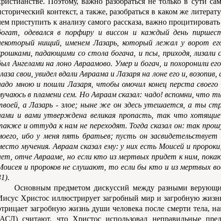
христианстве. Поэтому, важно разобраться не только в сути сам
исторический контекст, а также, разобраться в каком же литера
чем приступить к анализу самого рассказа, важно процитировать
богат, одевался в порфиру и виссон и каждый день пиршес
некоторый нищий, именем Лазарь, который лежал у ворот ег
крошками, падающими со стола богача, и псы, приходя, лизали 
был Ангелами на лоно Авраамово. Умер и богач, и похоронили его.
глаза свои, увидел вдали Авраама и Лазаря на лоне его и, возопив
надо мною и пошли Лазаря, чтобы омочил конец перста своего в
мучаюсь в пламени сем. Но Авраам сказал: чадо! вспомни, что 
твоей, а Лазарь - злое; ныне же он здесь утешается, а ты ст
нами и вами утверждена великая пропасть, так что хотящие
также и оттуда к нам не переходят. Тогда сказал он: так прош
моего, ибо у меня пять братьев; пусть он засвидетельствует
место мучения. Авраам сказал ему: у них есть Моисей и пророк
нет, отче Аврааме, но если кто из мертвых придет к ним, покаю
Моисея и пророков не слушают, то если бы кто и из мертвых во
31)
.
Основным предметом дискуссий между разными верующим
Иисус Христос иллюстрирует загробный мир и загробную жизнь.
отрицает загробную жизнь души человека после смерти тела, н
(АСД) считают, что Христос использовал неправильные пре