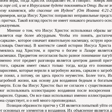
своей веры, тогда Христос поправляет ее, и говорит:
"поверь Мн
на горе сей, и не в Иерусалиме будете поклоняться Отцу. Вы не з
чему кланяемся, ибо спасение от Иудеев" (От Иоанна 4:21-2
примеров, когда Иисус Христос поправлял неправильные предста
в притчах. Такой взгляд просто не имеет никакого реального осно
доказуемым.
Мнение о том, что Иисус Христос использовал образы заг
является еще более абсурдным. Чтобы это понять, достаточ
«сарказм», которое означает язвительную насмешку, острую иро
(словарь Ожегова). В контексте самой истории Иисуса Христа 
смеялись над Христом, и притча о богаче и Лазаре являет
насмешки. Предметом несогласия было разное понимание пагубн
именно этот предмет разговора является центром данной прит
этого, сарказм имеет смысл только тогда, когда его понима
фарисеями, которые верили в загробную жизнь, сарказм о загро
не понял, а потому, он здесь просто неуместен. Более того, 
загробной жизни, как основу для воздаяния бедным и богаты
смерти. Если бы Иисус Христос был не согласен с существован
мог использовать иллюстрацию воздаяния после воскресения 
фарисеи. Однако, Он все-таки использовал именно иллюстрацию 
она существует, и о ней много проповедовал.
Позиция образности притчи у СИ является попыткой уйти от
от основных ее элементов и воздаяния. Их объяснение является