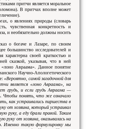
стиками притчи является моральное
оломона). В притчах вполне может
еличение).
гах, о явлениях природы (словарь
ть, чувственная конкретность и
за, и необязательно должны носить
каз о богаче и Лазаре, по своим
щее большинство исследователей и
ая характерна своей краткостью и
ей сказкой, указывая, что в ней
 «лоно Авраама». Данное понятие
ианского Научно-Апологетического
е:
«Вероятно, самой загадочной для
тчи является «лоно Авраама», на
ет грудь, и если грудь Авраама —
ь. Чтобы понять, что же означало
ить, как устраивались пиршества в
уку от хозяина, который устраивал
ую руку, а еду брали правой. Таким
ую руку от хозяина, оказывалась на
ого. Именно такую формулировку мы