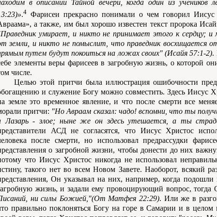
находим в описании Тайной вечери, когда один из учеников 
4
13:23)»
.
Фарисеи прекрасно понимали о чем говорил Иисус 
Авраама», а также, им был хорошо известен текст пророка Исай
"Праведник умирает, и никто не принимает этого к сердцу; 
от земли, и никто не помыслит, что праведник восхищается от
прямым путем будут покоиться на ложах своих" (Исайя 57:1-2)
.
себе элементы веры фарисеев в загробную жизнь, о которой они
том числе.
Целью этой притчи была иллюстрация ошибочности предс
обогащению и служение Богу можно совместить. Здесь Иисус Хр
на земле это временное явление, и что после смерти все меня
морали притчи:
"Но Авраам сказал: чадо! вспомни, что ты полу
а Лазарь - злое; ныне же он здесь утешается, а ты страд
представители АСД не согласятся, что Иисус Христос испо
человека после смерти, но использовал предрассудки фарисе
представления о загробной жизни, чтобы донести до них важну
потому что Иисус Христос никогда не использовал неправиль
истину, такого нет во всем Новом Завете. Наоборот, всякий р
представления, Он указывал на них, например, когда подошли 
загробную жизнь, и задали ему провоцирующий вопрос, тогда 
Писаний, ни силы Божией,"(От Матфея 22:29)
. Или же в разго
что правильно поклоняться Богу на горе в Самарии и в целом 