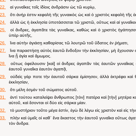
22.
αἱ γυναῖκες τοῖς ἰδίοις ἀνδράσιν ὡς τῶ κυρίῳ,
23.
ὅτι ἀνήρ ἐστιν κεφαλὴ τῆς γυναικὸς ὡς καὶ ὁ χριστὸς κεφαλὴ τῆς
24.
ἀλλὰ ὡς ἡ ἐκκλησία ὑποτάσσεται τῶ χριστῶ, οὕτως καὶ αἱ γυναῖκες
25.
οἱ ἄνδρες, ἀγαπᾶτε τὰς γυναῖκας, καθὼς καὶ ὁ χριστὸς ἠγάπησε
ὑπὲρ αὐτῆς,
26.
ἵνα αὐτὴν ἁγιάσῃ καθαρίσας τῶ λουτρῶ τοῦ ὕδατος ἐν ῥήματι,
27.
ἵνα παραστήσῃ αὐτὸς ἑαυτῶ ἔνδοξον τὴν ἐκκλησίαν, μὴ ἔχουσαν σπ
ἵνα ᾖ ἁγία καὶ ἄμωμος.
28.
οὕτως ὀφείλουσιν [καὶ] οἱ ἄνδρες ἀγαπᾶν τὰς ἑαυτῶν γυναῖκα
ἑαυτοῦ γυναῖκα ἑαυτὸν ἀγαπᾷ,
29.
οὐδεὶς γάρ ποτε τὴν ἑαυτοῦ σάρκα ἐμίσησεν, ἀλλὰ ἐκτρέφει καὶ 
ἐκκλησίαν,
30.
ὅτι μέλη ἐσμὲν τοῦ σώματος αὐτοῦ.
31.
ἀντὶ τούτου καταλείψει ἄνθρωπος [τὸν] πατέρα καὶ [τὴν] μητέρα 
αὐτοῦ, καὶ ἔσονται οἱ δύο εἰς σάρκα μίαν.
32.
τὸ μυστήριον τοῦτο μέγα ἐστίν, ἐγὼ δὲ λέγω εἰς χριστὸν καὶ εἰς τὴ
33.
πλὴν καὶ ὑμεῖς οἱ καθ᾽ ἕνα ἕκαστος τὴν ἑαυτοῦ γυναῖκα οὕτως ἀγα
τὸν ἄνδρα.