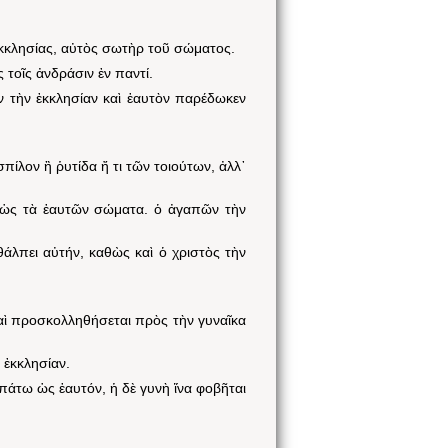
 ἐκκλησίας, αὐτὸς σωτὴρ τοῦ σώματος.
 τοῖς ἀνδράσιν ἐν παντί.
ν τὴν ἐκκλησίαν καὶ ἑαυτὸν παρέδωκεν
ίλον ἢ ῥυτίδα ἤ τι τῶν τοιούτων, ἀλλ᾽
ς ὡς τὰ ἑαυτῶν σώματα. ὁ ἀγαπῶν τὴν
θάλπει αὐτήν, καθὼς καὶ ὁ χριστὸς τὴν
καὶ προσκολληθήσεται πρὸς τὴν γυναῖκα
ν ἐκκλησίαν.
πάτω ὡς ἑαυτόν, ἡ δὲ γυνὴ ἵνα φοβῆται