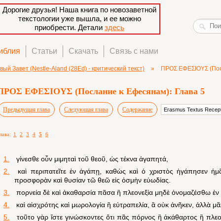
Дорогие друзья! Наша книга по новозаветной
текстологии уже вышла, и ее можно
приобрести. Детали
здесь
иблия
Статьи
Скачать
Связь с нами
вый Завет (Nestle-Aland (28Ed) - критический текст)
»
ΠΡΟΣ ΕΦΕΣΙΟΥΣ (Пос
ΠΡΟΣ ΕΦΕΣΙΟΥΣ (Послание к Ефесянам): Глава 5
Предыдущая глава
Следующая глава
Содержание
лава:
1
2
3
4
5
6
1.
γίνεσθε οὗν μιμηταὶ τοῦ θεοῦ, ὡς τέκνα ἀγαπητά,
2.
καὶ περιπατεῖτε ἐν ἀγάπῃ, καθὼς καὶ ὁ χριστὸς ἠγάπησεν ἡ
προσφορὰν καὶ θυσίαν τῶ θεῶ εἰς ὀσμὴν εὐωδίας.
3.
πορνεία δὲ καὶ ἀκαθαρσία πᾶσα ἢ πλεονεξία μηδὲ ὀνομαζέσθω ἐν ὑ
4.
καὶ αἰσχρότης καὶ μωρολογία ἢ εὐτραπελία, ἃ οὐκ ἀνῆκεν, ἀλλὰ μᾶ
5.
τοῦτο γὰρ ἴστε γινώσκοντες ὅτι πᾶς πόρνος ἢ ἀκάθαρτος ἢ πλεον