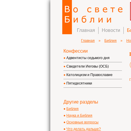
Главная
Новости
Б
Главная
»
Библия
»
Но
Конфессии
Адвентисты седьмого дня
Свидетели Иеговы (ОСБ)
Католицизм и Православие
Г
Пятидесятники
Другие разделы
Библия
Наука и Библия
Основные вопросы
Что делать дальше?