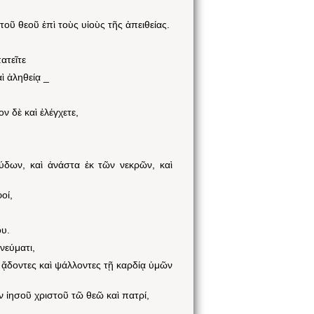
τοῦ θεοῦ ἐπὶ τοὺς υἱοὺς τῆς ἀπειθείας.
ατεῖτε
ὶ ἀληθείᾳ _
ν δὲ καὶ ἐλέγχετε,
εύδων, καὶ ἀνάστα ἐκ τῶν νεκρῶν, καὶ
οί,
ου.
νεύματι,
, ᾄδοντες καὶ ψάλλοντες τῇ καρδίᾳ ὑμῶν
 ἰησοῦ χριστοῦ τῶ θεῶ καὶ πατρί,