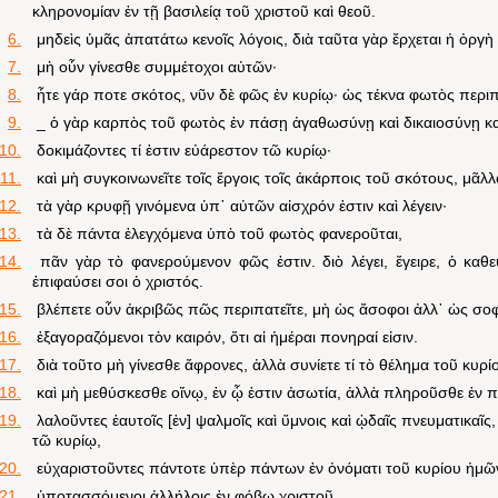
κληρονομίαν ἐν τῇ βασιλείᾳ τοῦ χριστοῦ καὶ θεοῦ.
6.
μηδεὶς ὑμᾶς ἀπατάτω κενοῖς λόγοις, διὰ ταῦτα γὰρ ἔρχεται ἡ ὀργὴ 
7.
μὴ οὗν γίνεσθε συμμέτοχοι αὐτῶν·
8.
ἦτε γάρ ποτε σκότος, νῦν δὲ φῶς ἐν κυρίῳ· ὡς τέκνα φωτὸς περιπ
9.
_ ὁ γὰρ καρπὸς τοῦ φωτὸς ἐν πάσῃ ἀγαθωσύνῃ καὶ δικαιοσύνῃ κα
10.
δοκιμάζοντες τί ἐστιν εὐάρεστον τῶ κυρίῳ·
11.
καὶ μὴ συγκοινωνεῖτε τοῖς ἔργοις τοῖς ἀκάρποις τοῦ σκότους, μᾶλλο
12.
τὰ γὰρ κρυφῇ γινόμενα ὑπ᾽ αὐτῶν αἰσχρόν ἐστιν καὶ λέγειν·
13.
τὰ δὲ πάντα ἐλεγχόμενα ὑπὸ τοῦ φωτὸς φανεροῦται,
14.
πᾶν γὰρ τὸ φανερούμενον φῶς ἐστιν. διὸ λέγει, ἔγειρε, ὁ καθ
ἐπιφαύσει σοι ὁ χριστός.
15.
βλέπετε οὗν ἀκριβῶς πῶς περιπατεῖτε, μὴ ὡς ἄσοφοι ἀλλ᾽ ὡς σοφ
16.
ἐξαγοραζόμενοι τὸν καιρόν, ὅτι αἱ ἡμέραι πονηραί εἰσιν.
17.
διὰ τοῦτο μὴ γίνεσθε ἄφρονες, ἀλλὰ συνίετε τί τὸ θέλημα τοῦ κυρί
18.
καὶ μὴ μεθύσκεσθε οἴνῳ, ἐν ᾧ ἐστιν ἀσωτία, ἀλλὰ πληροῦσθε ἐν π
19.
λαλοῦντες ἑαυτοῖς [ἐν] ψαλμοῖς καὶ ὕμνοις καὶ ᾠδαῖς πνευματικαῖς
τῶ κυρίῳ,
20.
εὐχαριστοῦντες πάντοτε ὑπὲρ πάντων ἐν ὀνόματι τοῦ κυρίου ἡμῶν
21.
ὑποτασσόμενοι ἀλλήλοις ἐν φόβῳ χριστοῦ.