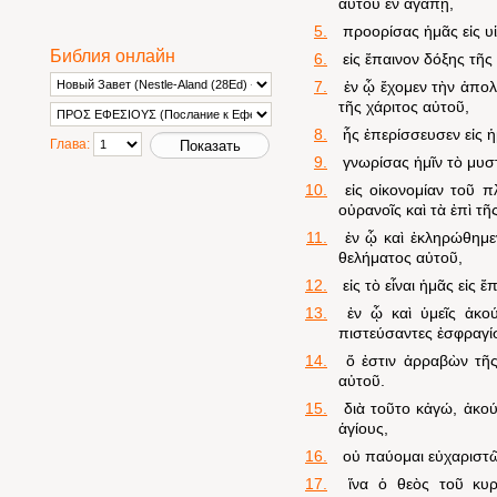
αὐτοῦ ἐν ἀγάπῃ,
5.
προορίσας ἡμᾶς εἰς υἱ
Библия онлайн
6.
εἰς ἔπαινον δόξης τῆς
7.
ἐν ᾧ ἔχομεν τὴν ἀπολ
τῆς χάριτος αὐτοῦ,
8.
ἧς ἐπερίσσευσεν εἰς ἡ
Глава:
9.
γνωρίσας ἡμῖν τὸ μυστ
10.
εἰς οἰκονομίαν τοῦ π
οὐρανοῖς καὶ τὰ ἐπὶ τῆ
11.
ἐν ᾧ καὶ ἐκληρώθημε
θελήματος αὐτοῦ,
12.
εἰς τὸ εἶναι ἡμᾶς εἰς
13.
ἐν ᾧ καὶ ὑμεῖς ἀκού
πιστεύσαντες ἐσφραγίσ
14.
ὅ ἐστιν ἀρραβὼν τῆς
αὐτοῦ.
15.
διὰ τοῦτο κἀγώ, ἀκού
ἁγίους,
16.
οὐ παύομαι εὐχαριστῶ
17.
ἵνα ὁ θεὸς τοῦ κυρ