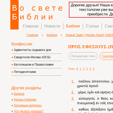
Дорогие друзья! Наша к
текстологии уже в
приобрести. 
Главная
Новости
Библия
Статьи
Ска
Главная
»
Библия
»
Новый Завет (Nestle-Aland (28Ed)
Конфессии
ΠΡΟΣ ΕΦΕΣΙΟΥΣ (Пос
Адвентисты седьмого дня
Предыдущая глава
Следующ
Свидетели Иеговы (ОСБ)
Католицизм и Православие
Глава:
1
2
3
4
5
6
Пятидесятники
1.
παῦλος ἀπόστολος χρισ
χριστῶ ἰησοῦ·
Другие разделы
2.
χάρις ὑμῖν καὶ εἰρήνη
Библия
3.
εὐλογητὸς ὁ θεὸς κα
Наука и Библия
πνευματικῇ ἐν τοῖς ἐπο
Основные вопросы
4.
καθὼς ἐξελέξατο ἡμᾶ
Что делать дальше?