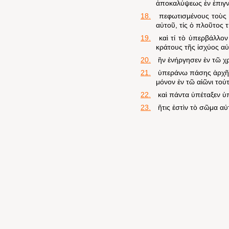
ἀποκαλύψεως ἐν ἐπιγν
18.
πεφωτισμένους τοὺς ὀ
αὐτοῦ, τίς ὁ πλοῦτος τ
19.
καὶ τί τὸ ὑπερβάλλον
κράτους τῆς ἰσχύος α
20.
ἣν ἐνήργησεν ἐν τῶ χρ
21.
ὑπεράνω πάσης ἀρχῆς 
μόνον ἐν τῶ αἰῶνι τούτ
22.
καὶ πάντα ὑπέταξεν ὑ
23.
ἥτις ἐστὶν τὸ σῶμα α