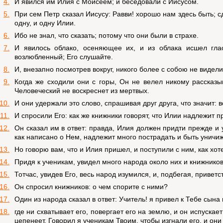
4.
И явился им Илия с Моисеем; и беседовали с Иисусом.
5.
При сем Петр сказал Иисусу: Равви! хорошо нам здесь быть; 
одну, и одну Илии.
6.
Ибо не знал, что сказать; потому что они были в страхе.
7.
И явилось облако, осеняющее их, и из облака исшел гл
возлюбленный; Его слушайте.
8.
И, внезапно посмотрев вокруг, никого более с собою не видели
9.
Когда же сходили они с горы, Он не велел никому рассказы
Человеческий не воскреснет из мертвых.
10.
И они удержали это слово, спрашивая друг друга, что значит: 
11.
И спросили Его: как же книжники говорят, что Илии надлежит 
12.
Он сказал им в ответ: правда, Илия должен придти прежде и 
как написано о Нем, надлежит много пострадать и быть уничиж
13.
Но говорю вам, что и Илия пришел, и поступили с ним, как хот
14.
Придя к ученикам, увидел много народа около них и книжнико
15.
Тотчас, увидев Его, весь народ изумился, и, подбегая, приветс
16.
Он спросил книжников: о чем спорите с ними?
17.
Один из народа сказал в ответ: Учитель! я привел к Тебе сын
18.
где ни схватывает его, повергает его на землю, и он испускае
цепенеет. Говорил я ученикам Твоим, чтобы изгнали его, и они