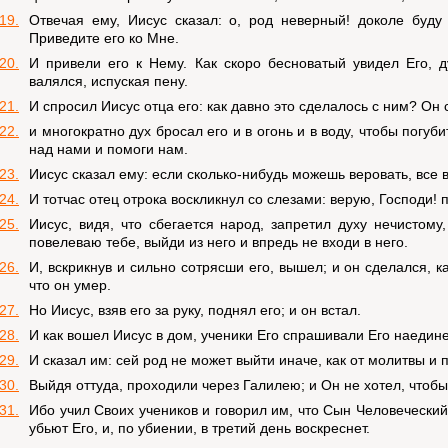
19.
Отвечая ему, Иисус сказал: о, род неверный! доколе буду
Приведите его ко Мне.
20.
И привели его к Нему. Как скоро бесноватый увидел Его, д
валялся, испуская пену.
21.
И спросил Иисус отца его: как давно это сделалось с ним? Он с
22.
и многократно дух бросал его и в огонь и в воду, чтобы погуби
над нами и помоги нам.
23.
Иисус сказал ему: если сколько-нибудь можешь веровать, все
24.
И тотчас отец отрока воскликнул со слезами: верую, Господи!
25.
Иисус, видя, что сбегается народ, запретил духу нечистому
повелеваю тебе, выйди из него и впредь не входи в него.
26.
И, вскрикнув и сильно сотрясши его, вышел; и он сделался, к
что он умер.
27.
Но Иисус, взяв его за руку, поднял его; и он встал.
28.
И как вошел Иисус в дом, ученики Его спрашивали Его наедине
29.
И сказал им: сей род не может выйти иначе, как от молитвы и п
30.
Выйдя оттуда, проходили через Галилею; и Он не хотел, чтобы 
31.
Ибо учил Своих учеников и говорил им, что Сын Человеческий
убьют Его, и, по убиении, в третий день воскреснет.