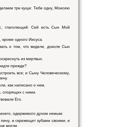
сделаем три кущи: Тебе одну, Моисею
ас, глаголющий: Сей есть Сын Мой
, кроме одного Иисуса.
вать о том, что видели, доколе Сын
воскреснуть из мертвых.
придти прежде?
устроить все; и Сыну Человеческому,
ену.
ели, как написано о нем.
в, спорящих с ними.
твовали Его.
а моего, одержимого духом немым:
т пену, и скрежещет зубами своими, и
 не могли.