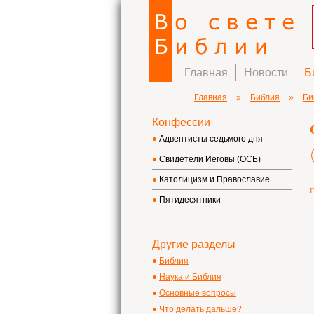
Главная
Новости
Б
Главная
»
Библия
»
Би
Конфессии
Адвентисты седьмого дня
Свидетели Иеговы (ОСБ)
Католицизм и Православие
Г
Пятидесятники
Другие разделы
Библия
Наука и Библия
Основные вопросы
Что делать дальше?