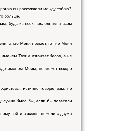
дорогою вы рассуждали между собою?
то больше.
рвым, будь из всех последним и всем
:
еня; а кто Меня примет, тот не Меня
й именем Твоим изгоняет бесов, а не
чудо именем Моим, не может вскоре
Христовы, истинно говорю вам, не
му лучше было бы, если бы повесили
чному войти в жизнь, нежели с двумя