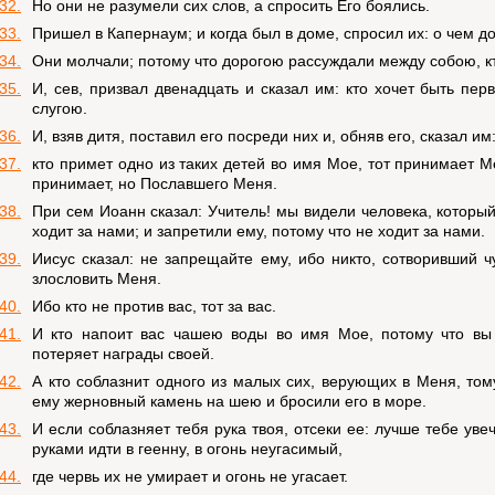
32.
Но они не разумели сих слов, а спросить Его боялись.
33.
Пришел в Капернаум; и когда был в доме, спросил их: о чем 
34.
Они молчали; потому что дорогою рассуждали между собою, к
35.
И, сев, призвал двенадцать и сказал им: кто хочет быть пе
слугою.
36.
И, взяв дитя, поставил его посреди них и, обняв его, сказал им
37.
кто примет одно из таких детей во имя Мое, тот принимает М
принимает, но Пославшего Меня.
38.
При сем Иоанн сказал: Учитель! мы видели человека, которы
ходит за нами; и запретили ему, потому что не ходит за нами.
39.
Иисус сказал: не запрещайте ему, ибо никто, сотворивший 
злословить Меня.
40.
Ибо кто не против вас, тот за вас.
41.
И кто напоит вас чашею воды во имя Мое, потому что вы 
потеряет награды своей.
42.
А кто соблазнит одного из малых сих, верующих в Меня, то
ему жерновный камень на шею и бросили его в море.
43.
И если соблазняет тебя рука твоя, отсеки ее: лучше тебе уве
руками идти в геенну, в огонь неугасимый,
44.
где червь их не умирает и огонь не угасает.