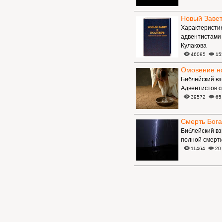
Новый Завет
Характеристик
адвентистами 
Кулакова
46095
15
Омовение н
Библейский вз
Адвентистов с
39572
65
Смерть Бога
Библейский вз
полной смерт
11464
20