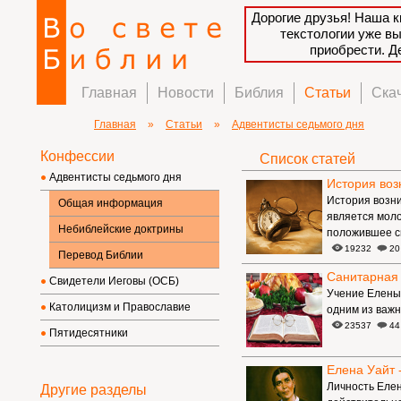
Дорогие друзья! Наша к
текстологии уже в
приобрести. 
Главная
Новости
Библия
Статьи
Ска
Главная
»
Статьи
»
Адвентисты седьмого дня
Конфессии
Список статей
Адвентисты седьмого дня
История воз
История возни
Общая информация
является моло
Небиблейские доктрины
положившее св
19232
20
Перевод Библии
Санитарная
Свидетели Иеговы (ОСБ)
Учение Елены 
Католицизм и Православие
одним из важн
23537
44
Пятидесятники
Елена Уайт -
Личность Елен
Другие разделы