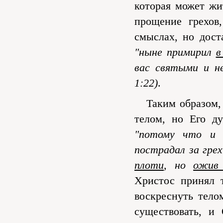
которая может жит
прощение грехов
смыслах, но дост
"ныне примирил
в
вас святыми и н
1:22)
.
Таким образом, н
телом, но Его ду
"потому что и 
пострадал за гре
плоти
, но
ожив
Христос принял т
воскреснуть тело
существовать, и