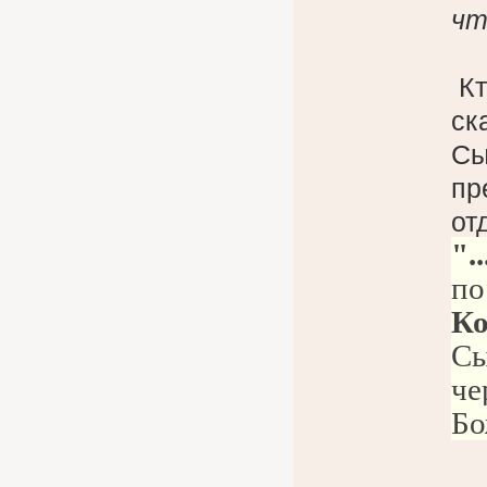
чт
Кт
ск
Сы
пр
от
".
по
Ко
Сы
че
Бо