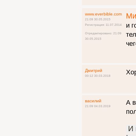
www.everbible.com
Ми
21:09 30.05.2015
и г
Регистрация: 11.07.2014
тел
Отредактировано: 21:09
30.05.2015
чег
Дмитрий
Хо
00:12 30.03.2018
василий
А в
21:09 04.03.2019
по
И 