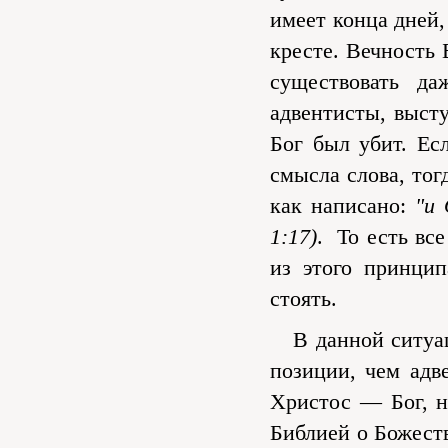
имеет конца дней,
кресте. Вечность 
существовать да
адвентисты, выст
Бог был убит. Ес
смысла слова, тог
как написано:
"и 
1:17)
. То есть вс
из этого принци
стоять.
В данной ситуаци
позиции, чем адв
Христос — Бог, н
Библией о Божест