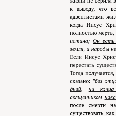
жизни не верила 
к выводу, что в
адвентистами жиз
когда Иисус Хри
полностью мертв,
истина;
Он есть
земля, и народы н
Если Иисус Хрис
перестать сущест
Тогда получается,
сказано:
"без отц
дней
,
ни конца
священником
навс
после смерти на
существовать как