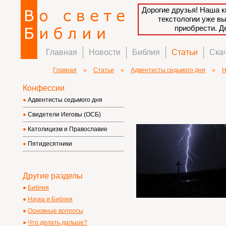
Дорогие друзья! Наша к
текстологии уже в
приобрести. 
Главная
Новости
Библия
Статьи
Ска
Главная
»
Статьи
»
Адвентисты седьмого дня
»
Н
Конфессии
Адвентисты седьмого дня
Свидетели Иеговы (ОСБ)
Католицизм и Православие
Пятидесятники
Другие разделы
Библия
Наука и Библия
Основные вопросы
Что делать дальше?