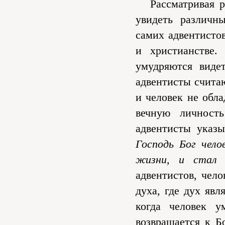
Рассматривая ра
увидеть различн
самих адвентисто
и христианстве.
умудряются виде
адвентисты считаю
и человек не обла
вечную личность
адвентисты указ
Господь Бог чело
жизни, и стал 
адвентистов, чело
духа, где дух явл
когда человек у
возвращается к Б