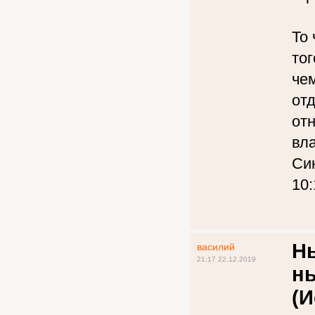
То 
тог
че
отд
от
вла
Си
10:
Ны
василий
21:17 22.12.2019
ны
(И