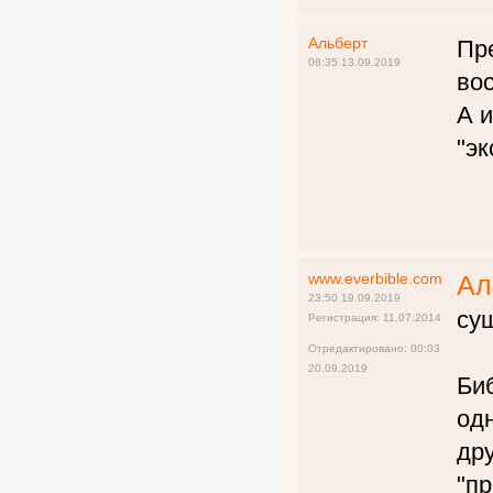
Альберт
Пре
08:35 13.09.2019
во
А и
"эк
www.everbible.com
Ал
23:50 19.09.2019
су
Регистрация: 11.07.2014
Отредактировано: 00:03
20.09.2019
Би
одн
дру
"пр