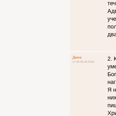
теч
Адв
уч
пол
два
Дима
2.
17:39 06.08.2019
уме
Бог
наг
Я н
них
пиш
Хри