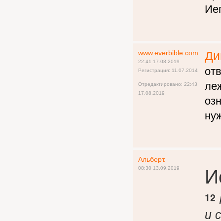
Ие
www.everbible.com
Ди
22:41 17.08.2019
отв
Регистрация: 11.07.2014
леж
Отредактировано: 22:43
17.08.2019
озн
ну
Альберт.
И
08:30 13.09.2019
12
и 