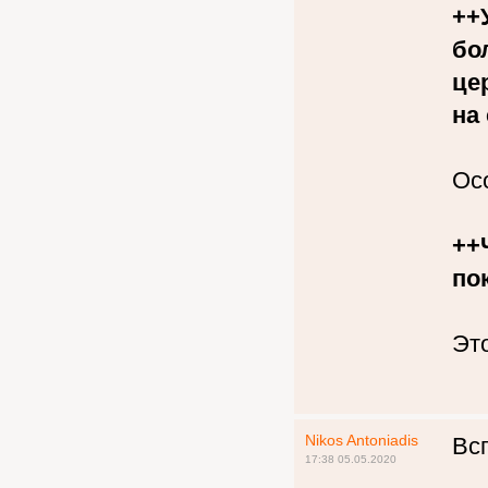
++
бо
це
на
Ос
++
по
Это
Nikos Antoniadis
Всп
17:38 05.05.2020