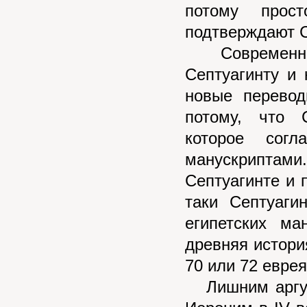
потому прос
подтверждают С
Современные 
Септуагинту и 
новые перевод
потому, что 
которое согл
манускриптам
Септуагинте и п
таки Септуаги
египетских ма
древняя история
70 или 72 евре
Лишним аргуме