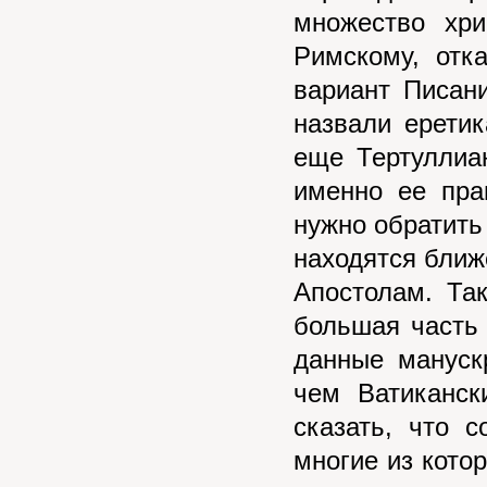
множество хр
Римскому, отк
вариант Писан
назвали ерети
еще Тертуллиа
именно ее пра
нужно обратить
находятся ближ
Апостолам. Та
большая часть
данные мануск
чем Ватиканск
сказать, что 
многие из кото