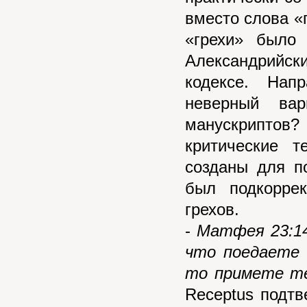
вместо слова «
«грехи» было
Александрийск
кодексе. Нап
неверный вар
манускриптов
критические т
созданы для п
был подкорре
грехов.
-
Матфея 23:14
что поедаете 
то примете т
Receptus подтв