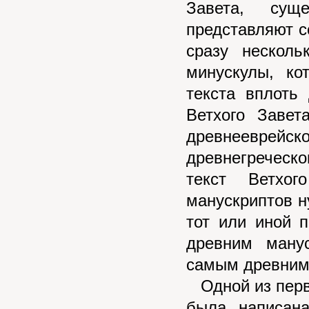
Завета, сущ
представляют с
сразу несколь
минускулы, к
текста вплоть
Ветхого Завет
древнееврей
древнегреческ
текст Ветхо
манускриптов н
тот или иной 
древним ману
самым древним
Одной из первы
была написан