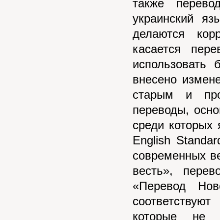
также перево
украинский яз
делаются кор
касается пере
использовать 
внесено измен
старым и про
переводы, осно
среди которых 
English Standa
современных ве
весть», пере
«Перевод Нов
соответствую
которые не 