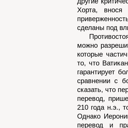
другие критиче
Хорта, внося
приверженност
сделаны под вли
Противостояни
можно разреши
которые части
то, что Ватика
гарантирует бо
сравнении с б
сказать, что п
перевод, приш
210 года н.э.,
Однако Иерони
перевод и пр