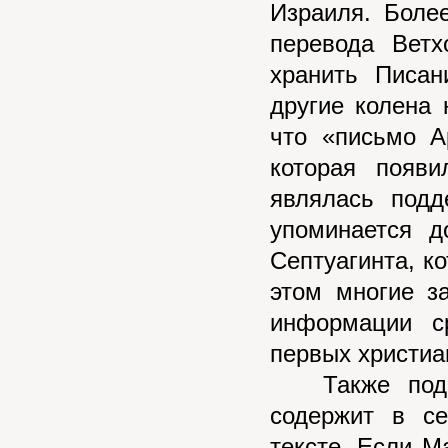
Израиля. Боле
перевода Ветх
хранить Писан
другие колена 
что «письмо А
которая появи
являлась подд
упоминается д
Септуагинта, к
этом многие з
информации с
первых христиа
Также подозр
содержит в с
тексте. Если М