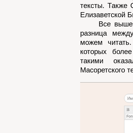
тексты. Также 
Елизаветской Б
Все вышес
разница межд
можем читать.
которых боле
такими оказ
Масоретского те
Font