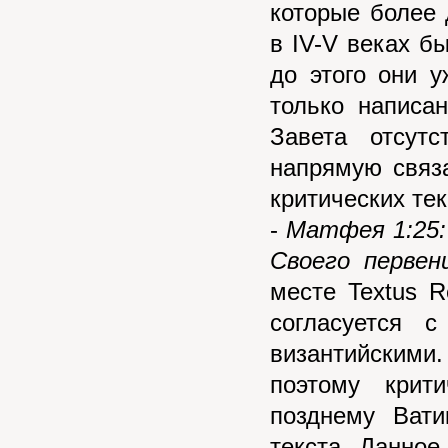
которые более 
в IV-V веках б
до этого они 
только написа
Завета отсутс
напрямую связа
критических тек
-
Матфея 1:25: 
Своего первен
месте Textus R
согласуется 
византийскими.
поэтому крит
позднему Вати
текста. Данно