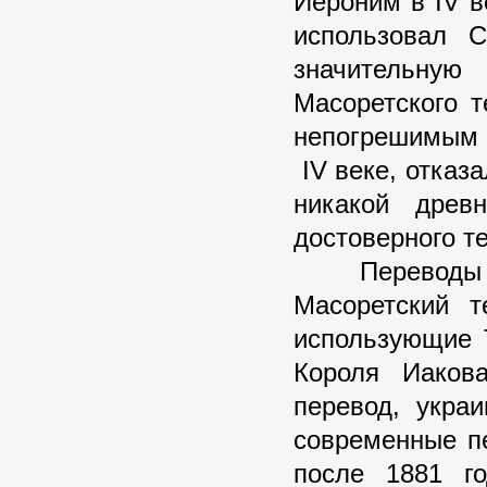
Иероним в IV в
использовал С
значительную
Масоретского т
непогрешимым 
IV веке, отказ
никакой древ
достоверного т
Переводы Би
Масоретский т
использующие T
Короля Иаков
перевод, укра
современные п
после 1881 го