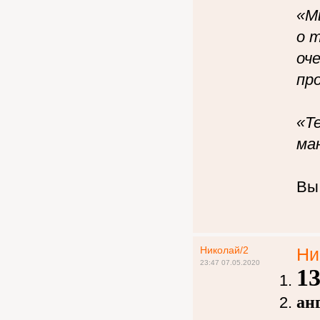
«М
о 
оч
пр
«Т
ман
Вы
Николай/2
Ни
23:47 07.05.2020
1
ан