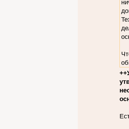
ни
до
Te
де
ос
Чт
об
++
ут
не
ос
Ес