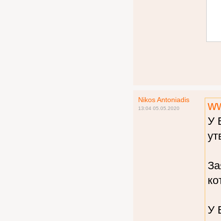
Nikos Antoniadis
ww
13:04 05.05.2020
У 
ут
За
ко
У 