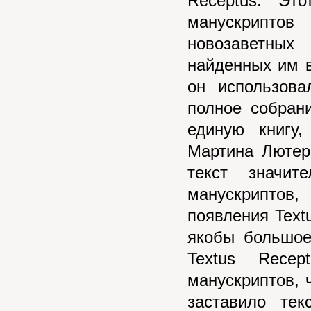
Receptus. Эт
манускриптов
новозаветных
найденных им в
он использов
полное собран
единую книгу
Мартина Лютер
текст значит
манускриптов
появления Text
якобы большое
Textus Rece
манускриптов, 
заставило тек