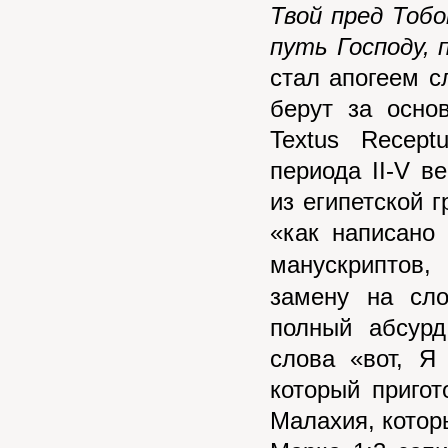
Твой пред Тоб
путь Господу,
стал апогеем с
берут за осно
Textus Recept
периода II-V в
из египетской 
«как написано 
манускриптов
замену на сло
полный абсурд
слова «вот, Я
который приго
Малахия, которы