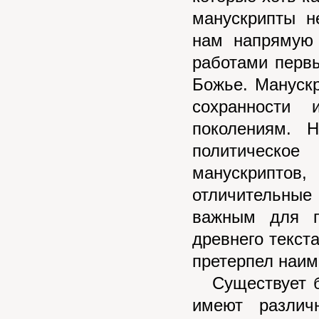
манускрипты н
нам напрямую 
работами первы
Божье. Мануск
сохранности
поколениям. 
политическое
манускриптов,
отличительны
важным для п
древнего текста
претерпел наим
Существует бо
имеют различ