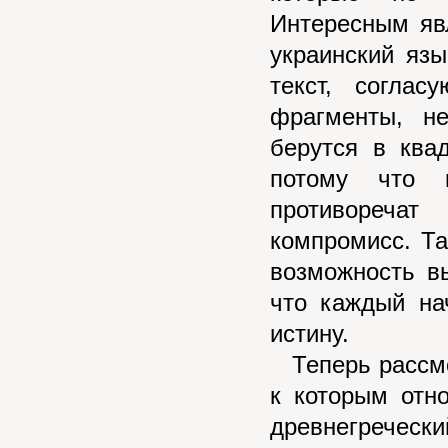
Интересным яв
украинский язы
текст, согла
фрагменты, н
берутся в ква
потому что к
противореча
компромисс. Та
возможность вы
что каждый на
истину.
Теперь рассмот
к которым отн
древнегречески