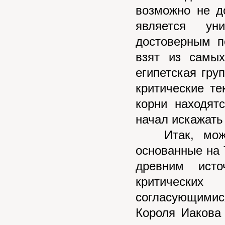
возможно не д
является ун
достоверным п
взят из самых
египетская гру
критические те
корни находят
начал искажать
Итак, можно 
основанные на T
древним ист
критических
согласующимис
Короля Иакова