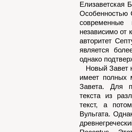
Елизаветская Б
Особенностью С
современные 
независимо от к
авторитет Септ
является боле
однако подтвер
Новый Завет не
имеет полных 
Завета. Для 
текста из раз
текст, а пото
Вульгата. Одна
древнегреческ