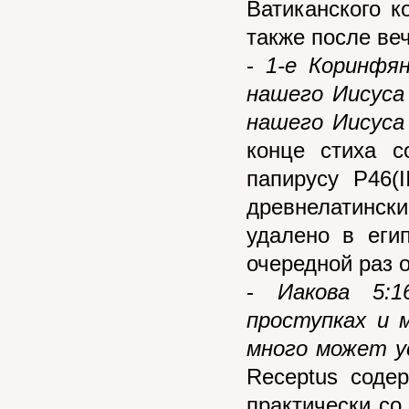
Ватиканского к
также после ве
-
1-е Коринфян
нашего Иисуса
нашего Иисуса
конце стиха с
папирусу P46(I
древнелатински
удалено в еги
очередной раз о
-
Иакова 5:
проступках и 
много может у
Receptus содер
практически со