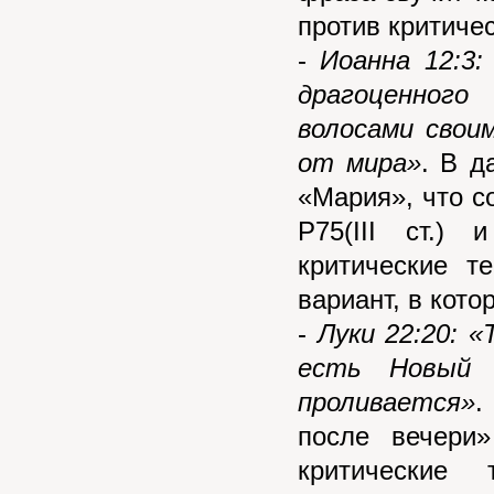
против критичес
-
Иоанна 12:3:
драгоценного
волосами свои
от мира»
. В д
«Мария», что сог
P75(III ст.)
критические т
вариант, в кото
-
Луки 22:20: «
есть Новый 
проливается»
.
после вечери»
критические