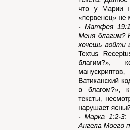
что у Марии 
«первенец» не м
-
Матфея 19:1
Меня благим? Н
хочешь войти 
Textus Recept
благим?», к
манускриптов,
Ватиканский к
о благом?», к
тексты, несмот
нарушает ясный
-
Марка 1:2-3:
Ангела Моего 