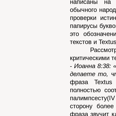
написаны на 
обычного народ
проверки исти
папирусы букво
это обозначен
текстов и Textu
Рассмотрим
критическими т
-
Иоанна 8:38: 
делаете то, ч
фраза Textus
полностью соот
палимпсесту(I
сторону более
фраза звучит к