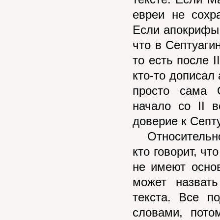
евреи не сохр
Если апокрифы 
что в Септуаги
то есть после I
кто-то дописал 
просто сама 
начало со II 
доверие к Септ
Относительно 
кто говорит, чт
не имеют основ
может назвать
текста. Все п
словами, пото