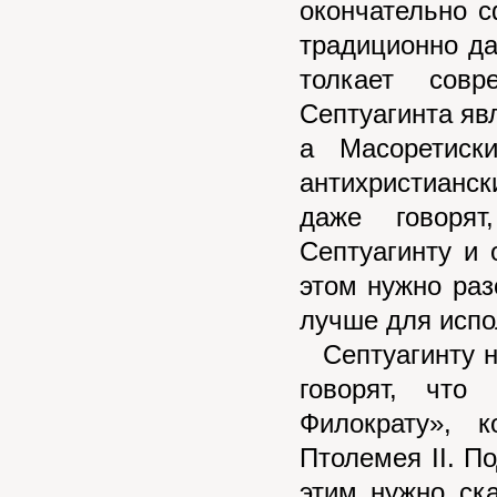
окончательно с
традиционно дат
толкает совр
Септуагинта яв
а Масоретиск
антихристианс
даже говорят
Септуагинту и 
этом нужно раз
лучше для испо
Септуагинту н
говорят, что
Филократу», 
Птолемея II. П
этим нужно ска