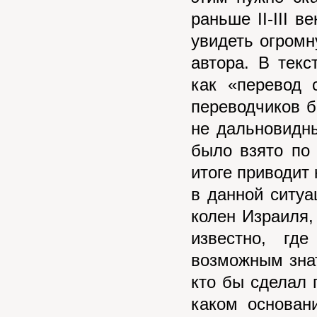
раньше II-III в
увидеть огромн
автора. В текс
как «перевод 
переводчиков б
не дальновидны
было взято по 
итоге приводит 
в данной ситуа
колен Израиля, 
известно, гд
возможным знать
кто бы сделал 
каком основан