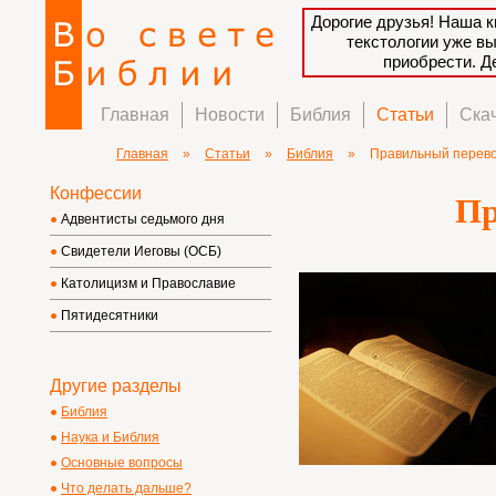
Дорогие друзья! Наша к
текстологии уже в
приобрести. 
Главная
Новости
Библия
Статьи
Ска
Главная
»
Статьи
»
Библия
»
Правильный перев
Конфессии
Пр
Адвентисты седьмого дня
Свидетели Иеговы (ОСБ)
Католицизм и Православие
Пятидесятники
Другие разделы
Библия
Наука и Библия
Основные вопросы
Что делать дальше?