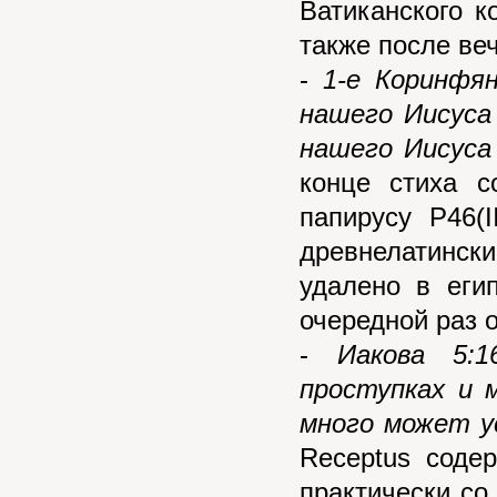
Ватиканского к
также после ве
-
1-е Коринфян
нашего Иисуса
нашего Иисуса
конце стиха с
папирусу P46(I
древнелатински
удалено в еги
очередной раз о
-
Иакова 5:
проступках и 
много может у
Receptus содер
практически со