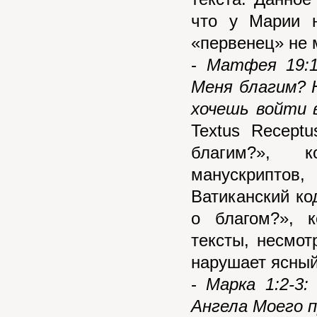
что у Марии 
«первенец» не м
-
Матфея 19:1
Меня благим? Н
хочешь войти 
Textus Recept
благим?», к
манускриптов,
Ватиканский к
о благом?», к
тексты, несмот
нарушает ясный
-
Марка 1:2-3:
Ангела Моего 