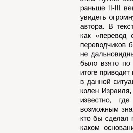
раньше II-III в
увидеть огромн
автора. В текс
как «перевод 
переводчиков б
не дальновидны
было взято по 
итоге приводит 
в данной ситуа
колен Израиля, 
известно, гд
возможным знать
кто бы сделал 
каком основан