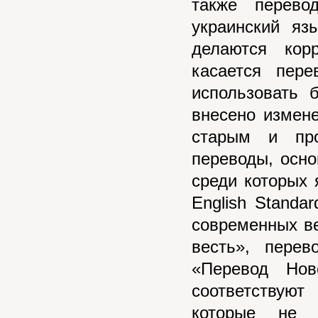
также перево
украинский яз
делаются кор
касается пере
использовать 
внесено измен
старым и про
переводы, осно
среди которых 
English Standa
современных ве
весть», пере
«Перевод Нов
соответствую
которые не 