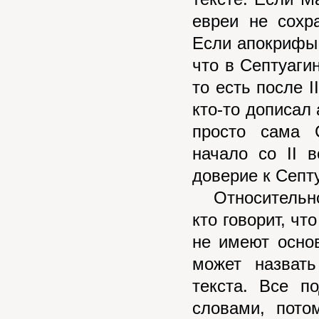
евреи не сохр
Если апокрифы 
что в Септуаги
то есть после I
кто-то дописал 
просто сама 
начало со II 
доверие к Септ
Относительно 
кто говорит, чт
не имеют основ
может назвать
текста. Все п
словами, пото