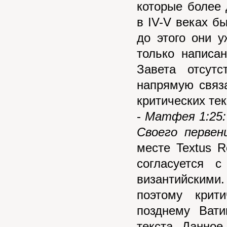
которые более 
в IV-V веках б
до этого они 
только написа
Завета отсутс
напрямую связа
критических тек
-
Матфея 1:25: 
Своего первен
месте Textus R
согласуется 
византийскими.
поэтому крит
позднему Вати
текста. Данно