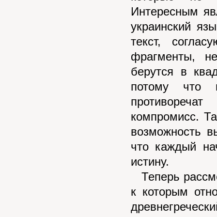
Интересным яв
украинский язы
текст, согла
фрагменты, н
берутся в ква
потому что к
противореча
компромисс. Та
возможность вы
что каждый на
истину.
Теперь рассмот
к которым отн
древнегречески