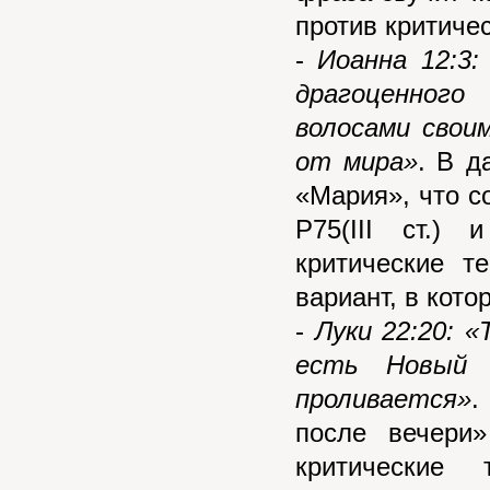
против критичес
-
Иоанна 12:3:
драгоценного
волосами свои
от мира»
. В д
«Мария», что сог
P75(III ст.)
критические т
вариант, в кото
-
Луки 22:20: «
есть Новый 
проливается»
.
после вечери»
критические