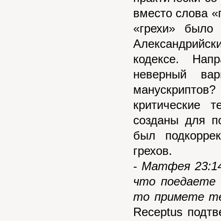
вместо слова «
«грехи» было
Александрийск
кодексе. Нап
неверный вар
манускриптов
критические т
созданы для п
был подкорре
грехов.
-
Матфея 23:14
что поедаете 
то примете т
Receptus подтв