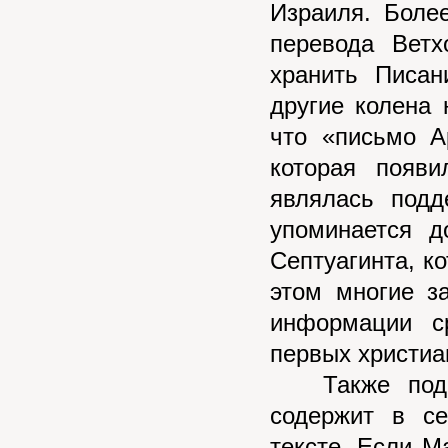
Израиля. Боле
перевода Ветх
хранить Писан
другие колена 
что «письмо А
которая появи
являлась подд
упоминается д
Септуагинта, к
этом многие з
информации с
первых христиа
Также подозр
содержит в с
тексте. Если М