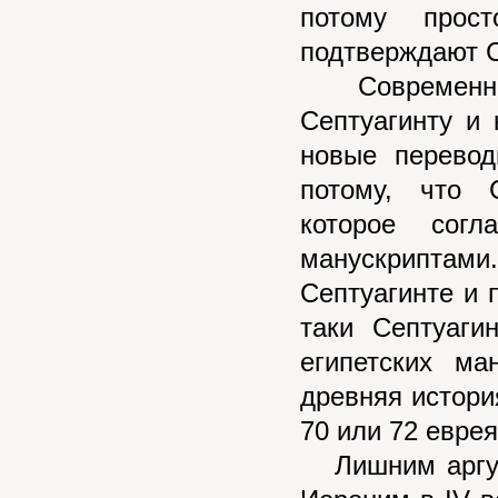
потому прос
подтверждают С
Современные 
Септуагинту и 
новые перевод
потому, что 
которое согл
манускриптам
Септуагинте и п
таки Септуаги
египетских ма
древняя история
70 или 72 евре
Лишним аргуме