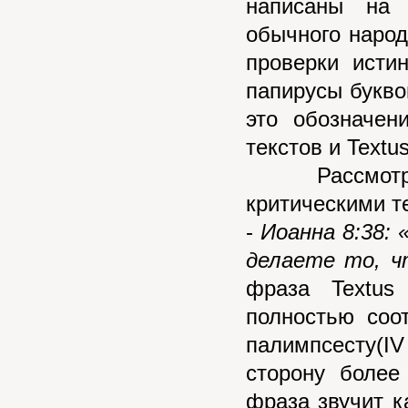
написаны на 
обычного народ
проверки исти
папирусы букво
это обозначен
текстов и Textu
Рассмотрим
критическими т
-
Иоанна 8:38: 
делаете то, ч
фраза Textus
полностью соот
палимпсесту(I
сторону более
фраза звучит к