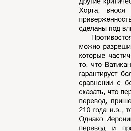
другие критиче
Хорта, внося
приверженност
сделаны под вли
Противостояни
можно разреши
которые части
то, что Ватика
гарантирует бо
сравнении с б
сказать, что п
перевод, приш
210 года н.э.,
Однако Иерони
перевод и пр