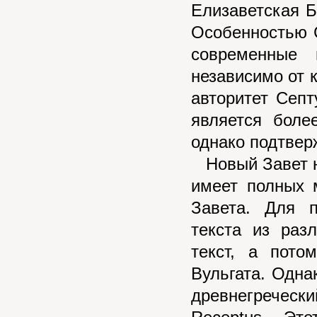
Елизаветская Б
Особенностью С
современные 
независимо от к
авторитет Септ
является боле
однако подтвер
Новый Завет не
имеет полных 
Завета. Для 
текста из раз
текст, а пото
Вульгата. Одна
древнегреческ