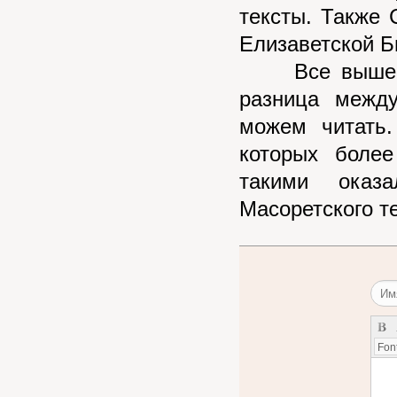
тексты. Также 
Елизаветской Б
Все вышес
разница межд
можем читать.
которых боле
такими оказ
Масоретского те
Font