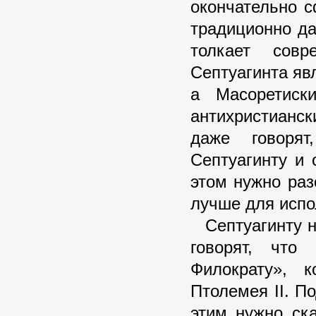
окончательно с
традиционно дат
толкает совр
Септуагинта яв
а Масоретиск
антихристианс
даже говорят
Септуагинту и 
этом нужно раз
лучше для испо
Септуагинту н
говорят, что
Филократу», 
Птолемея II. П
этим нужно ска