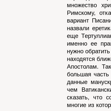
множество хр
Римскому, отк
вариант Писан
назвали ерети
еще Тертуллиа
именно ее пра
нужно обратить
находятся ближ
Апостолам. Та
большая часть
данные мануск
чем Ватиканск
сказать, что 
многие из кото