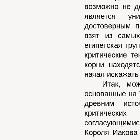
возможно не д
является ун
достоверным п
взят из самых
египетская гру
критические те
корни находят
начал искажать
Итак, можно 
основанные на T
древним ист
критических
согласующимис
Короля Иакова