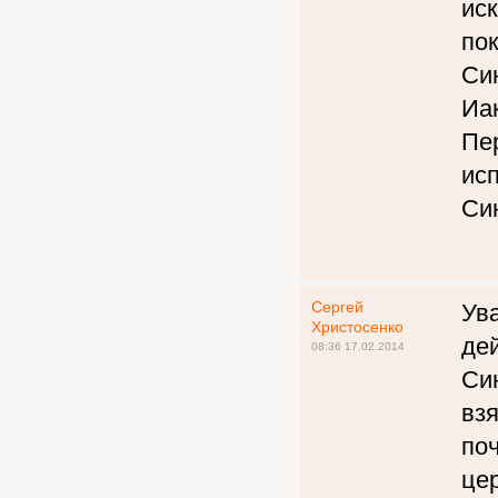
иск
по
Си
Иак
Пе
ис
Си
Сергей
Ув
Христосенко
дей
08:36 17.02.2014
Си
взя
по
це