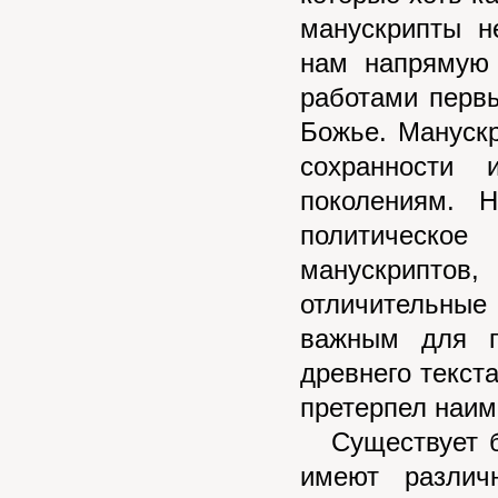
манускрипты н
нам напрямую 
работами первы
Божье. Мануск
сохранности
поколениям. 
политическое
манускриптов,
отличительны
важным для п
древнего текста
претерпел наим
Существует бо
имеют различ