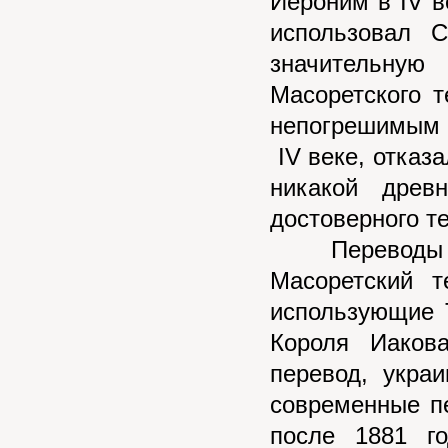
Иероним в IV в
использовал С
значительную
Масоретского т
непогрешимым 
IV веке, отказ
никакой древ
достоверного т
Переводы Би
Масоретский т
использующие T
Короля Иаков
перевод, укра
современные п
после 1881 го