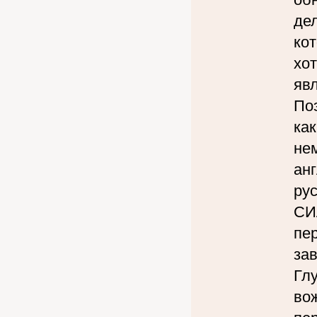
де
ко
хот
яв
По
ка
не
ан
ру
СИ
пер
за
Глу
во