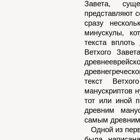
Завета, сущ
представляют с
сразу несколь
минускулы, к
текста вплоть
Ветхого Завет
древнееврей
древнегреческ
текст Ветхо
манускриптов н
тот или иной 
древним ману
самым древним
Одной из первы
была написан