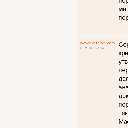
пе
мас
пе
www.everbible.com
Се
09:25 16.02.2014
кр
ут
пе
де
ана
до
пе
тек
Ма