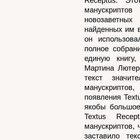
Receptus. Эт
манускриптов
новозаветных
найденных им в
он использов
полное собран
единую книгу
Мартина Лютер
текст значит
манускриптов
появления Text
якобы большое
Textus Rece
манускриптов, 
заставило тек