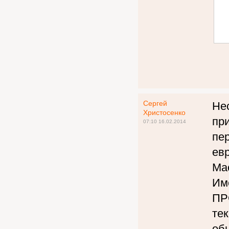
Сергей
Нес
Христосенко
при
07:10 16.02.2014
пе
ев
Мас
Им
ПР
те
об