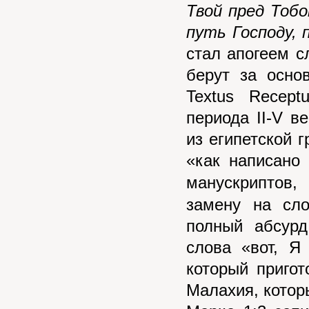
Твой пред Тоб
путь Господу,
стал апогеем с
берут за осно
Textus Recept
периода II-V в
из египетской 
«как написано 
манускриптов
замену на сло
полный абсурд
слова «вот, Я
который приго
Малахия, которы