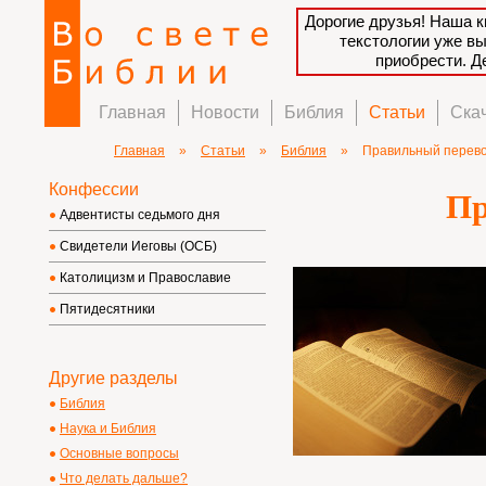
Дорогие друзья! Наша к
текстологии уже в
приобрести. 
Главная
Новости
Библия
Статьи
Ска
Главная
»
Статьи
»
Библия
»
Правильный перев
Конфессии
Пр
Адвентисты седьмого дня
Свидетели Иеговы (ОСБ)
Католицизм и Православие
Пятидесятники
Другие разделы
Библия
Наука и Библия
Основные вопросы
Что делать дальше?