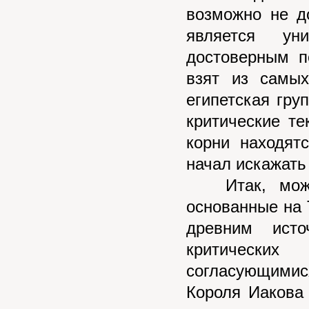
возможно не д
является ун
достоверным п
взят из самых
египетская гру
критические те
корни находят
начал искажать
Итак, можно 
основанные на T
древним ист
критических
согласующимис
Короля Иакова