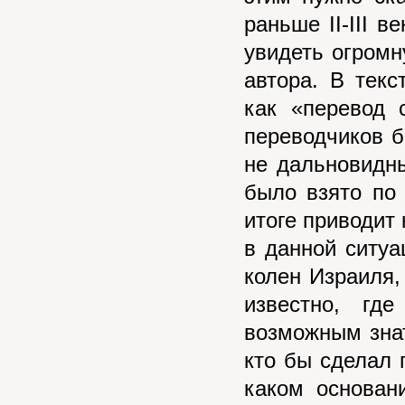
раньше II-III в
увидеть огромн
автора. В текс
как «перевод 
переводчиков б
не дальновидны
было взято по 
итоге приводит 
в данной ситуа
колен Израиля, 
известно, гд
возможным знать
кто бы сделал 
каком основан