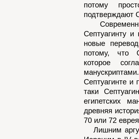
потому прос
подтверждают С
Современные 
Септуагинту и 
новые перевод
потому, что 
которое согл
манускриптам
Септуагинте и п
таки Септуаги
египетских ма
древняя история
70 или 72 евре
Лишним аргуме