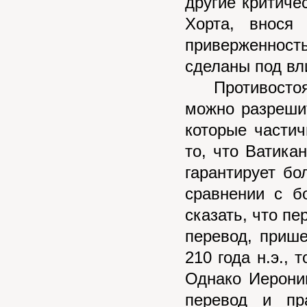
другие критиче
Хорта, внося
приверженност
сделаны под вли
Противостояни
можно разреши
которые части
то, что Ватика
гарантирует бо
сравнении с б
сказать, что п
перевод, приш
210 года н.э.,
Однако Иерони
перевод и пр