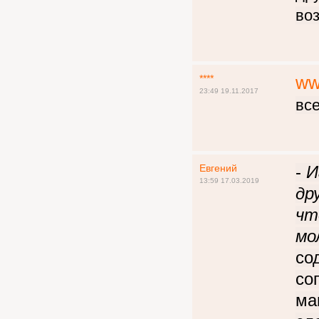
воз
****
ww
23:49 19.11.2017
все
Евгений
-
И
13:59 17.03.2019
др
чт
мо
со
со
ма