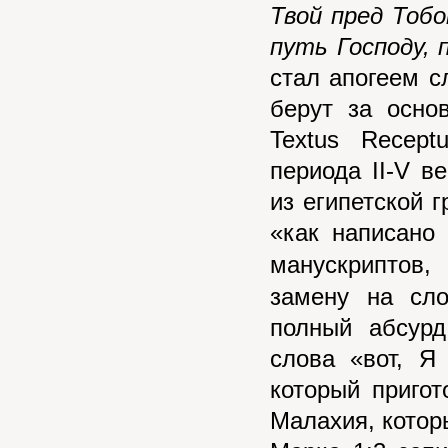
Твой пред Тоб
путь Господу,
стал апогеем с
берут за осно
Textus Recept
периода II-V в
из египетской 
«как написано 
манускриптов
замену на сло
полный абсурд
слова «вот, Я
который приго
Малахия, которы