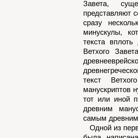
Завета, сущ
представляют с
сразу несколь
минускулы, к
текста вплоть
Ветхого Завет
древнееврей
древнегреческ
текст Ветхо
манускриптов н
тот или иной 
древним ману
самым древним
Одной из первы
была написан