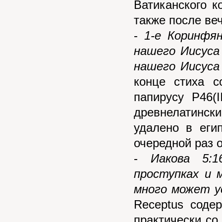
Ватиканского к
также после ве
-
1-е Коринфян
нашего Иисуса
нашего Иисуса
конце стиха с
папирусу P46(I
древнелатински
удалено в еги
очередной раз о
-
Иакова 5:
проступках и 
много может у
Receptus содер
практически со