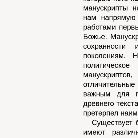
манускрипты н
нам напрямую 
работами первы
Божье. Мануск
сохранности
поколениям. 
политическое
манускриптов,
отличительны
важным для п
древнего текста
претерпел наим
Существует бо
имеют различ