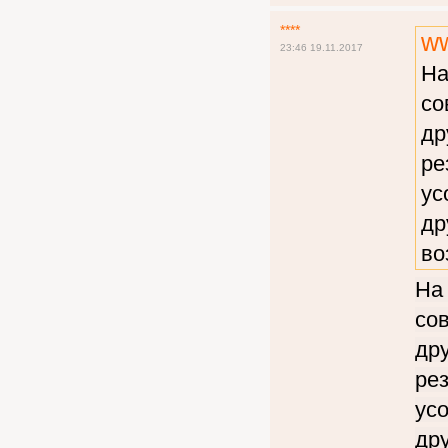
****
ww
23:46 19.11.2017
На
со
др
ре
ус
др
во
На 
со
др
рез
ус
дру