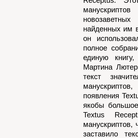
Receptus. Эт
манускриптов
новозаветных
найденных им в
он использов
полное собран
единую книгу
Мартина Лютер
текст значит
манускриптов
появления Text
якобы большое
Textus Rece
манускриптов, 
заставило тек