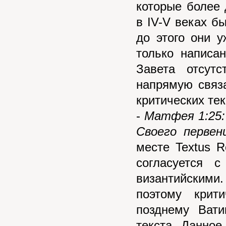
которые более 
в IV-V веках б
до этого они 
только написа
Завета отсутс
напрямую связа
критических тек
-
Матфея 1:25: 
Своего первен
месте Textus R
согласуется 
византийскими.
поэтому крит
позднему Вати
текста. Данно