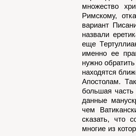
множество хр
Римскому, отк
вариант Писан
назвали ерети
еще Тертуллиа
именно ее пра
нужно обратить
находятся ближ
Апостолам. Та
большая часть
данные мануск
чем Ватиканск
сказать, что 
многие из кото