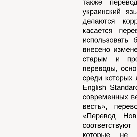
также перево
украинский яз
делаются кор
касается пере
использовать 
внесено измен
старым и про
переводы, осно
среди которых 
English Standa
современных ве
весть», пере
«Перевод Нов
соответствую
которые не 