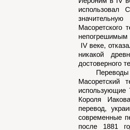
Иероним в IV в
использовал С
значительную
Масоретского т
непогрешимым 
IV веке, отказ
никакой древ
достоверного т
Переводы Би
Масоретский т
использующие T
Короля Иаков
перевод, укра
современные п
после 1881 го