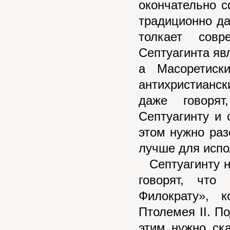
окончательно с
традиционно дат
толкает совр
Септуагинта яв
а Масоретиск
антихристианс
даже говорят
Септуагинту и 
этом нужно раз
лучше для испо
Септуагинту н
говорят, что
Филократу», 
Птолемея II. П
этим нужно ска