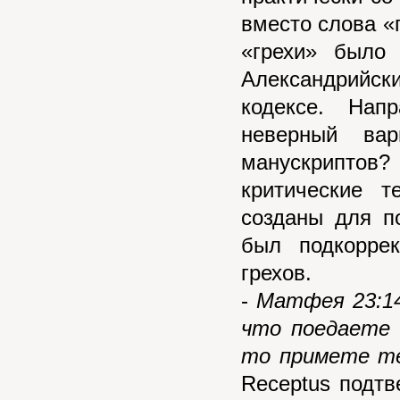
вместо слова «
«грехи» было
Александрийск
кодексе. Нап
неверный вар
манускриптов
критические т
созданы для п
был подкорре
грехов.
-
Матфея 23:14
что поедаете 
то примете т
Receptus подтв