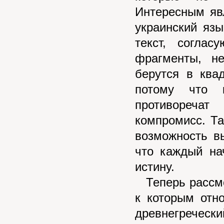
Интересным яв
украинский язы
текст, согла
фрагменты, н
берутся в ква
потому что к
противореча
компромисс. Та
возможность вы
что каждый на
истину.
Теперь рассмот
к которым отн
древнегречески