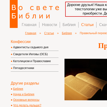
Дорогие друзья! Наша к
текстологии уже в
приобрести. 
Главная
Новости
Библия
Статьи
Ска
Главная
»
Статьи
»
Библия
»
Правильный перев
Конфессии
Пр
Адвентисты седьмого дня
Свидетели Иеговы (ОСБ)
Католицизм и Православие
Пятидесятники
Другие разделы
Библия
Наука и Библия
Основные вопросы
Что делать дальше?