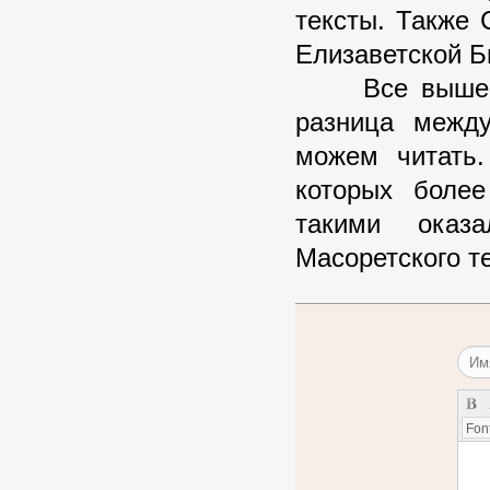
тексты. Также 
Елизаветской Б
Все вышес
разница межд
можем читать.
которых боле
такими оказ
Масоретского те
Font