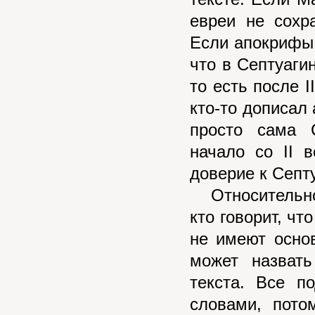
евреи не сохр
Если апокрифы 
что в Септуаги
то есть после I
кто-то дописал 
просто сама 
начало со II 
доверие к Септ
Относительно 
кто говорит, чт
не имеют основ
может назвать
текста. Все п
словами, пото