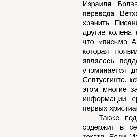
Израиля. Боле
перевода Ветх
хранить Писан
другие колена 
что «письмо А
которая появи
являлась подд
упоминается д
Септуагинта, к
этом многие з
информации с
первых христиа
Также подозр
содержит в с
тексте. Если М