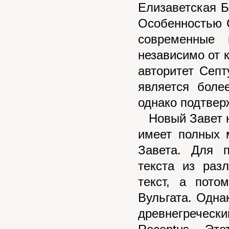
Елизаветская Б
Особенностью С
современные 
независимо от к
авторитет Септ
является боле
однако подтвер
Новый Завет не
имеет полных 
Завета. Для 
текста из раз
текст, а пото
Вульгата. Одна
древнегреческ