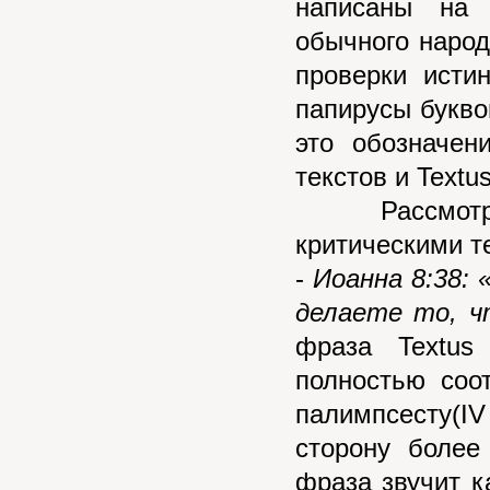
написаны на 
обычного народ
проверки исти
папирусы букво
это обозначен
текстов и Textu
Рассмотрим
критическими т
-
Иоанна 8:38: 
делаете то, ч
фраза Textus
полностью соот
палимпсесту(I
сторону более
фраза звучит к