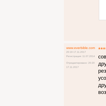
www.everbible.com
***
20:19 17.11.2017
со
Регистрация: 11.07.2014
др
Отредактировано: 20:20
17.11.2017
рез
ус
дру
воз