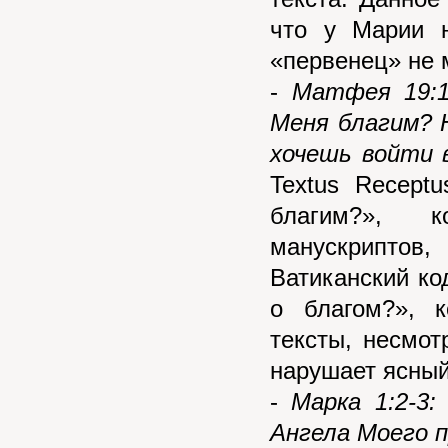
что у Марии 
«первенец» не м
-
Матфея 19:1
Меня благим? Н
хочешь войти 
Textus Recept
благим?», к
манускриптов,
Ватиканский к
о благом?», к
тексты, несмот
нарушает ясный
-
Марка 1:2-3:
Ангела Моего 