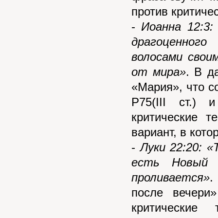
против критичес
-
Иоанна 12:3:
драгоценного
волосами свои
от мира»
. В д
«Мария», что сог
P75(III ст.)
критические т
вариант, в кото
-
Луки 22:20: «
есть Новый 
проливается»
.
после вечери»
критические