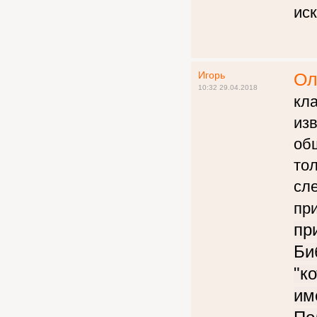
иск
Игорь
Ол
10:32 29.04.2018
кл
из
об
то
сле
пр
пр
Би
"
к
им