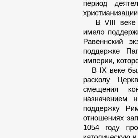
период деяте
христианизации
В VIII веке б
имело поддерж
Равеннский эк
поддержке Па
империи, котор
В IX веке был
расколу Церк
смещения кон
назначением 
поддержку Ри
отношениях зап
1054 году пр
католическую и