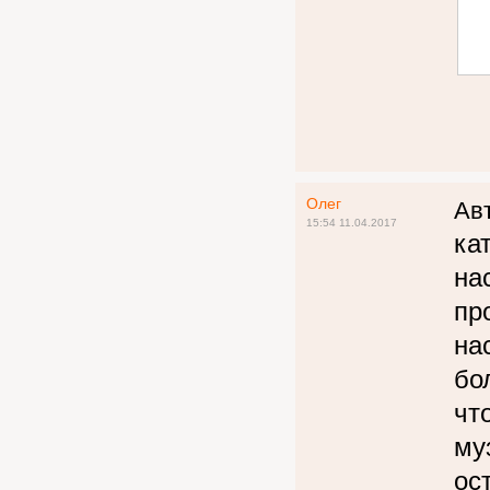
Олег
Авт
15:54 11.04.2017
ка
на
пр
на
бо
чт
му
ос