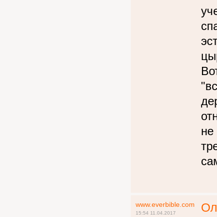
уч
сп
эс
цы
Во
"в
де
от
не
тр
са
www.everbible.com
Ол
15:54 11.04.2017