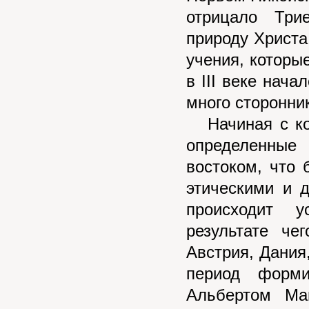
отрицало Три
природу Христа
учения, которые
в III веке нач
много сторонни
Начиная с кон
определенные
востоком, что
этическими и 
происходит у
результате че
Австрия, Дания
период форми
Альбертом Ма