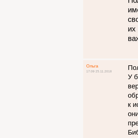
По
им
св
их
ва
Ольга
Пол
17:09 25.11.2018
У 
ве
об
к и
он
пр
Би