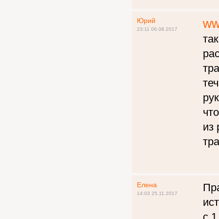
Юрий
ww
23:11 06.08.2017
та
рас
тр
теч
ру
что
из 
тр
Елена
Пр
14:03 25.11.2017
ист
с 1