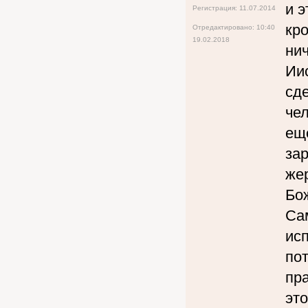
и э
Регистрация: 11.07.2014
кро
Отредактировано: 10:40
19.02.2018
нич
Иис
сде
чел
еще
за
же
Бо
Сам
ис
по
пра
это