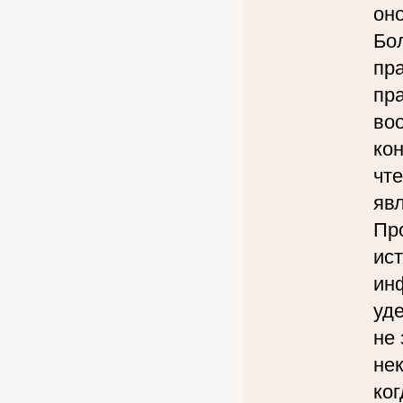
оно
Бо
пр
пр
воо
кон
чт
яв
Пр
ист
ин
уд
не 
не
ко