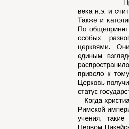
Пра
века н.э. и счи
Также и католи
По общепринято
особых разн
церквями. Он
единым взгляд
распространило
привело к тому
Церковь получи
статус государс
Когда христиа
Римской импери
учения, такие
Первом Никейск