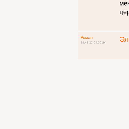
ме
цер
Роман
Эл
18:41 22.03.2019