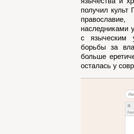
язычества и хр
получил культ 
православие
наследниками 
с языческим 
борьбы за вл
больше еретиче
осталась у сов
Font