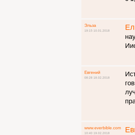
Эльза
Ел
19:15 10.01.2018
нау
Иис
Евгений
Ист
08:28 18.02.2018
гов
луч
пр
www.everbible.com
Ев
10:40 19.02.2018