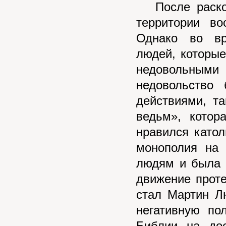
После раскол
территории во
Однако во вр
людей, которы
недовольным
недовольство
действиями, т
ведьм», котор
нравился като
монополия на 
людям и была 
движение проте
стал Мартин Л
негативную по