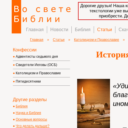
Дорогие друзья! Наша к
текстологии уже в
приобрести. 
Главная
Новости
Библия
Статьи
Ска
Главная
»
Статьи
»
Католицизм и Православие
»
Конфессии
Истори
Адвентисты седьмого дня
Свидетели Иеговы (ОСБ)
Католицизм и Православие
Пятидесятники
«Уд
бла
Другие разделы
ином
Библия
Наука и Библия
Основные вопросы
Что делать дальше?