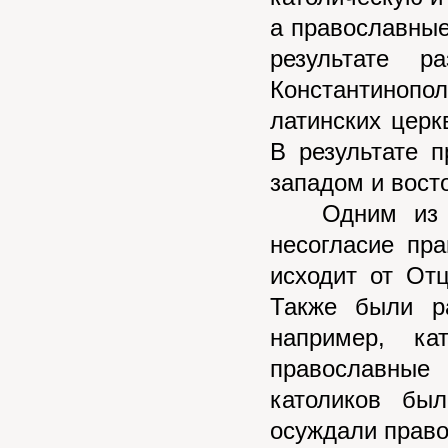
а православные
результате р
Константиноп
латинских церк
В результате 
западом и вост
Одним из осн
несогласие пр
исходит от От
Также были ра
например, ка
православные
католиков бы
осуждали прав