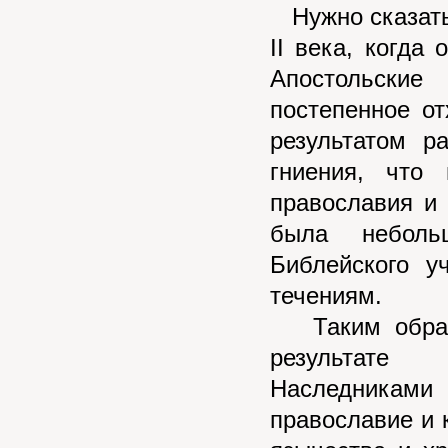
Нужно сказать,
II века, когда
Апостольские
постепенное от
результатом р
гниения, что
православия и 
была неболь
Библейского у
течениям.
Таким образо
результате 
Наследниками
православие и 