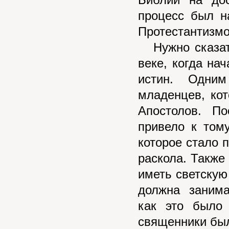
Библии на до
процесс был н
Протестантизм
Нужно сказать
веке, когда на
истин. Одни
младенцев, кот
Апостолов. По
привело к том
которое стало п
раскола. Также
иметь светскую 
должна занима
как это было
священники бы