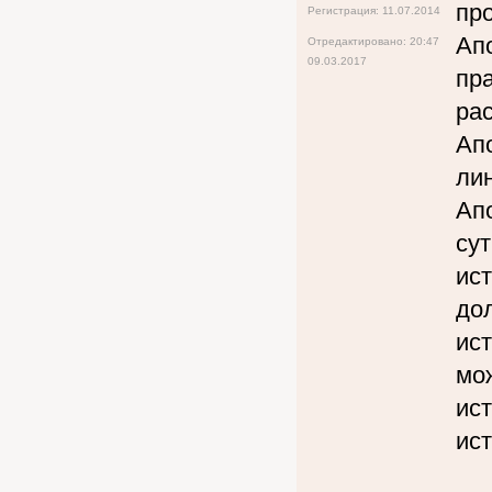
пр
Регистрация: 11.07.2014
Апо
Отредактировано: 20:47
09.03.2017
пр
ра
Ап
ли
Ап
сут
ист
до
ис
мож
ис
ис