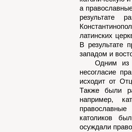
а православные
результате р
Константиноп
латинских церк
В результате 
западом и вост
Одним из осн
несогласие пр
исходит от От
Также были ра
например, ка
православные
католиков бы
осуждали прав