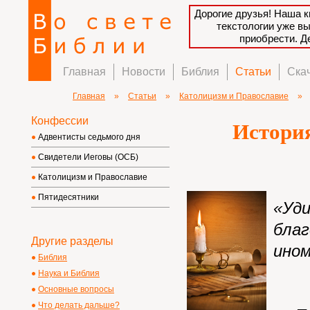
Дорогие друзья! Наша к
текстологии уже в
приобрести. 
Главная
Новости
Библия
Статьи
Ска
Главная
»
Статьи
»
Католицизм и Православие
»
Конфессии
Истори
Адвентисты седьмого дня
Свидетели Иеговы (ОСБ)
Католицизм и Православие
Пятидесятники
«Уд
бла
Другие разделы
ином
Библия
Наука и Библия
Основные вопросы
Что делать дальше?