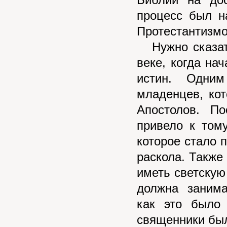
Библии на до
процесс был н
Протестантизм
Нужно сказать
веке, когда на
истин. Одни
младенцев, кот
Апостолов. По
привело к том
которое стало п
раскола. Также
иметь светскую 
должна занима
как это было
священники бы