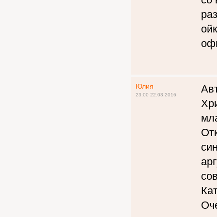
ра
ойк
оф
Юлия
Авт
23:00 22.03.2016
Хри
мл
Отк
си
ар
сов
Ка
Оч