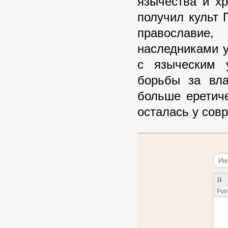
язычества и хр
получил культ 
православие
наследниками 
с языческим 
борьбы за вл
больше еретиче
осталась у сов
Font