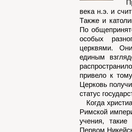
Пра
века н.э. и счи
Также и католи
По общепринято
особых разн
церквями. Он
единым взгляд
распространило
привело к тому
Церковь получи
статус государс
Когда христиа
Римской импери
учения, такие
Первом Никейск