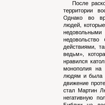
После раскол
территории во
Однако во вр
людей, которы
недовольным
недовольство
действиями, т
ведьм», котор
нравился като
монополия на 
людям и была 
движение проте
стал Мартин Л
негативную по