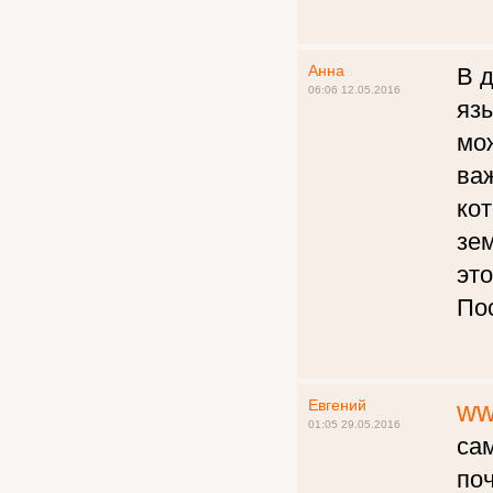
Анна
В д
06:06 12.05.2016
яз
мо
важ
ко
зем
эт
По
Евгений
ww
01:05 29.05.2016
са
по