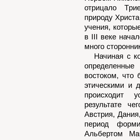
отрицало Три
природу Христа
учения, которые
в III веке нач
много сторонни
Начиная с кон
определенные
востоком, что
этическими и 
происходит у
результате че
Австрия, Дания
период форми
Альбертом Ма