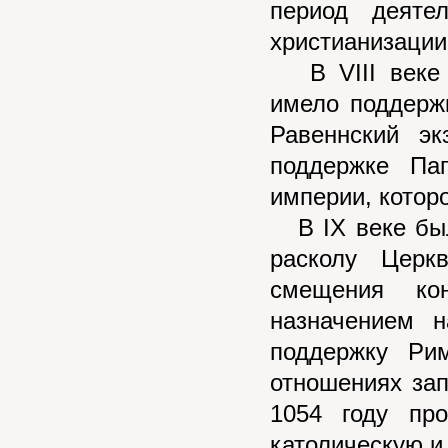
период деяте
христианизации
В VIII веке б
имело поддерж
Равеннский эк
поддержке Па
империи, котор
В IX веке был
расколу Церк
смещения кон
назначением 
поддержку Ри
отношениях зап
1054 году пр
католическую и