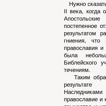
Нужно сказать,
II века, когда
Апостольские
постепенное от
результатом р
гниения, что
православия и 
была неболь
Библейского у
течениям.
Таким образо
результате 
Наследниками
православие и 