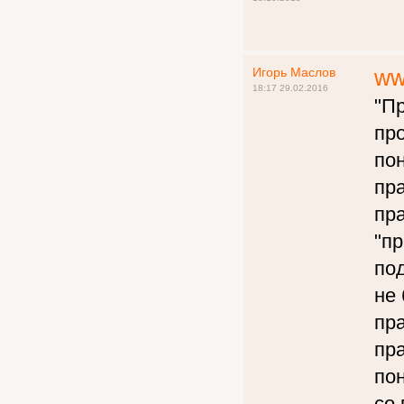
Игорь Маслов
ww
18:17 29.02.2016
"П
пр
по
пр
пр
"п
под
не 
пр
пр
пон
со 