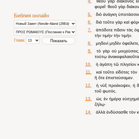
4.
θεοῦ γὰρ διάκονός ἐσ
φορεῖ· θεοῦ γὰρ διάκον
5.
διὸ ἀνάγκη ὑποτάσσεσθ
Библия онлайн
6.
διὰ τοῦτο γὰρ καὶ φόρο
7.
ἀπόδοτε πᾶσιν τὰς ὀφε
τὴν τιμὴν τὴν τιμήν.
Глава:
8.
μηδενὶ μηδὲν ὀφείλετε
9.
τὸ γὰρ οὐ μοιχεύσεις,
τούτῳ ἀνακεφαλαιοῦται
10.
ἡ ἀγάπη τῶ πλησίον κ
11.
καὶ τοῦτο εἰδότες τὸν
ἢ ὅτε ἐπιστεύσαμεν.
12.
ἡ νὺξ προέκοψεν, ἡ δ
τοῦ φωτός.
13.
ὡς ἐν ἡμέρᾳ εὐσχημόνω
ζήλῳ·
14.
ἀλλὰ ἐνδύσασθε τὸν κύ