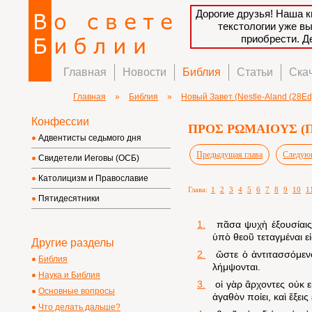
Дорогие друзья! Наша к
текстологии уже в
приобрести. 
Главная
Новости
Библия
Статьи
Ска
Главная
»
Библия
»
Новый Завет (Nestle-Aland (28Ed)
Конфессии
ΠΡΟΣ ΡΩΜΑΙΟΥΣ (Пос
Адвентисты седьмого дня
Предыдущая глава
Следующ
Свидетели Иеговы (ОСБ)
Католицизм и Православие
Глава:
1
2
3
4
5
6
7
8
9
10
1
Пятидесятники
1.
πᾶσα ψυχὴ ἐξουσίαις 
ὑπὸ θεοῦ τεταγμέναι εἰ
Другие разделы
2.
ὥστε ὁ ἀντιτασσόμενο
Библия
λήμψονται.
Наука и Библия
3.
οἱ γὰρ ἄρχοντες οὐκ ε
Основные вопросы
ἀγαθὸν ποίει, καὶ ἕξεις
Что делать дальше?