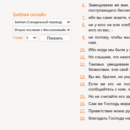
6.
Завещеваем же вам, 
поступающего бесчин
Библия онлайн
7.
ибо вы сами знаете, 
8.
ни у кого не ели хл
кого из вас, -
9.
не потому, чтобы мы
Глава:
нам.
10.
Ибо когда мы были у в
11.
Но слышим, что некот
12.
Таковых увещеваем
безмолвии, ели свой 
13.
Вы же, братия, не ун
14.
Если же кто не по
сообщайтесь с ним, ч
15.
Но не считайте его за
16.
Сам же Господь мира 
17.
Приветствие моею рук
18.
благодать Господа н