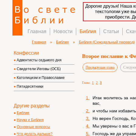
Дорогие друзья! Наша к
текстологии уже в
приобрести. 
Главная
Новости
Библия
Статьи
Ска
Главная
»
Библия
»
Библия (Синодальный перевод)
Конфессии
Второе послание к Ф
Адвентисты седьмого дня
Предыдущая глава
Следующ
Свидетели Иеговы (ОСБ)
Католицизм и Православие
Глава:
1
2
3
Пятидесятники
1.
Итак молитесь за на
вас,
Другие разделы
2.
и чтобы нам избавить
Библия
3.
Но верен Господь, Ко
Наука и Библия
4.
Мы уверены о вас в Г
Основные вопросы
5.
Господь же да управ
Что делать дальше?