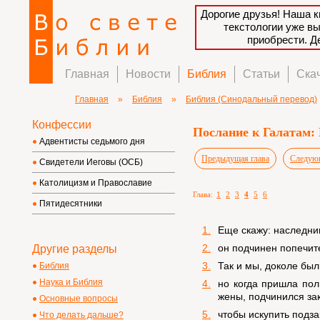
Дорогие друзья! Наша к
текстологии уже в
приобрести. 
Главная
Новости
Библия
Статьи
Ска
Главная
»
Библия
»
Библия (Синодальный перевод)
Конфессии
Послание к Галатам: 
Адвентисты седьмого дня
Предыдущая глава
Следующ
Свидетели Иеговы (ОСБ)
Католицизм и Православие
Глава:
1
2
3
4
5
6
Пятидесятники
1.
Еще скажу: наследник
2.
он подчинен попечит
Другие разделы
3.
Так и мы, доколе бы
Библия
Наука и Библия
4.
но когда пришла пол
жены, подчинился зак
Основные вопросы
5.
чтобы искупить подз
Что делать дальше?