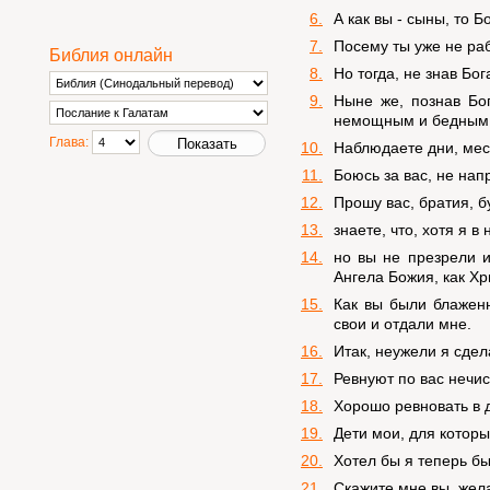
6.
А как вы - сыны, то 
7.
Посему ты уже не раб
Библия онлайн
8.
Но тогда, не знав Бо
9.
Ныне же, познав Бог
немощным и бедным 
Глава:
10.
Наблюдаете дни, мес
11.
Боюсь за вас, не нап
12.
Прошу вас, братия, бу
13.
знаете, что, хотя я 
14.
но вы не презрели и
Ангела Божия, как Хр
15.
Как вы были блаженн
свои и отдали мне.
16.
Итак, неужели я сдел
17.
Ревнуют по вас нечис
18.
Хорошо ревновать в д
19.
Дети мои, для которы
20.
Хотел бы я теперь бы
21.
Скажите мне вы, жел