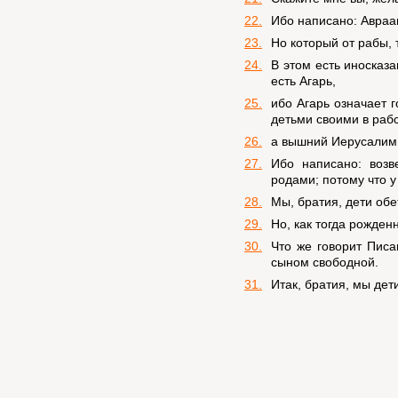
22.
Ибо написано: Авраам
23.
Но который от рабы, 
24.
В этом есть иносказ
есть Агарь,
25.
ибо Агарь означает 
детьми своими в рабс
26.
а вышний Иерусалим 
27.
Ибо написано: возв
родами; потому что 
28.
Мы, братия, дети обе
29.
Но, как тогда рожден
30.
Что же говорит Писа
сыном свободной.
31.
Итак, братия, мы дет