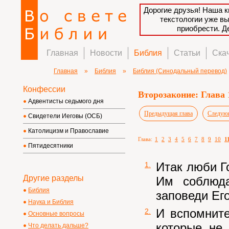
Дорогие друзья! Наша к
текстологии уже в
приобрести. 
Главная
Новости
Библия
Статьи
Ска
Главная
»
Библия
»
Библия (Синодальный перевод)
Конфессии
Второзаконие: Глава 
Адвентисты седьмого дня
Предыдущая глава
Следующ
Свидетели Иеговы (ОСБ)
Католицизм и Православие
Глава:
1
2
3
4
5
6
7
8
9
10
1
Пятидесятники
Итак люби Го
1.
Другие разделы
Им соблюда
Библия
заповеди Его
Наука и Библия
И вспомните
2.
Основные вопросы
которые не
Что делать дальше?