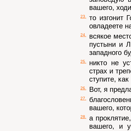
вашего, ход
то изгонит 
23.
овладеете н
всякое место
24.
пустыни и Л
западного б
никто не ус
25.
страх и тре
ступите, как
Вот, я предл
26.
благословен
27.
вашего, кот
а проклятие
28.
вашего, и 