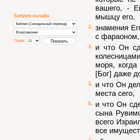
вашего, - Е
мышцу его,
Библия онлайн
знамения Ег
3.
с фараоном,
Глава:
и что Он сд
4.
колесницами
моря, когда
[Бог] даже д
и что Он де
5.
места сего,
и что Он сд
6.
сына Рувимо
всего Израил
все имуществ
7.