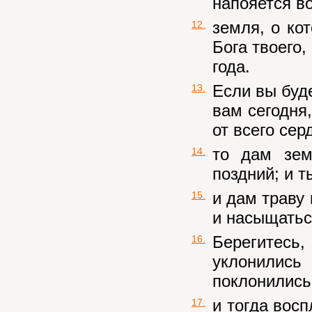
напояется во
земля, о кот
12.
Бога твоего,
года.
Если вы буд
13.
вам сегодня
от всего сер
то дам зем
14.
поздний; и т
и дам траву 
15.
и насыщатьс
Берегитесь,
16.
уклонилис
поклонились
и тогда восп
17.