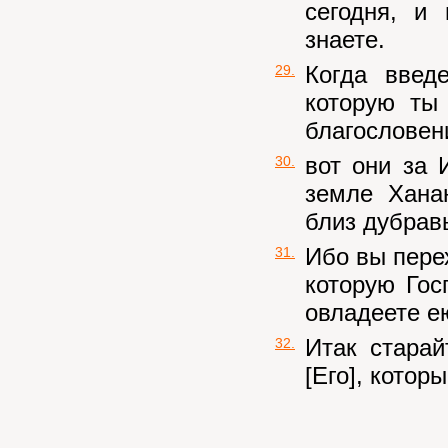
сегодня, и
знаете.
Когда введ
29.
которую ты
благословени
вот они за 
30.
земле Хана
близ дубрав
Ибо вы пере
31.
которую Гос
овладеете ею
Итак старай
32.
[Его], котор