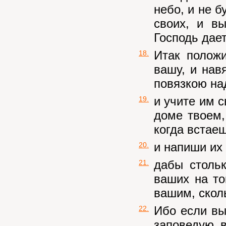
небо, и не б
своих, и в
Господь дает
Итак полож
18.
вашу, и нав
повязкою на
и учите им с
19.
доме твоем,
когда встае
и напиши их 
20.
дабы столь
21.
ваших на то
вашим, скол
Ибо если вы
22.
заповедую в