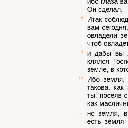
ибо глаза в
Он сделал.
Итак соблюд
8.
вам сегодня
овладели зе
чтоб овладе
и дабы вы 
9.
клялся Гос
земле, в кот
Ибо земля,
10.
такова, как
ты, посеяв с
как масличн
но земля, в
11.
есть земля 