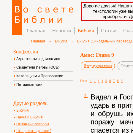
Дорогие друзья! Наша к
текстологии уже в
приобрести. 
Главная
Новости
Библия
Статьи
Ска
Главная
»
Библия
»
Библия (Синодальный перевод)
Конфессии
Амос: Глава 9
Адвентисты седьмого дня
Предыдущая глава
Следующ
Свидетели Иеговы (ОСБ)
Католицизм и Православие
Глава:
1
2
3
4
5
6
7
8
9
Пятидесятники
Видел я Гос
1.
Другие разделы
ударь в прит
Библия
и обрушь их
Наука и Библия
поражу меч
Основные вопросы
спасется из 
Что делать дальше?