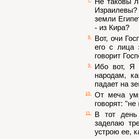
Не таковы л
Израилевы? 
земли Египе
- из Кира?
Вот, очи Гос
8.
его с лица
говорит Госп
Ибо вот, Я
9.
народам, к
падает на з
От меча ум
10.
говорят: "не
В тот день
11.
заделаю тр
устрою ее, к