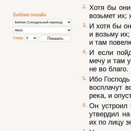
Хотя бы они
2.
возьмет их; 
Библия онлайн
И хотя бы о
3.
и возьму их;
Глава:
и там повел
И если пойд
4.
мечу и там у
не во благо.
Ибо Господь 
5.
восплачут в
река, и опус
Он устроил 
6.
утвердил на
их по лицу з
7.