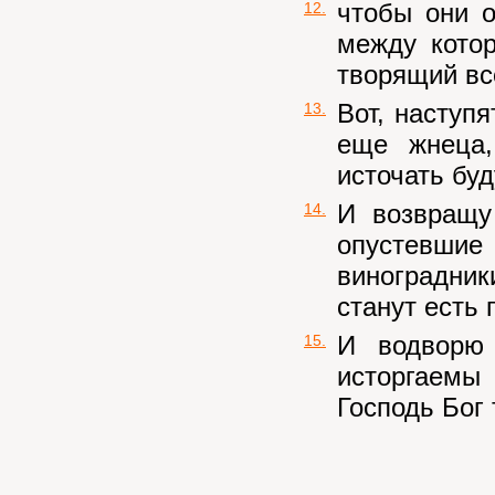
чтобы они 
12.
между котор
творящий вс
Вот, наступя
13.
еще жнеца,
источать буд
И возвращу
14.
опустевши
виноградник
станут есть 
И водворю
15.
исторгаемы 
Господь Бог 