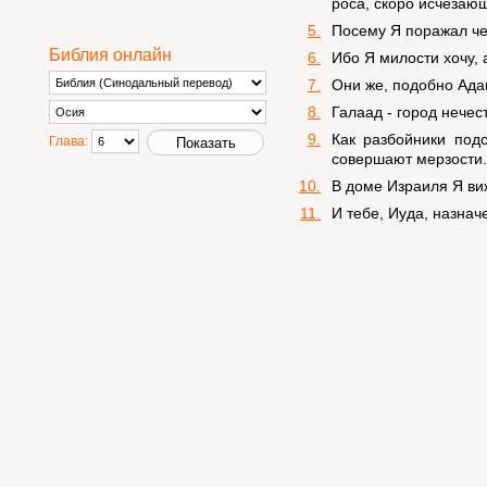
роса, скоро исчезаю
5.
Посему Я поражал чер
Библия онлайн
6.
Ибо Я милости хочу, 
7.
Они же, подобно Ада
8.
Галаад - город нечес
9.
Как разбойники под
Глава:
совершают мерзости.
10.
В доме Израиля Я ви
11.
И тебе, Иуда, назнач