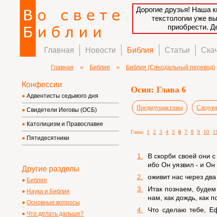
Дорогие друзья! Наша к
текстологии уже в
приобрести. 
Главная
Новости
Библия
Статьи
Ска
Главная
»
Библия
»
Библия (Синодальный перевод)
Конфессии
Осия: Глава 6
Адвентисты седьмого дня
Предыдущая глава
Следующ
Свидетели Иеговы (ОСБ)
Католицизм и Православие
Глава:
1
2
3
4
5
6
7
8
9
10
1
Пятидесятники
1.
В скорби своей они с
ибо Он уязвил - и Он
Другие разделы
2.
оживит нас через два
Библия
3.
Итак познаем, будем 
Наука и Библия
нам, как дождь, как 
Основные вопросы
4.
Что сделаю тебе, Еф
Что делать дальше?