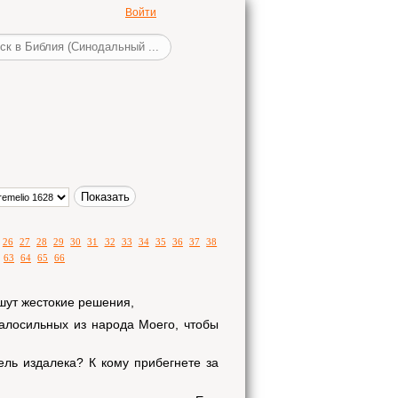
Войти
26
27
28
29
30
31
32
33
34
35
36
37
38
63
64
65
66
шут жестокие решения,
малосильных из народа Моего, чтобы
ель издалека? К кому прибегнете за