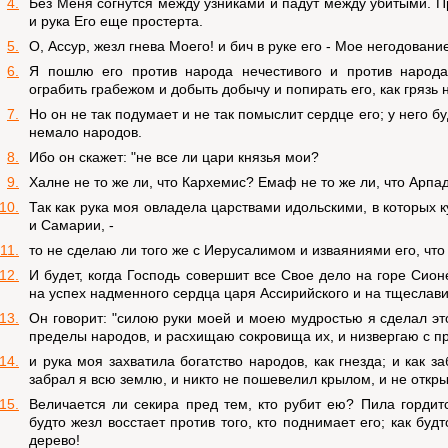
4.
Без Меня согнутся между узниками и падут между убитыми. Пр
и рука Его еще простерта.
5.
О, Ассур, жезл гнева Моего! и бич в руке его - Мое негодовани
6.
Я пошлю его против народа нечестивого и против народ
ограбить грабежом и добыть добычу и попирать его, как грязь 
7.
Но он не так подумает и не так помыслит сердце его; у него бу
немало народов.
8.
Ибо он скажет: "не все ли цари князья мои?
9.
Халне не то же ли, что Кархемис? Емаф не то же ли, что Арпа
10.
Так как рука моя овладела царствами идольскими, в которых
и Самарии, -
11.
то не сделаю ли того же с Иерусалимом и изваяниями его, чт
12.
И будет, когда Господь совершит все Свое дело на горе Сио
на успех надменного сердца царя Ассирийского и на тщеслави
13.
Он говорит: "силою руки моей и моею мудростью я сделал эт
пределы народов, и расхищаю сокровища их, и низвергаю с пр
14.
и рука моя захватила богатство народов, как гнезда; и как з
забрал я всю землю, и никто не пошевелил крылом, и не открыл
15.
Величается ли секира пред тем, кто рубит ею? Пила гордитс
будто жезл восстает против того, кто поднимает его; как буд
дерево!