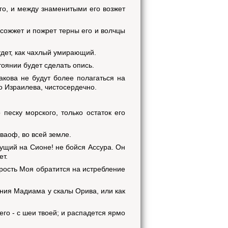
его, и между знаменитыми его возжет
 сожжет и пожрет терны его и волчцы
будет, как чахлый умирающий.
тоянии будет сделать опись.
акова не будут более полагаться на
го Израилева, чистосердечно.
 песку морского, только остаток его
ваоф, во всей земле.
вущий на Сионе! не бойся Ассура. Он
ет.
ярость Моя обратится на истребление
ения Мадиама у скалы Орива, или как
его - с шеи твоей; и распадется ярмо