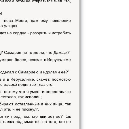
и всем этом не отвратится гнев Его,
е!
а гнева Моего, дам ему повеление
на улицах.
дет на сердце - разорить и истребить
д? Самария не то же ли, что Дамаск?
 кумиров более, нежели в Иерусалиме
о сделал с Самариею и идолами ее?"
не и в Иерусалиме, скажет: посмотрю
е высоко поднятых глаз его.
о, потому что я умен: и переставляю
естолов, как исполин;
абирают оставленные в них яйца, так
 рта, и не пискнул".
я ли пред тем, кто двигает ее? Как
то палка поднимается на того, кто не