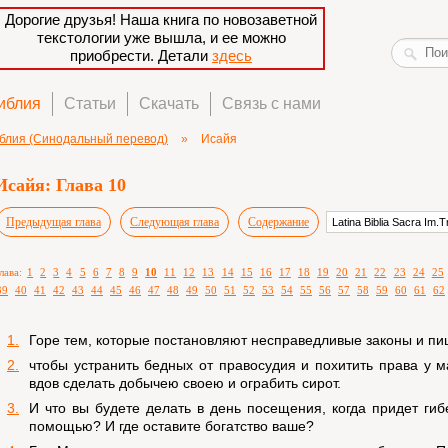
Дорогие друзья! Наша книга по новозаветной
текстологии уже вышла, и ее можно
приобрести. Детали
здесь
иблия
Статьи
Скачать
Связь с нами
блия (Синодальный перевод)
»
Исайя
Исайя: Глава 10
Предыдущая глава
Следующая глава
Содержание
лава:
1
2
3
4
5
6
7
8
9
10
11
12
13
14
15
16
17
18
19
20
21
22
23
24
25
39
40
41
42
43
44
45
46
47
48
49
50
51
52
53
54
55
56
57
58
59
60
61
62
1.
Горе тем, которые постановляют несправедливые законы и пи
2.
чтобы устранить бедных от правосудия и похитить права у 
вдов сделать добычею своею и ограбить сирот.
3.
И что вы будете делать в день посещения, когда придет гиб
помощью? И где оставите богатство ваше?