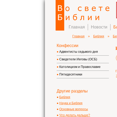
Главная
Новости
Б
Главная
»
Библия
»
Би
Конфессии
Адвентисты седьмого дня
Свидетели Иеговы (ОСБ)
Католицизм и Православие
Г
Пятидесятники
Другие разделы
Библия
Наука и Библия
Основные вопросы
Что делать дальше?