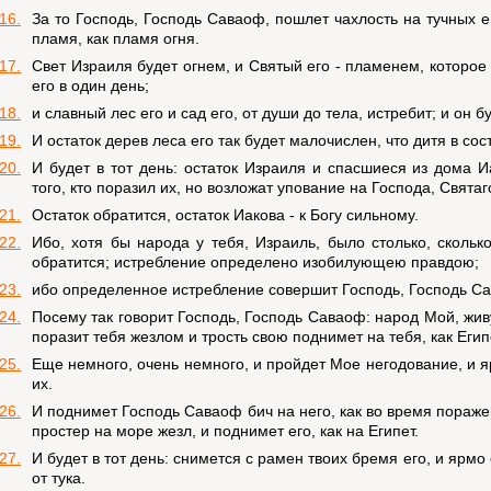
16.
За то Господь, Господь Саваоф, пошлет чахлость на тучных 
пламя, как пламя огня.
17.
Свет Израиля будет огнем, и Святый его - пламенем, которое
его в один день;
18.
и славный лес его и сад его, от души до тела, истребит; и он 
19.
И остаток дерев леса его так будет малочислен, что дитя в сос
20.
И будет в тот день: остаток Израиля и спасшиеся из дома И
того, кто поразил их, но возложат упование на Господа, Свята
21.
Остаток обратится, остаток Иакова - к Богу сильному.
22.
Ибо, хотя бы народа у тебя, Израиль, было столько, сколько
обратится; истребление определено изобилующею правдою;
23.
ибо определенное истребление совершит Господь, Господь Са
24.
Посему так говорит Господь, Господь Саваоф: народ Мой, жи
поразит тебя жезлом и трость свою поднимет на тебя, как Егип
25.
Еще немного, очень немного, и пройдет Мое негодование, и 
их.
26.
И поднимет Господь Саваоф бич на него, как во время пораж
простер на море жезл, и поднимет его, как на Египет.
27.
И будет в тот день: снимется с рамен твоих бремя его, и ярмо 
от тука.