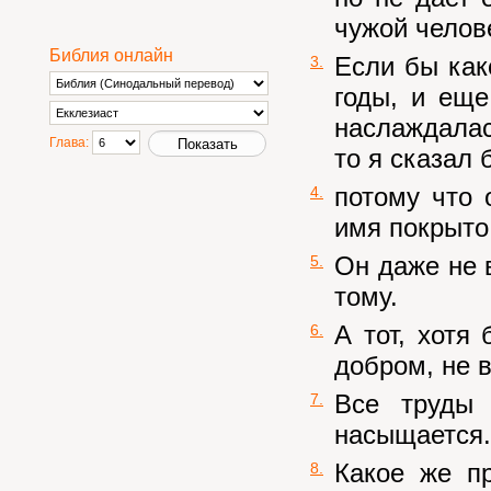
чужой челове
Библия онлайн
Если бы как
3.
годы, и еще
наслаждалас
Глава:
то я сказал 
потому что 
4.
имя покрыто
Он даже не 
5.
тому.
А тот, хотя
6.
добром, не в
Все труды 
7.
насыщается.
Какое же п
8.