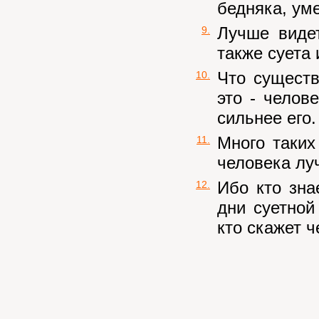
бедняка, ум
Лучше виде
9.
также суета 
Что существ
10.
это - челов
сильнее его.
Много таких
11.
человека лу
Ибо кто зна
12.
дни суетной
кто скажет ч