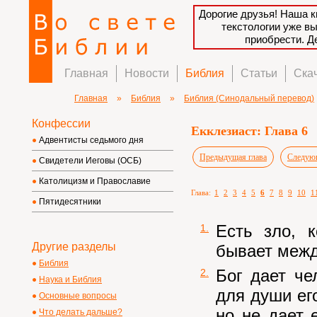
Дорогие друзья! Наша к
текстологии уже в
приобрести. 
Главная
Новости
Библия
Статьи
Ска
Главная
»
Библия
»
Библия (Синодальный перевод)
Конфессии
Екклезиаст: Глава 6
Адвентисты седьмого дня
Предыдущая глава
Следующ
Свидетели Иеговы (ОСБ)
Католицизм и Православие
Глава:
1
2
3
4
5
6
7
8
9
10
1
Пятидесятники
Есть зло, 
1.
Другие разделы
бывает меж
Библия
Бог дает че
2.
Наука и Библия
для души его
Основные вопросы
но не дает 
Что делать дальше?