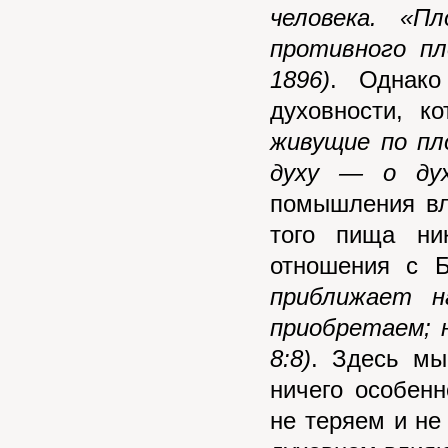
человека. «П
противного пл
1896)
. Однак
духовности, к
живущие по п
духу — о дух
помышления вл
того пища ни
отношения с 
приближает н
приобретаем; 
8:8)
. Здесь мы
ничего особенн
не теряем и н