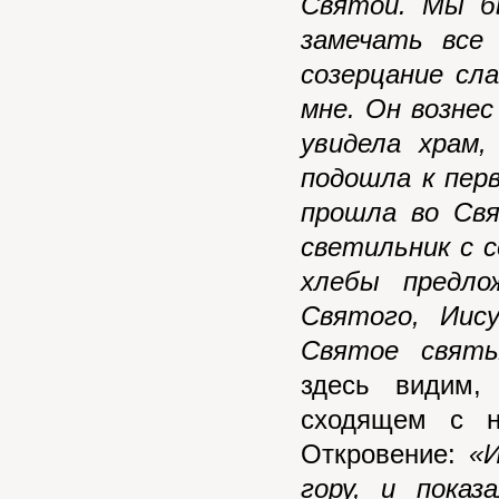
Святой. Мы б
замечать все
созерцание сл
мне. Он вознес
увидела храм,
подошла к перв
прошла во Свя
светильник с 
хлебы предло
Святого, Иис
Святое святых
здесь видим,
сходящем с н
Откровение:
«И
гору, и показ