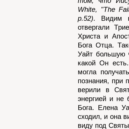
том, что Иис
White, "The Fai
p.52)
. Видим 
отвергали Три
Христа и Апос
Бога Отца. Та
Уайт большую 
какой Он есть
могла получат
познания, при 
верили в Свят
энергией и не
Бога. Елена У
сходил, и она в
виду под Святы