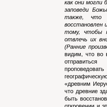
как они могли
заповеди Бож
также, что 
восстановлен 
тому, чтобы 
отвлечь их вн
(Ранние произв
видим, что во
отправитьс
проповедоват
географическ
«древним Иерус
что древние зд
быть восстанов
откровении и э