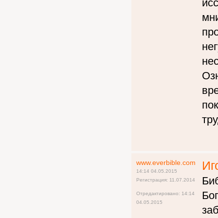
исс
мн
пр
не
нес
Оз
вр
по
тру
www.everbible.com
Иг
14:14 04.05.2015
Биб
Регистрация: 11.07.2014
Бог
Отредактировано: 14:14
04.05.2015
за