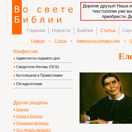
Дорогие друзья! Наша к
текстологии уже в
приобрести. 
Главная
Новости
Библия
Статьи
Ска
Главная
»
Статьи
»
Адвентисты седьмого дня
»
О
Конфессии
Еле
Адвентисты седьмого дня
Свидетели Иеговы (ОСБ)
Католицизм и Православие
Пятидесятники
Другие разделы
Библия
Наука и Библия
Основные вопросы
Что делать дальше?