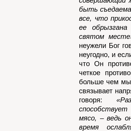
совершающий ж
быть съедаема 
все, что прико
ее обрызгана
святом месте»
неужели Бог го
неугодно, и есл
что Он проти
четкое против
больше чем мы 
связывает напр
говоря:
«Р
способствует 
мясо, – ведь 
время ослаб