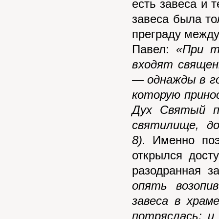
есть завеса и 
завеса была то
преграду между
Павел:
«При т
входят священ
— однажды в го
которую принос
Дух Святый п
святилище, до
8).
Именно поэт
открылся дост
разодранная з
опять возопи
завеса в храме
потряслась; и