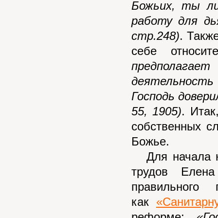
Божьих, ты л
работу для дь
стр.248)
. Такж
себе относи
предполага
деятельность 
Господь довери
55, 1905
)
. Итак
собственных с
Божье.
Для начала ну
трудов Елена
правильного 
как
«Санитарн
реформе:
«Г