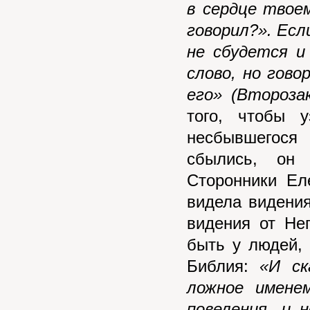
в сердце твоем
говорил?». Есл
не сбудется и
слово, но гово
его» (Второзак
того, чтобы у
несбывшегося
сбылись, он
Сторонники Ел
видела видения
видения от Не
быть у людей, 
Библия:
«И ск
ложное имене
повеления, и 