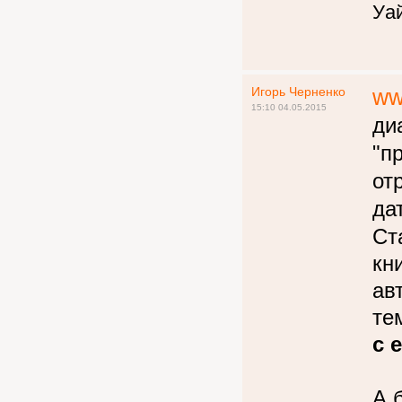
Уай
Игорь Черненко
ww
15:10 04.05.2015
ди
"п
от
да
Ст
кн
ав
те
с 
А 