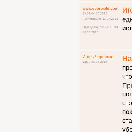
www.everbible.com
Иг
13:02 04.05.2015
ед
Регистрация: 11.07.2014
ист
Отредактировано: 13:03
04.05.2015
Игорь Черненко
На
13:32 04.05.2015
про
что
При
пот
сто
по
ста
убе