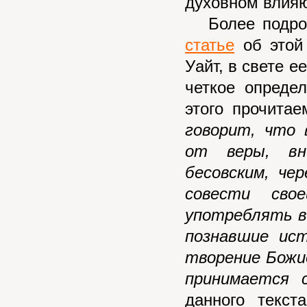
духовном влияю
Более подроб
статье
об этой
Уайт, в свете 
четкое опреде
этого прочита
говорит, что
от веры, вн
бесовским, че
совести сво
употреблять в
познавшие ист
творение Божи
принимается с
данного текст