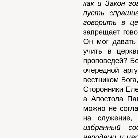
как и Закон г
пусть спраши
говорить в це
запрещает гово
Он мог давать 
учить в церкв
проповедей? Бо
очередной арг
вестником Бога,
Сторонники Елен
а Апостола Па
можно не согл
на служение
избранный с
народами и ца