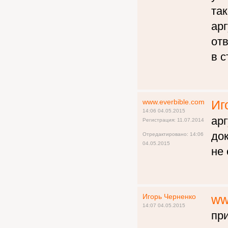
та
арг
отв
в с
www.everbible.com
Иг
14:06 04.05.2015
ар
Регистрация: 11.07.2014
док
Отредактировано: 14:06
04.05.2015
не 
Игорь Черненко
ww
14:07 04.05.2015
пр