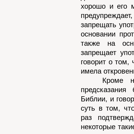
хорошо и его 
предупреждает
запрещать упот
основании про
также на осн
запрещает упо
говорит о том, 
имела откровени
Кроме небиб
предсказания
Библии, и гово
суть в том, чт
раз подтверж
некоторые такие