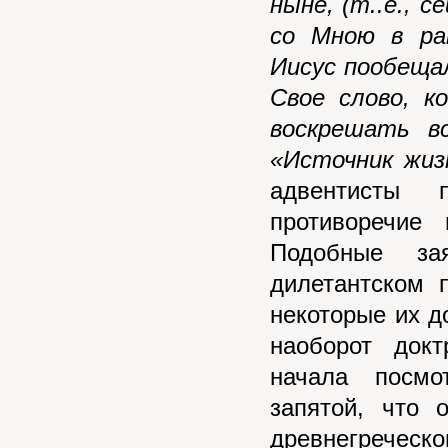
ныне, (т..е., с
со Мною в ра
Иисус пообеща
Свое слово, к
воскрешать в
«Источник жизн
адвентисты 
противоречие
Подобные зая
дилетантском 
некоторые их д
наоборот док
начала посмо
запятой, что 
древнегреческо