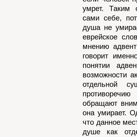
умрет. Таким 
сами себе, по
душа не умира
еврейское сло
мнению адвент
говорит именн
понятии адве
возможности а
отдельной с
противоречию
обращают внима
она умирает. О
что данное мест
душе как отд