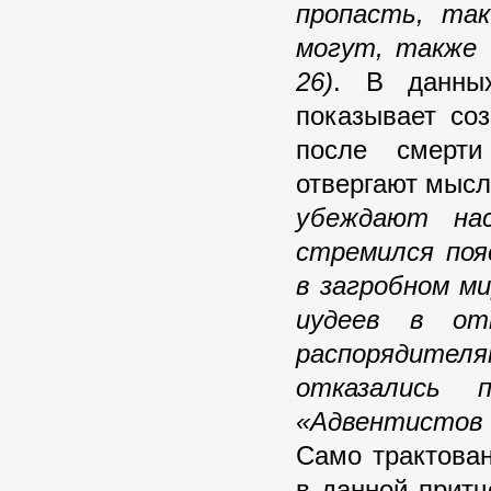
пропасть, та
могут, также 
26)
. В данны
показывает со
после смерти
отвергают мысл
убеждают на
стремился поя
в загробном м
иудеев в от
распорядителя
отказались 
«Адвентистов
Само трактован
в данной притч