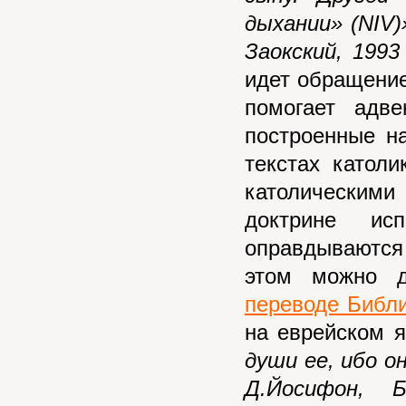
дыхании» (NIV
Заокский, 1993
идет обращение
помогает адве
построенные на
текстах католи
католическим
доктрине ис
оправдываются 
этом можно 
переводе Библ
на еврейском я
души ее, ибо о
Д.Йосифон, 