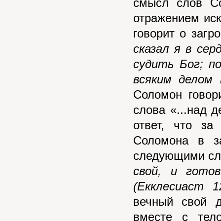
смысл слов Со
отражением иск
говорит о загр
сказал я в сер
судить Бог; п
всяким делом 
Соломон говор
слова «...над 
ответ, что за
Соломона в з
следующими с
свой, и гото
(Екклесиаст 12
вечный свой 
вместе с тел