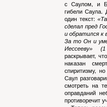
с Саулом, и 
гибели Саула.
один текст:
«Та
сделал пред Го
и обратился к 
За то Он и ум
Иессееву» (1
раскрывает, чт
наказан смер
спиритизму, но
Саул разговар
смотреть на те
оправданий не
противоречит у