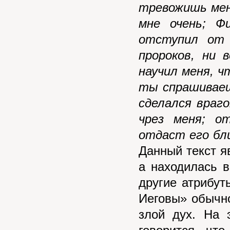
тревожишь мен
мне очень; Ф
отступил от 
пророков, ни
научил меня, ч
ты спрашиваеш
сделался враг
чрез меня; о
отдаст его бли
Данный текст я
а находилась в
другие атрибут
Иеговы» обычно
злой дух. На 