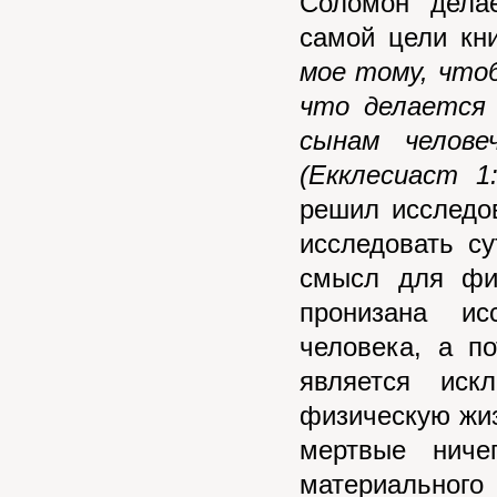
Соломон дела
самой цели кни
мое тому, что
что делается
сынам челове
(Екклесиаст 1:
решил исследов
исследовать с
смысл для физ
пронизана ис
человека, а п
является иск
физическую жиз
мертвые ниче
материального