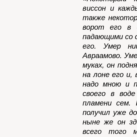
виссон и каж
также некотор
ворот его в 
падающими со с
его. Умер н
Авраамово. Умер
муках, он подн
на лоне его и,
надо мною и 
своего в вод
пламени сем. 
получил уже д
ныне же он з
всего того 