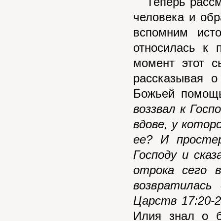
Теперь рассмо
человека и обр
вспомним ист
относилась к 
момент этот с
рассказывая о
Божьей помощь
воззвал к Госп
вдове, у котор
ее? И просте
Господу и ска
отрока сего 
возвратилась
Царств 17:20-2
Илия знал о 