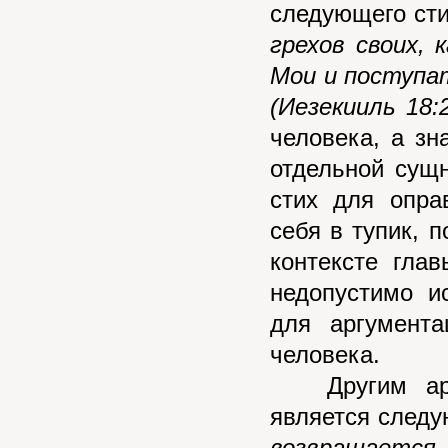
следующего ст
грехов своих,
Мои и поступат
(Иезекииль 18:
человека, а з
отдельной сущ
стих для опра
себя в тупик, 
контексте гла
недопустимо и
для аргумент
человека.
Другим аргу
является след