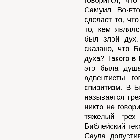
говорится, чт
Самуил. Во-вт
сделает то, что
то, кем являл
был злой дух,
сказано, что Б
духа? Такого в 
это была душ
адвентисты го
спиритизм. В Б
называется гре
никто не говор
тяжелый грех
Библейский тек
Саула, допусти