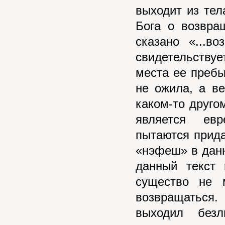
выходит из тел
Бога о возвра
сказано «...в
свидетельству
места ее пребы
не ожила, а ве
каком-то друго
является ев
пытаются прида
«нэфеш» в данн
данный текст 
существо не 
возвращаться.
выходил без