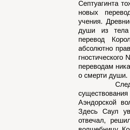
Септуагинта то
новых перево
учения. Древни
души из тела
перевод Коро
абсолютно прав
гностического 
переводам ника
о смерти души.
Следующим
существовани
Аэндорской во
Здесь Саул ув
отвечал, реши
волшебницу. Ко