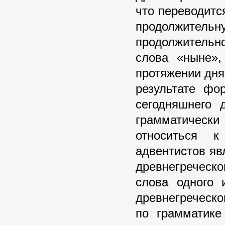
что переводитс
продолжите
продолжительно
слова «ныне»,
протяжении дня 
результате фо
сегодняшнего
грамматическ
относиться к
адвентистов яв
древнегреческ
слова одного 
древнегреческ
по грамматике