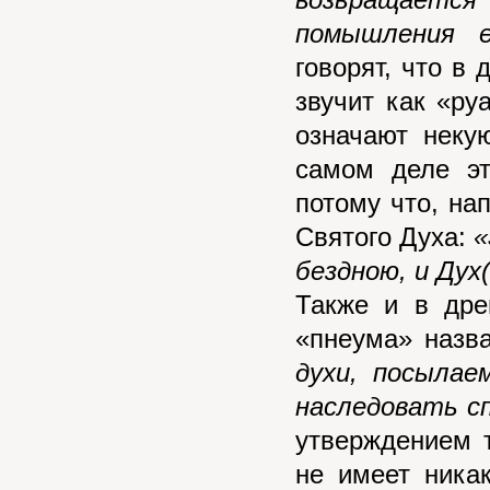
возвращается
помышления е
говорят, что в
звучит как «ру
означают неку
самом деле эт
потому что, на
Святого Духа:
«
бездною, и Дух
Также и в дре
«пнеума» назв
духи, посыла
наследовать сп
утверждением т
не имеет ника