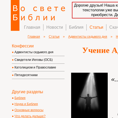
Дорогие друзья! Наша к
текстологии уже в
приобрести. 
Главная
Новости
Библия
Статьи
Ска
Главная
»
Статьи
»
Адвентисты седьмого дня
»
Н
Конфессии
Учение А
Адвентисты седьмого дня
Свидетели Иеговы (ОСБ)
Католицизм и Православие
Пятидесятники
«.
Другие разделы
Библия
Наука и Библия
Основные вопросы
До
Что делать дальше?