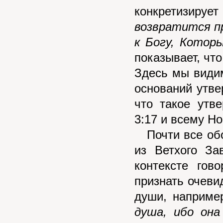
конкретизир
возвратится пр
к Богу, Которы
показывает, что
Здесь мы видим
оснований утве
что такое утв
3:17 и всему Но
Почти все обо
из Ветхого За
контексте гов
признать очеви
души, наприме
душа, ибо она