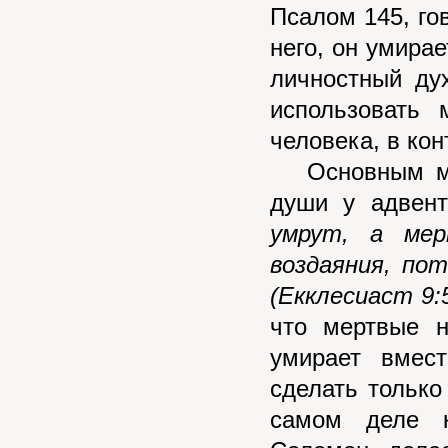
Псалом 145, гов
него, он умирае
личностный ду
использовать 
человека, в кон
Основным мес
души у адвент
умрут, а ме
воздаяния, по
(Екклесиаст 9:
что мертвые н
умирает вмес
сделать только
самом деле к