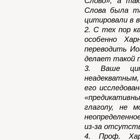
Слово»; а та
Слова была та
цитировали в в
2. С тех пор 
особенно Хар
переводить Ио
делает такой 
3. Ваше цит
неадекватным,
его исследова
«предикатив
глаголу, не 
неопределенно
из-за отсутст
4. Проф. Ха