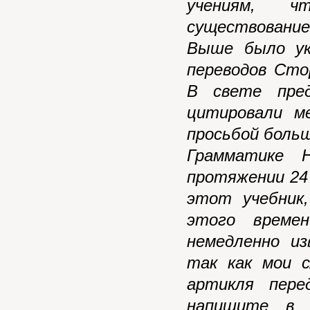
учениям, ч
существование 
Выше было ука
переводов Сто
В свете пре
цитировали
м
просьбой боль
Грамматике 
протяжении 24
этот учебник
этого време
немедленно и
так как мои 
артикля пере
напишите в 