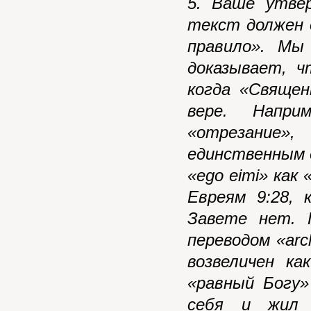
5. Ваше утве
текст должен 
правило». Мы
доказывает, 
когда «Свяще
вере. Напри
«отрезание
единственным е
«
ego
eimi
» как 
Евреям 9:28, 
Завете нет. 
переводом «
arc
возвеличен ка
«равный Богу»
себя и жил 