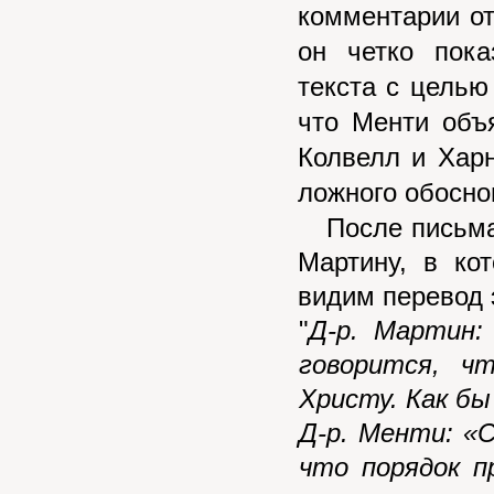
комментарии от
он четко пока
текста с цель
что Менти объ
Колвелл и Хар
ложного обосно
После письма 
Мартину, в ко
видим перевод 
"
Д-р. Мартин:
говорится, ч
Христу. Как б
Д-р. Менти: «
что порядок п