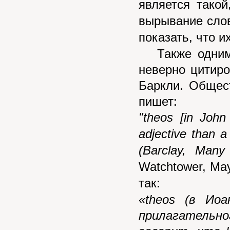
является такой
вырывание слов
показать, что и
Также одним и
неверно цитир
Баркли. Общес
пишет:
"theos [in John
adjective than 
(Barclay, Man
Watchtower, May
так:
«
theos
(в Иоан
прилагательн