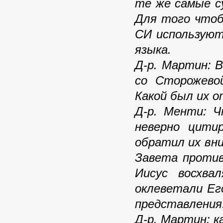
те же самые с
Для того чтоб
СИ используют
языка.
Д-р. Мартин: 
со Сторожево
Какой был их 
Д-р. Менти: Ч
неверно цити
обратил их вн
Завета против
Иисус восхва
оклеветали Ег
представления
Д-р. Мартин: к