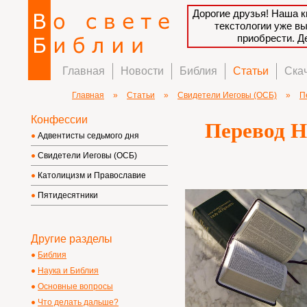
Дорогие друзья! Наша к
текстологии уже в
приобрести. 
Главная
Новости
Библия
Статьи
Ска
Главная
»
Статьи
»
Свидетели Иеговы (ОСБ)
»
П
Конфессии
Перевод Н
Адвентисты седьмого дня
Свидетели Иеговы (ОСБ)
Католицизм и Православие
Пятидесятники
Другие разделы
Библия
Наука и Библия
Основные вопросы
Что делать дальше?