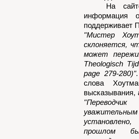
На сайте "
информация 
поддерживает П
"Мистер Хоу
склоняется, ч
может пережи
Theologisch Tijd
page 279-280)".
слова Хоутма
высказывания, 
"Переводчи
уважительным
устано
прошлом
б