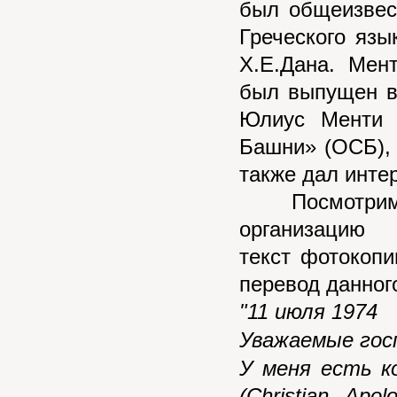
был общеизвес
Греческого язы
Х.Е.Дана. Мен
был выпущен в 
Юлиус Менти 
Башни» (ОСБ), 
также дал инте
Посмотрим, 
организаци
текст
фотокопи
перевод данног
"11
и
юля 1974
Уважаемые гос
У меня есть к
(Christian Apol