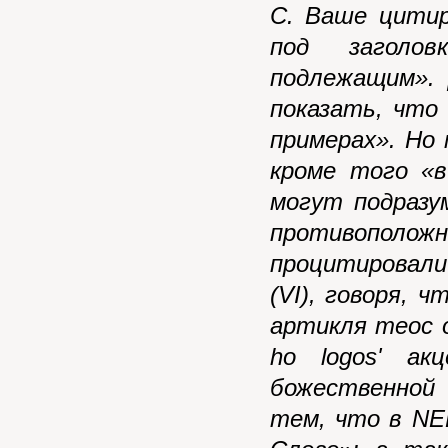
С. Ваше цитир
под заголов
подлежащим».
показать, что
примерах». Но 
кроме того «в
могут подразу
противоположн
процитировали 
(
VI
), говоря, 
артикля теос 
ho
logos
' ак
божественной
тем, что в NE