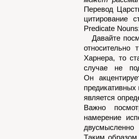
Перевод Царств
цитирование с
Predicate
Nouns
Давайте посмо
относительно 
Харнера, то ст
случае не по
Он
акцентирует
предикативных 
является опре
Важно посмот
намерение исп
двусмысленно 
Таким образом