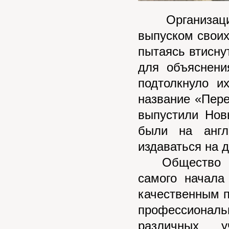
Организация 
выпуском своих
пытаясь втисну
для объяснени
подтолкнуло и
название «Пер
выпустили Нов
были на англ
издаваться на д
Общество Сто
самого начала
качественным 
профессионал
различных у