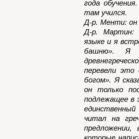
года обучения
там учился.
Д-р. Менти: он
Д-р. Мартин:
языке и я вст
башню». Я 
древнегреческо
перевели это
богом». Я ска
он только по
подлежащее в 
единственный
читал на гре
предложении,
которые напис