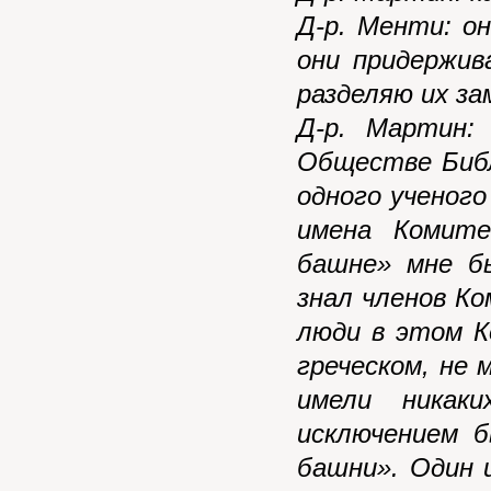
Д-р. Менти: он
они придержив
разделяю их за
Д-р. Мартин:
Обществе Биб
одного ученого
имена Комит
башне» мне б
знал членов Ко
люди в этом 
греческом, не 
имели никак
исключением 
башни». Один и