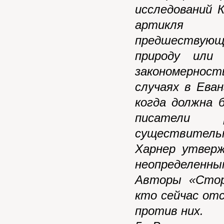
исследований 
артикля п
предшествую
природу или
закономерност
случаях в Ева
когда должна 
писатели р
существитель
Харнер утверж
неопределенн
Авторы «Стор
кто сейчас от
против них.