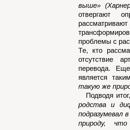
выше»
(Харнер
отвергают о
рассматриваю
трансформиро
проблемы с ра
Те, кто рассм
отсутствие ар
перевода. Еще
является таки
такую же приро
Подводя итог,
родства и ди
подразумевал в
природу, чт