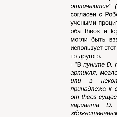
отличаются"
согласен с Роб
учеными процит
оба
theos
и
lo
могли быть вз
использует этот
то другого.
- "В
пункте D, 
артикля, могл
или в некот
принадлежа к 
от
theos
сущес
варианта D
«божественн