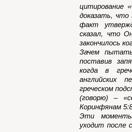
цитирование «
доказать, что 
факт утвержд
сказал, что О
закончилось ко
Зачем пытать
поставив запя
когда в греч
английских п
греческом под
(говорю) – «
Коринфянам 5:8
Эти моменты
уходит после 