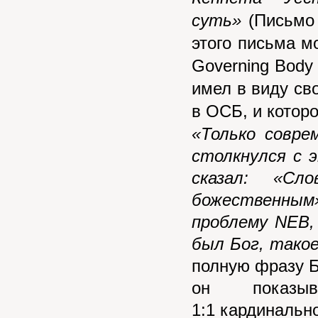
суть»
(Письмо
этого письма м
Governing
Body
имел в виду св
в ОСБ, и которо
«Только совре
столкнулся с 
сказал: «С
божественным
проблему NEB,
был Бог, такое
полную фразу Б
он показы
1:1 кардинальн