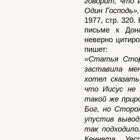
говорит, что 
Один Господь»,
1977, стр. 320.
письме к Дон
неверно цитиро
пишет:
«Статья Стор
заставила ме
хотел сказать
что Иисус не 
такой же прир
Бог, но Сторо
упустив вывод
так подходило
Кеннета У