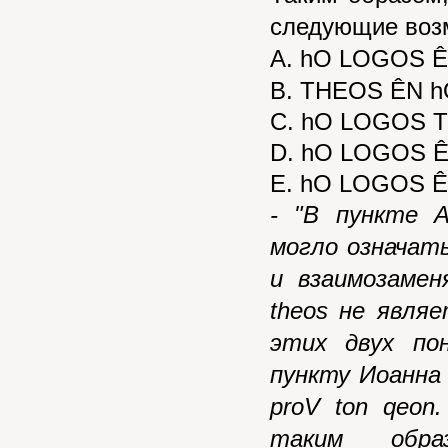
следующие воз
A. hO LOGOS 
B. THEOS ÊN 
C. hO LOGOS 
D. hO LOGOS 
E. hO
LOGOS
Ê
- "В пункте 
могло означат
и взаимозаме
theos
не явля
этих двух по
пункту Иоанна
proV
ton
qeon
таким обра