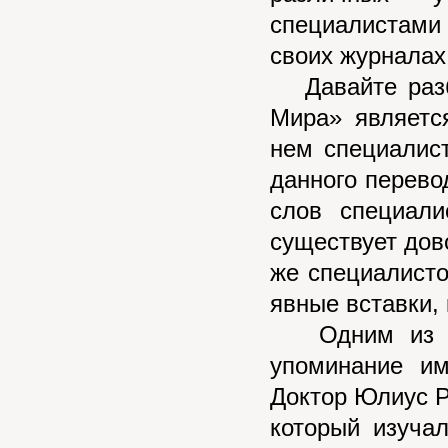
специалистами 
своих журналах
Давайте разбе
Мира» являетс
нем специалис
данного перево
слов специали
существует дов
же специалисто
явные вставки, 
Одним из са
упоминание и
Доктор Юлиус 
который изуча