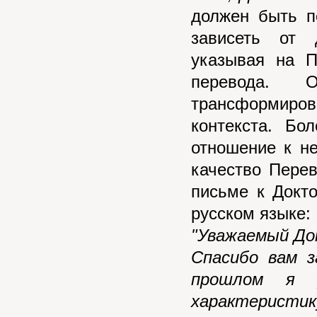
должен быть п
зависеть от 
указывая на П
перевода.
трансформиро
контекста. Бо
отношение к н
качество Пере
письме к Докт
русском языке:
"Уважаемый До
Спасибо вам з
прошлом я 
характеристик