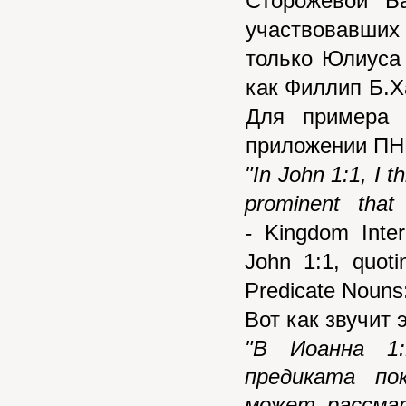
Сторожевой Б
участвовавших
только Юлиуса 
как Филлип Б.Х
Для примера 
приложении ПН
"In John 1:1, I th
prominent that
-
Kingdom Inter
John 1:1, quotin
Predicate Nouns:
Вот как звучит 
"В Иоанна 1
предиката по
может рассмат