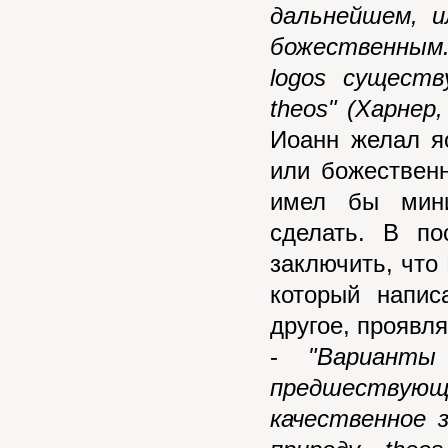
дальнейшем, и
божественным.
logos
существ
theos"
(Харнер,
Иоанн желал я
или божествен
имел бы мини
сделать. В п
заключить, что
который напис
другое, проявл
-
"В
ариант
предшествую
качественное 