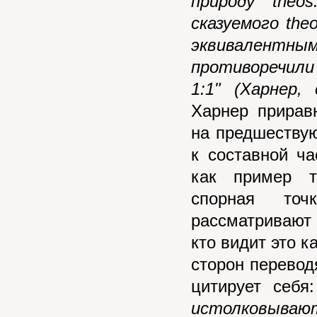
природу
theos
сказуемого
the
эквивалентн
противоречил
1:1"
(Харнер, 
Харнер прирав
на предшествую
к составной ч
как пример т
спорная то
рассматривают
кто видит это к
сторон переводя
цитирует себя
истолковываю