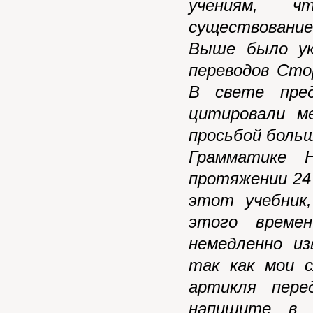
учениям, ч
существование 
Выше было ука
переводов Сто
В свете пре
цитировали
м
просьбой боль
Грамматике 
протяжении 24
этот учебник
этого време
немедленно и
так как мои 
артикля пере
напишите в 