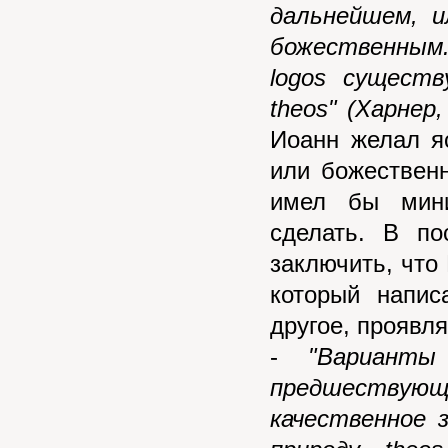
дальнейшем, и
божественным.
logos
существ
theos"
(Харнер,
Иоанн желал я
или божествен
имел бы мини
сделать. В п
заключить, что
который напис
другое, проявл
-
"В
ариант
предшествую
качественное 