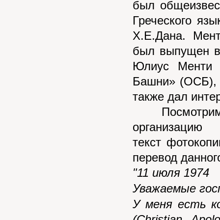
был общеизвес
Греческого язы
Х.Е.Дана. Мен
был выпущен в 
Юлиус Менти 
Башни» (ОСБ), 
также дал инте
Посмотрим, 
организаци
текст
фотокопи
перевод данног
"11
и
юля 1974
Уважаемые гос
У меня есть к
(Christian Apol