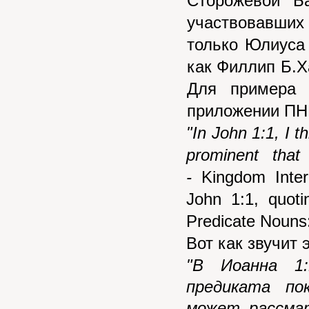
Сторожевой Б
участвовавших
только Юлиуса 
как Филлип Б.Х
Для примера 
приложении ПН
"In John 1:1, I th
prominent that
-
Kingdom Inter
John 1:1, quotin
Predicate Nouns:
Вот как звучит 
"В Иоанна 1
предиката по
может рассмат