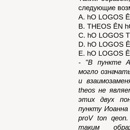
следующие воз
A. hO LOGOS 
B. THEOS ÊN 
C. hO LOGOS 
D. hO LOGOS 
E. hO
LOGOS
Ê
- "В пункте 
могло означат
и взаимозаме
theos
не явля
этих двух по
пункту Иоанна
proV
ton
qeon
таким обра