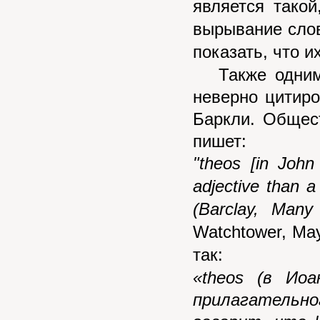
является такой
вырывание слов
показать, что и
Также одним и
неверно цитир
Баркли. Общес
пишет:
"theos [in John
adjective than 
(Barclay, Man
Watchtower, May
так:
«
theos
(в Иоан
прилагательн