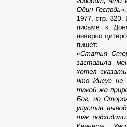
говорит, что 
Один Господь»,
1977, стр. 320.
письме к Дон
неверно цитиро
пишет:
«Статья Стор
заставила ме
хотел сказать
что Иисус не 
такой же прир
Бог, но Сторо
упустив вывод
так подходило
Кеннета У