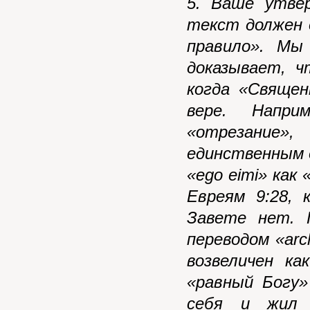
5. Ваше утве
текст должен 
правило». Мы
доказывает, 
когда «Свяще
вере. Напри
«отрезание
единственным е
«
ego
eimi
» как 
Евреям 9:28, 
Завете нет. 
переводом «
arc
возвеличен ка
«равный Богу»
себя и жил 