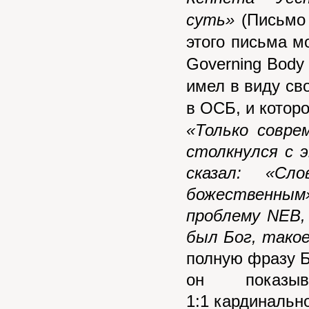
суть»
(Письмо
этого письма м
Governing
Body
имел в виду св
в ОСБ, и которо
«Только совре
столкнулся с 
сказал: «С
божественным
проблему NEB,
был Бог, такое
полную фразу Б
он показы
1:1 кардинальн