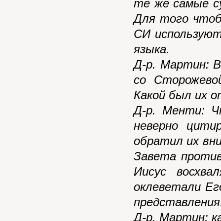
те же самые с
Для того чтоб
СИ используют
языка.
Д-р. Мартин: 
со Сторожево
Какой был их 
Д-р. Менти: Ч
неверно цити
обратил их вн
Завета против
Иисус восхва
оклеветали Ег
представления
Д-р. Мартин: к