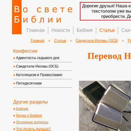
Дорогие друзья! Наша к
текстологии уже в
приобрести. 
Главная
Новости
Библия
Статьи
Ска
Главная
»
Статьи
»
Свидетели Иеговы (ОСБ)
»
П
Конфессии
Перевод Н
Адвентисты седьмого дня
Свидетели Иеговы (ОСБ)
Католицизм и Православие
Пятидесятники
Другие разделы
Библия
Наука и Библия
Основные вопросы
Что делать дальше?