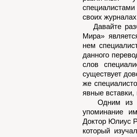
специалистами 
своих журналах
Давайте разбе
Мира» являетс
нем специалис
данного перево
слов специали
существует дов
же специалисто
явные вставки, 
Одним из са
упоминание и
Доктор Юлиус 
который изуча