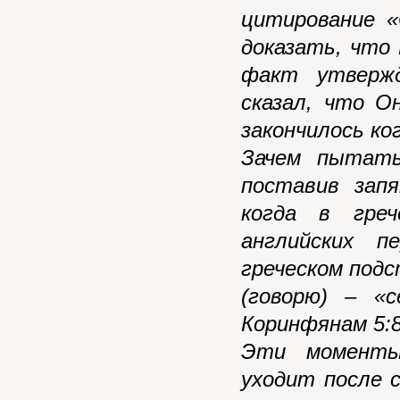
цитирование «
доказать, что 
факт утвержд
сказал, что О
закончилось ко
Зачем пытать
поставив запя
когда в греч
английских п
греческом под
(говорю) – «
Коринфянам 5:8
Эти моменты
уходит после 