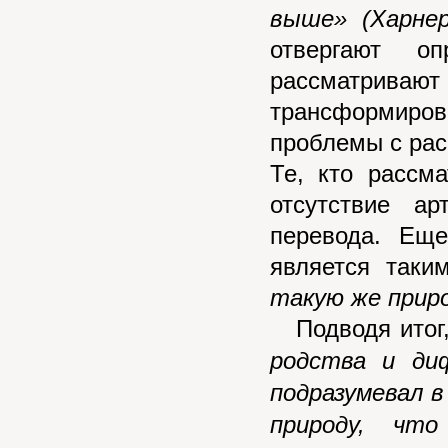
выше»
(Харнер
отвергают о
рассматриваю
трансформиро
проблемы с ра
Те, кто рассм
отсутствие ар
перевода. Еще
является таки
такую же приро
Подводя итог,
родства и ди
подразумевал в
природу, чт