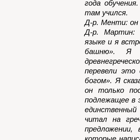
года обучения
там учился.
Д-р. Менти: он
Д-р. Мартин:
языке и я вст
башню». Я 
древнегреческо
перевели это
богом». Я ска
он только по
подлежащее в 
единственный
читал на гре
предложении,
которые напис