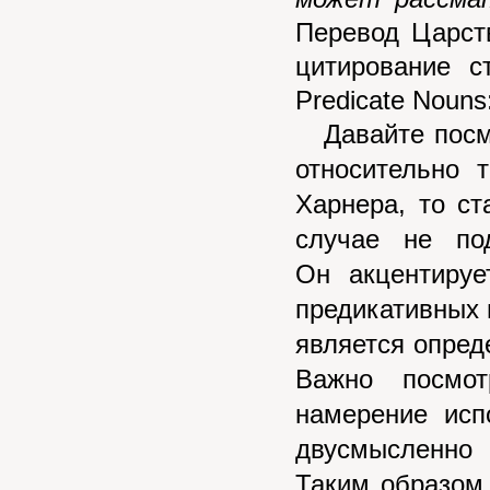
Перевод Царств
цитирование с
Predicate
Nouns
Давайте посмо
относительно 
Харнера, то ст
случае не по
Он
акцентирует
предикативных 
является опре
Важно посмот
намерение исп
двусмысленно 
Таким образом