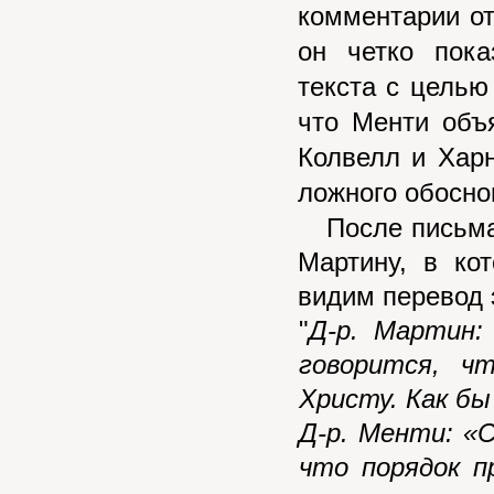
комментарии от
он четко пока
текста с цель
что Менти объ
Колвелл и Хар
ложного обосно
После письма 
Мартину, в ко
видим перевод 
"
Д-р. Мартин:
говорится, ч
Христу. Как б
Д-р. Менти: «
что порядок п