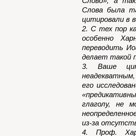
Слово»; а та
Слова была та
цитировали в в
2. С тех пор 
особенно Хар
переводить Ио
делает такой 
3. Ваше цит
неадекватным,
его исследова
«предикатив
глаголу, не 
неопределенно
из-за отсутст
4. Проф. Ха