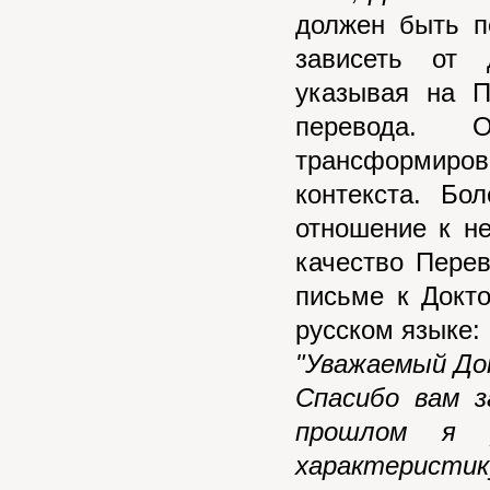
должен быть п
зависеть от 
указывая на П
перевода.
трансформиро
контекста. Бо
отношение к н
качество Пере
письме к Докт
русском языке:
"Уважаемый До
Спасибо вам з
прошлом я 
характеристик