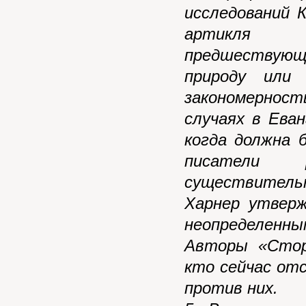
исследований 
артикля п
предшествую
природу или
закономерност
случаях в Ева
когда должна 
писатели р
существитель
Харнер утверж
неопределенн
Авторы «Стор
кто сейчас от
против них.