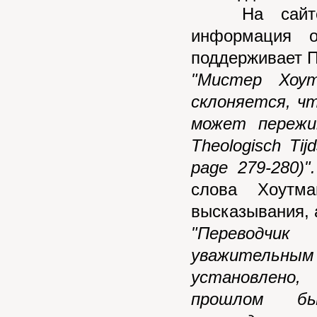
На сайте "
информация 
поддерживает П
"Мистер Хоу
склоняется, ч
может пережи
Theologisch Tijd
page 279-280)".
слова Хоутма
высказывания, 
"Переводчи
уважительным
устано
прошлом
б