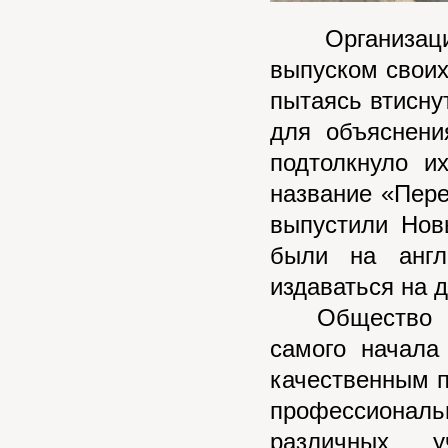
Организация 
выпуском своих
пытаясь втисну
для объяснени
подтолкнуло и
название «Пер
выпустили Нов
были на англ
издаваться на д
Общество Сто
самого начала
качественным 
профессионал
различных у