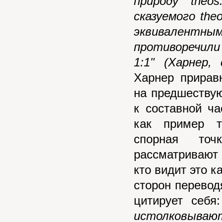
природу
theos
сказуемого
the
эквивалентн
противоречил
1:1"
(Харнер, 
Харнер прирав
на предшествую
к составной ч
как пример т
спорная то
рассматривают
кто видит это к
сторон переводя
цитирует себя
истолковываю