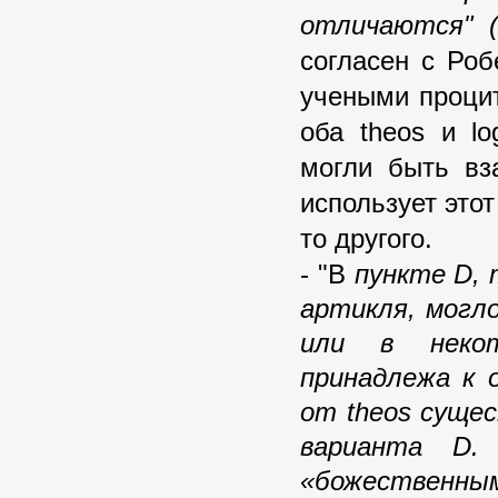
отличаются"
согласен с Роб
учеными процит
оба
theos
и
lo
могли быть вз
использует этот
то другого.
- "В
пункте D, 
артикля, могл
или в некот
принадлежа к 
от
theos
сущес
варианта D
«божественн