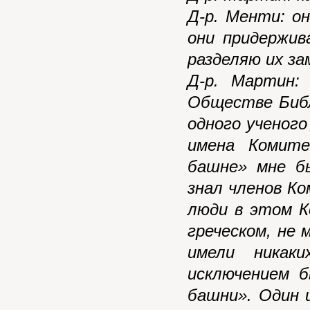
Д-р. Менти: он
они придержив
разделяю их за
Д-р. Мартин:
Обществе Биб
одного ученого
имена Комит
башне» мне б
знал членов Ко
люди в этом 
греческом, не 
имели никак
исключением 
башни». Один и