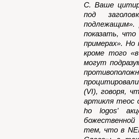
С. Ваше цитир
под заголов
подлежащим».
показать, что
примерах». Но 
кроме того «в
могут подразу
противоположн
процитировали 
(
VI
), говоря, 
артикля теос 
ho
logos
' ак
божественной
тем, что в NE