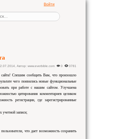
Войти
та
2.07.2014
,
Автор: www.everbible.com
0
3781
 сайта! Спешим сообщить Вам, что произошло
езультате чего появились новые функциональные
зовать при работе с нашим сайтом. Улучшена
зможностью цитирования комментариев целиком
жность регистрации, где зарегистрированные
х учетной записи;
пользователи, что дает возможность сохранить