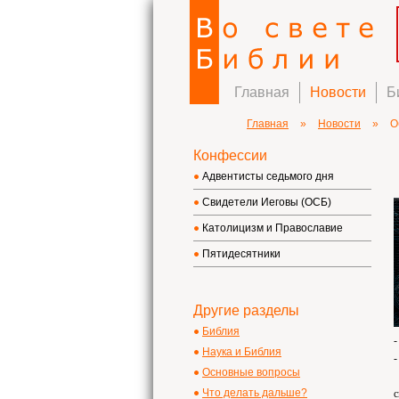
Главная
Новости
Б
Главная
»
Новости
»
О
Конфессии
Адвентисты седьмого дня
Свидетели Иеговы (ОСБ)
Католицизм и Православие
Пятидесятники
Другие разделы
Библия
-
Наука и Библия
-
Основные вопросы
К
Что делать дальше?
с