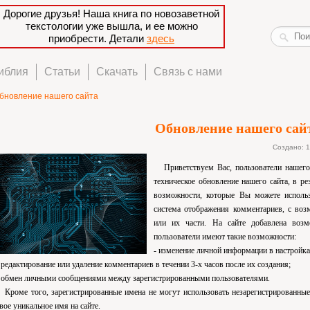
Дорогие друзья! Наша книга по новозаветной
текстологии уже вышла, и ее можно
приобрести. Детали
здесь
иблия
Статьи
Скачать
Связь с нами
бновление нашего сайта
Обновление нашего сай
Создано: 1
Приветствуем Вас, пользователи нашего
техническое обновление нашего сайта, в р
возможности, которые Вы можете исполь
система отображения комментариев, с во
или их части. На сайте добавлена возмо
пользователи имеют такие возможности:
- изменение личной информации в настройка
 редактирование или удаление комментариев в течении 3-х часов после их создания;
 обмен личными сообщениями между зарегистрированными пользователями.
роме того, зарегистрированные имена не могут использовать незарегистрированные 
вое уникальное имя на сайте.