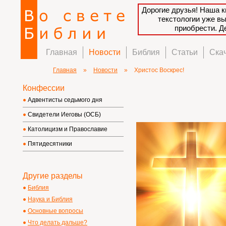
Дорогие друзья! Наша к
текстологии уже в
приобрести. 
Главная
Новости
Библия
Статьи
Ска
Главная
»
Новости
»
Христос Воскрес!
Конфессии
Адвентисты седьмого дня
Свидетели Иеговы (ОСБ)
Католицизм и Православие
Пятидесятники
Другие разделы
Библия
Наука и Библия
Основные вопросы
Что делать дальше?