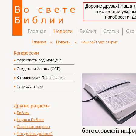
Дорогие друзья! Наша к
текстологии уже в
приобрести. 
Главная
Новости
Библия
Статьи
Ска
Главная
»
Новости
»
Наш сайт уже открыт
Конфессии
Адвентисты седьмого дня
Свидетели Иеговы (ОСБ)
Католицизм и Православие
Пятидесятники
Другие разделы
Библия
Наука и Библия
Основные вопросы
богословской инфор
Что делать дальше?