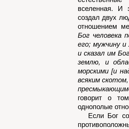
вселенная. И 
создал двух лю
отношением м
Бог человека 
его; мужчину и
и сказал им Бо
землю, и обл
морскими [и на
всяким скотом,
пресмыкающимс
говорит о том
однополые отно
Если Бог соз
противоположн