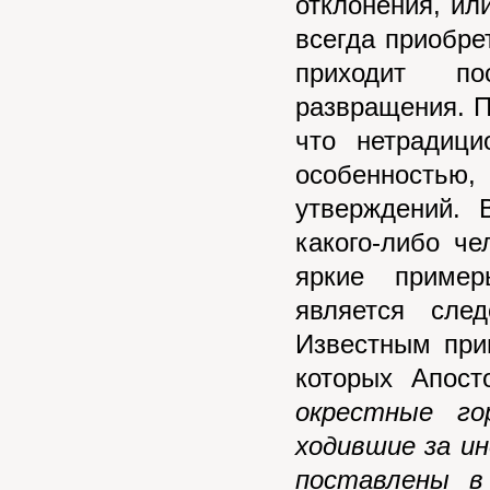
отклонения, ил
всегда приобре
приходит по
развращения. П
что нетрадиц
особенностью,
утверждений. 
какого-либо ч
яркие пример
является сле
Известным при
которых Апост
окрестные го
ходившие за ин
поставлены в 