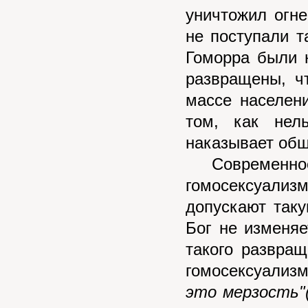
уничтожил огне
не поступали т
Гоморра были 
развращены, ч
массе населени
том, как нел
наказывает общ
Современное 
гомосексуализ
допускают таку
Бог не изменя
такого развращ
гомосексуализ
это мерзость"