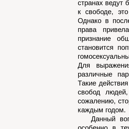
странах ведут 
к свободе, эт
Однако в посл
права привел
признание об
становится по
гомосексуальн
Для выражени
различные па
Такие действия
свобод людей,
сожалению, сто
каждым годом.
Данный вопро
особенно в те