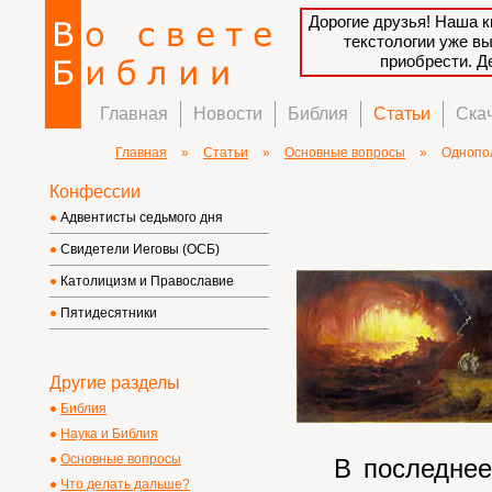
Дорогие друзья! Наша к
текстологии уже в
приобрести. 
Главная
Новости
Библия
Статьи
Ска
Главная
»
Статьи
»
Основные вопросы
»
Однопо
Конфессии
Адвентисты седьмого дня
Свидетели Иеговы (ОСБ)
Католицизм и Православие
Пятидесятники
Другие разделы
Библия
Наука и Библия
Основные вопросы
В последнее 
Что делать дальше?