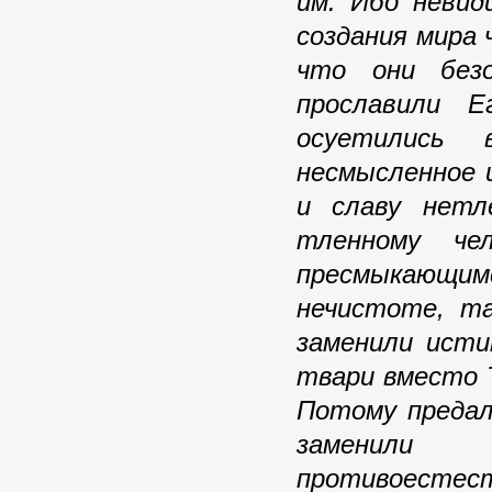
им. Ибо невид
создания мира
что они без
прославили Е
осуетились 
несмысленное и
и славу нетл
тленному че
пресмыкающимся
нечистоте, та
заменили исти
твари вместо Т
Потому преда
заменили
противоесте