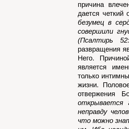
причина влече
дается четкий 
безумец в сер
совершили гну
(Псалтирь 52:
развращения яв
Него. Причино
является име
только интимны
жизни. Полово
отвержения Б
открывается 
неправду чело
что можно знат