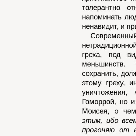
толерантно от
напоминать люд
ненавидит, и п
Современный м
нетрадиционной
греха, под в
меньшинств.
сохранить, дол
этому греху, 
уничтожения,
Гоморрой, но 
Моисея, о че
этим, ибо все
прогоняю от в