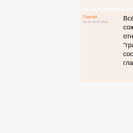
Сергей
Всё
02:16 18.07.2015
со
от
"гр
сос
гла