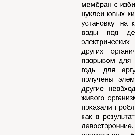
мембран с изб
нуклеиновых ки
установку, на 
воды под дей
электрических
других орган
прорывом для 
годы для арг
получены элем
другие необхо
живого организ
показали пробл
как в результа
левосторонние