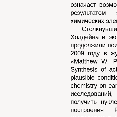
означает возмо
результатом
химических элем
Столкнувшись
Холдейна и эк
продолжили пои
2009 году в ж
«Matthew W. Po
Synthesis of act
plausible condit
chemistry on ea
исследований
получить нукл
построения 