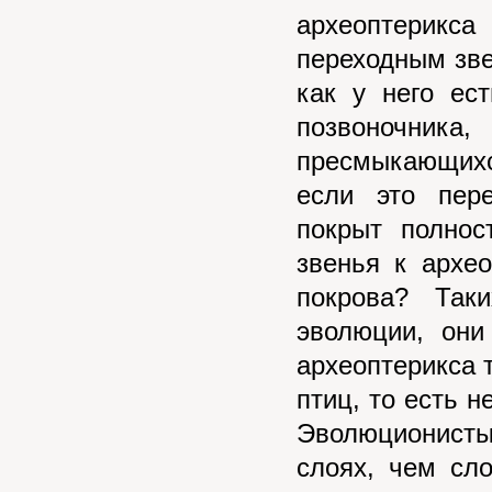
археоптерикса
переходным зв
как у него ес
позвоночника
пресмыкающихс
если это пере
покрыт полнос
звенья к архе
покрова? Так
эволюции, они
археоптерикса т
птиц, то есть 
Эволюционист
слоях, чем сл