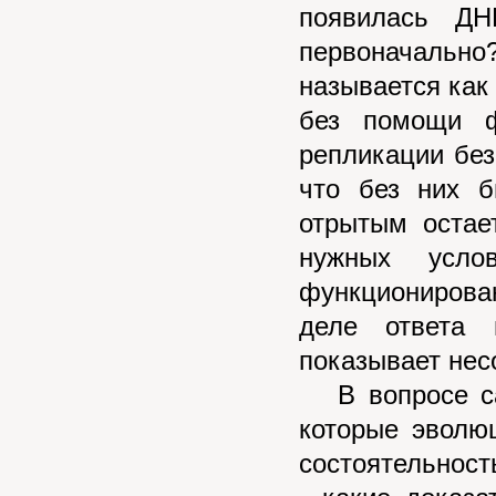
появилась Д
первоначальн
называется как
без помощи ф
репликации без
что без них б
отрытым остае
нужных усл
функционирова
деле ответа 
показывает нес
В вопросе са
которые эволю
состоятельност