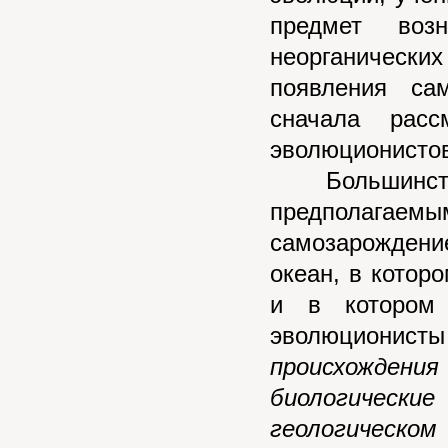
предмет возн
неорганичес
появления сам
сначала расс
эволюционистов
Большинство
предполагаем
самозарождени
океан, в котор
и в котором
эволюциони
происхожден
биологически
геологическ