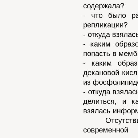
содержала?
- что было р
репликации?
- откуда взяла
- каким обра
попасть в мемб
- каким обра
декановой кис
из фосфолипид
- откуда взяла
делиться, и к
взялась информ
Отсутствие 
современной