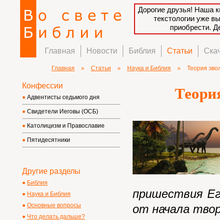
Дорогие друзья! Наша к
текстологии уже в
приобрести. 
Главная
Новости
Библия
Статьи
Ска
Главная
»
Статьи
»
Наука и Библия
»
Теория эво
Конфессии
Теори
Адвентисты седьмого дня
Свидетели Иеговы (ОСБ)
Католицизм и Православие
Пятидесятники
Другие разделы
Библия
пришествия Ег
Наука и Библия
Основные вопросы
от начала твор
Что делать дальше?