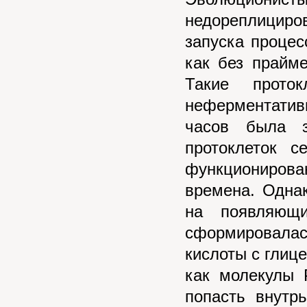
недореплициров
запуска процес
как без прайм
Такие прот
неферментатив
часов была з
протоклеток с
функциониров
времена. Однак
на появляющи
сформировалас
кислоты с гли
как молекулы 
попасть внутр