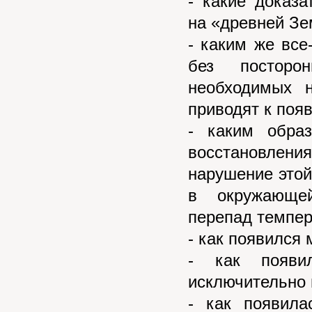
- какие доказ
на «древней З
- каким же вс
без посторо
необходимых н
приводят к поя
- каким обра
восстановления
нарушение этой
в окружающей
перепад темпера
- как появился
- как появи
исключительно 
- как появил