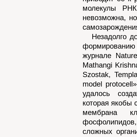
молекулы РНК
невозможна, но
самозарождения
Незадолго до 
формированию
журнале Nature
Mathangi Krishn
Szostak, Templa
model protocel
удалось созд
которая якобы 
мембрана к
фосфолипидов
сложных орган