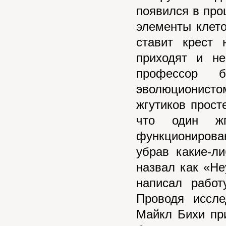
появился в про
элементы клет
ставит крест
приходят и не
профессор 
эволюционист
жгутиков прост
что один жг
функционирова
убрав какие-л
назвал как «Н
написал рабо
Проводя иссле
Майкл Бихи пр