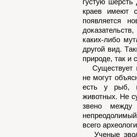
густую шерсть 
краев имеют 
появляется н
доказательств
каких-либо му
другой вид. Та
природе, так и 
Существует ин
не могут объяс
есть у рыб, 
животных. Не с
звено между
непреодолимы
всего археологи
Ученые эволю