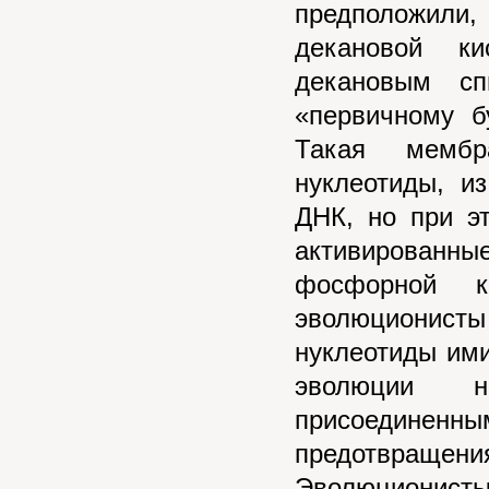
предположили,
декановой к
декановым с
«первичному б
Такая мембр
нуклеотиды, и
ДНК, но при э
активированны
фосфорной к
эволюционист
нуклеотиды ими
эволюции н
присоединен
предотвраще
Эволюцион