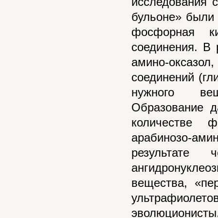
исследования 
бульоне» были
фосфорная ки
соединения. В 
амино-оксазол
соединений (гл
нужного вещ
Образование д
количестве ф
арабинозо-амин
результате 
ангидронуклео
вещества, «пе
ультрафиолето
эволюционисты,