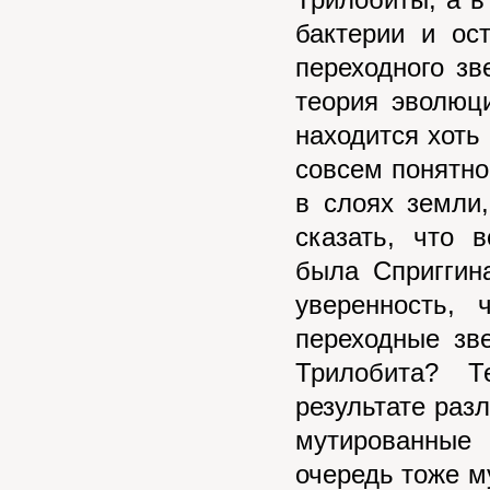
Трилобиты, а 
бактерии и ос
переходного зв
теория эволюц
находится хоть
совсем понятно
в слоях земли
сказать, что 
была Сприггина
уверенность, 
переходные зв
Трилобита? Т
результате раз
мутированные
очередь тоже м