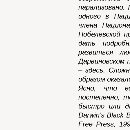
парализовано.
одного в Нац
члена Национа
Нобелевской п
дать подроб
развиться лю
Дарвиновском 
– здесь. Слож
образом оказало
Ясно, что е
постепенно, 
быстро или да
Darwin’s Black B
Free Press, 199