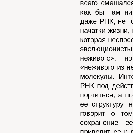
всего смешалс
как бы там ни
даже РНК, не г
начатки жизни,
которая неспос
эволюционист
неживого», 
«неживого из н
молекулы. Инт
РНК под дейст
портиться, а п
ее структуру,
говорит о то
сохранение е
приводит ее к