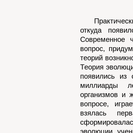
Практическ
откуда появи
Современное ч
вопрос, приду
теорий возникн
Теория эволюци
появились из 
миллиарды л
организмов и 
вопросе, игра
взялась пер
сформировалас
эволюции, уче