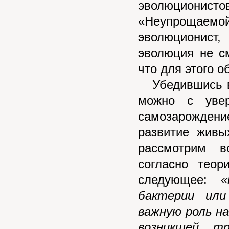
эволюционист
«Неупрощаемой 
эволюционист,
эволюция не с
что для этого 
Убедившись в 
можно с увер
самозарождение
развитие живы
рассмотрим в
согласно теор
следующее:
«
бактерии или
важную роль н
возникшей т