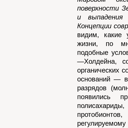
поверхности З
и выпадения 
Концепции сов
видим, какие
жизни, по мн
подобные усло
—Холдейна, со
органических с
оснований — в
разрядов (мол
появились пр
полисахариды,
протобионто
регулируемому 