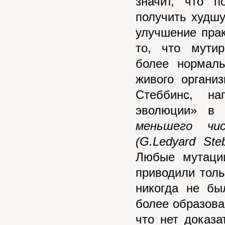
значит, что 
получить худшу
улучшение прак
то, что мути
более нормаль
живого органи
Стеббинс, на
эволюции» в 
меньшего чи
(G.Ledyard Ste
Любые мутации
приводили тол
никогда не бы
более образован
что нет доказа