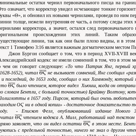
минимальные остатки чернил первоначального писца на грани
Это означает, что корректор увидел исчезающие тонкие горизон
буквы «Θ», и обновил их новыми чернилами, проведя по ним пе
линии толще, нежели внутренняя ее часть, а потому следы этих
чернилами корректора, а значит, остался след первоначального
оригинальном происхождении этих линий. Таким образо
существующие линии, так как они были плохо видны, и в этом 
текст 1 Тимофею 3:16 является важным догматическим местом П
Джон Бургон сообщает о том, что в период XVII-XVIII ве
Александрийский кодекс не имели сомнений в том, что в этом ме
о чем он говорит следующее:
«То что Патрик Янг, первый хр
(1628-1652), читал
ΘϚ
не вызывает сомнений, Янг сообщил «раз
- и последний, до 1653 года, сообщил о них Хаммонду, который 
что
ΘϚ
было чтением, которое видел Хьюиш, когда он отправил 
по словам Бентли, с большой точностью) Брайяну Волтону, кот
Полиглотты в 1657 году. Пирсон, который был очень любопытен
находим ΟϚ ни в одной копии» - достаточное доказательство то
году. - Епископ Фелл, опубликовавший издание Нового З
считал
ΘϚ
чтением кодекса A. Милл, работавший над текстом 
прямо заявляет, что он видел остатки
ΘϚ
в этом месте. Бентл
рукопись с предельной точностью, ничего не знал о другом чт