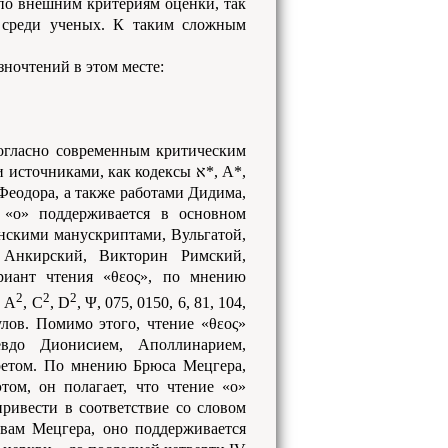
 по внешним критериям оценки, так
 среди ученых. К таким сложным
ночтений в этом месте:
согласно современным критическим
очниками, как кодексы א*, A*,
 Феодора, а также работами Дидима,
 «ο» поддерживается в основном
инскими манускриптами, Вульгатой,
 Анкирский, Викторин Римский,
риант чтения «θεος», по мнению
2
2
2
, A
, C
, D
, Ψ, 075, 0150, 6, 81, 104,
лов. Помимо этого, чтение «θεος»
евдо Дионисием, Аполлинарием,
ретом. По мнению Брюса Мецгера,
ом, он полагает, что чтение «ο»
привести в соответствие со словом
ловам Мецгера, оно поддерживается