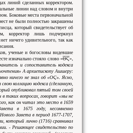
цах линий сделанных корректором.
тальные линии над словом и внутри
ром. Боковые места первоначальной
 мест не были полностью закрашены
 писца, который свидетельствует об
м, корректор лишь подчеркнул
нет ничего удивительного, так как
исания.
ков, ученые и богословы видевшие
сте изначально стояло слово «
ΘϚ
»,
анитель и сопоставитель кодекса
ночтения» А архиепископу Ашшеру:
явно ничего не знал об «ΟϚ». Ясно,
свою коллацию кодекса (сделанную,
орый опубликовал пятый том своей
 в таких вопросах, говорит «мы не
го, как он читал это место в 1659
авета в 1675 году, несомненно
Нового Завета в период 1677-1707,
и, который лично (1716) сравнивал
ении. - Решающее свидетельство по