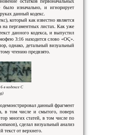
зновение остатков первоначальных
 было изначально, и игнорирует
 руках данный кодекс.
кс), который как известно является
а на пергаментных листах. Как уже
екст данного кодекса, и выпустил
Тимофею 3:16 находится слово «ΟϚ».
пор, однако, детальный визуальный
этому чтению предвзято.
6 в кодексе C
g)
продемонстрировал данный фрагмент
а, в том числе и смытого, поверх
тор многих статей, в том числе по
omason), сделал визуальный анализ
 текст от верхнего.