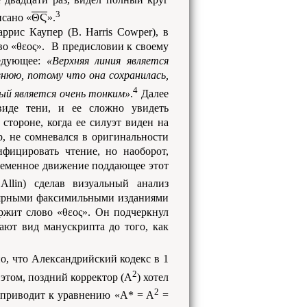
3
исано «
ΘϚ
».
ррис Каупер (B. Harris Cowper), в
ово «θεος». В предисловии к своему
ледующее:
«Верхняя линия является
евнюю, потому что она сохранилась,
4
ый является очень тонким»
.
Далее
виде тени, и ее сложно увидеть
стороне, когда ее силуэт виден на
р, не сомневался в оригинальности
ифицировать чтение, но наоборот,
временное движение поддающее этот
llin) сделав визуальный анализ
улярными факсимильными изданиями
ржит слово «θεος». Он подчеркнул
ают вид манускрипта до того, как
о, что Александрийский кодекс в 1
2
этом, поздний корректор (A
) хотел
2
о приводит к уравнению «A* = A
=