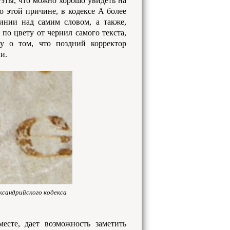
луэты, что можно хорошо увидеть на
 этой причине, в кодексе A более
инии над самим словом, а также,
по цвету от чернил самого текста,
у о том, что поздний корректор
и.
ександрийского кодекса
есте, дает возможность заметить