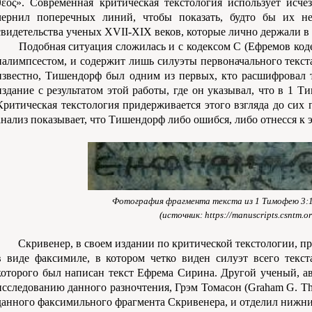
θεος». Современная критическая текстология использует исче
чернил поперечных линий, чтобы показать, будто бы их не
свидетельства ученых XVII-XIX веков, которые лично держали в
Подобная ситуация сложилась и с кодексом C (Ефремов коде
палимпсестом, и содержит лишь силуэты первоначального текст
известно, Тишендорф был одним из первых, кто расшифровал т
издание с результатом этой работы, где он указывал, что в 1 
Критическая текстология придерживается этого взгляда до сих 
анализ показывает, что Тишендорф либо ошибся, либо отнесся к 
Фотография фрагмента текста из 1 Тимофею 3:1
(источник: https://manuscripts.csntm.or
Скривенер, в своем издании по критической текстологии, 
в виде факсимиле, в котором четко виден силуэт всего текст
которого был написан текст Ефрема Сирина. Другой ученый, ав
исследованию данного разночтения, Грэм Томасон (Graham G. Th
данного факсимильного фрагмента Скривенера, и отделил нижний