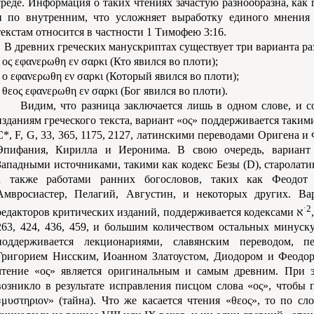
среде. Информация о таких чтениях зачастую разнообразна, как
и по внутренним, что усложняет выработку единого мнения
текстам относится в частности 1 Тимофею 3:16.
В древних греческих манускриптах существует три варианта раз
- ος εφανερωθη εν σαρκι (Кто явился во плоти);
- ο εφανερωθη εν σαρκι (Который явился во плоти);
- θεος εφανερωθη εν σαρκι (Бог явился во плоти).
Видим, что разница заключается лишь в одном слове, и 
изданиям греческого текста, вариант «ος» поддерживается такими ист
C*, F, G, 33, 365, 1175, 2127, латинскими переводами Оригена и
Эпифания, Кирилла и Иеронима. В свою очередь, вариант
Западными источниками, такими как кодекс Безы (D), старолат
а также работами ранних богословов, таких как Феодот
Амвросиастер, Пелагий, Августин, и некоторых других. Ва
ˑ2
редакторов критических изданий, поддерживается кодексами א
263, 424, 436, 459, и большим количеством остальных минуску
поддерживается лекционариями, славянским переводом, п
Григорием Нисским, Иоанном Златоустом, Диодором и Феодо
чтение «ος» является оригинальным и самым древним. При эт
возникло в результате исправления писцом слова «ος», чтобы 
«μυστηριον» (тайна). Что же касается чтения «θεος», то по с