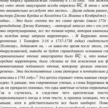
этому вопросу принадлежит Уоттону в 1718 году: «Не может 
он) «что этот манускрипт всегда отражал
ΘϚ
. В этом с ле
кто внимательно исследует это место». - Двумя годами раннее,
мистера Джона Крейка из Колледжа Св. Иоанна в Кембридже) - 
видна». - Это было «почти то же самое время» (около 1716 
преподобному Джону Киппаксу, - «который записал это с его ус
явно отретуширована, все же тонкая черта, которая изначал
на каждом конце штриха корректора». - И Берриман личн
прочтении 1 Тимофею 3:16 в 1737-1738 годах) свидетель
«Поэтому», добавляет он, - «в какое-то время после этого, с
обнаруживаемой, никогда не будет справедливого основания со
первоначальное чтение манускрипта было
ΘϚ
: и, что новые
середине корректором, были сделаны не для искажения или ф
увековечивания подлинного чтения, которому грозила опас
времени». Эти достопамятные слова (которые я почтительно 
2
записаны в 1741 году»
.
Эта цитата отражает очень важные свидет
кодекс A раньше, чем современные ученые, а слова Берримана я
как он прекрасно понимал, что едва заметные остатки первонача
Так и случилось, в следствие чего критическая тексто
первоначального писца в этом тексте, и приняла позицию, что 
раньше, хотя в действительности все было наоборот. Поми
Скривенер, который исследовал Александрийский кодекс более