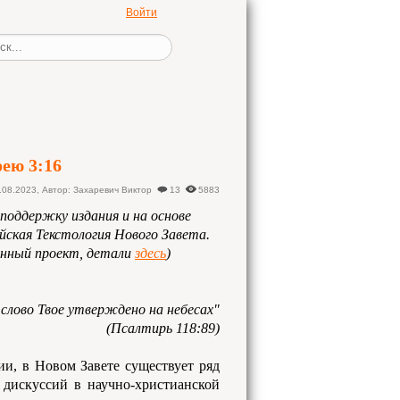
Войти
ею 3:16
.08.2023
,
Автор: Захаревич Виктор
13
5883
поддержку издания и на основе
йская Текстология Нового Завета.
нный проект, детали
здесь
)
, слово Твое утверждено на небесах"
(Псалтирь 118:89)
ии, в Новом Завете существует ряд
 дискуссий в научно-христианской