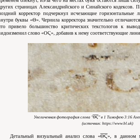
временем блекнут, из-за чего на местах букв остаются лишь си
других страницах Александрийского и Синайского кодексов. По
поздний корректор подчеркнул исчезающие горизонтальные л
внутри буквы «Θ». Чернила корректора значительно отличаются 
что привело большинство критических текстологов к вывод
видоизменил слово «ΟϚ», добавив к нему соответствующие лини
Увеличенная фотография слова "
ΘϚ
" в 1 Тимофею 3:16 Ал
(источник: https://www.bl.uk)
Детальный визуальный анализ слова «
ΘϚ
», в данном м