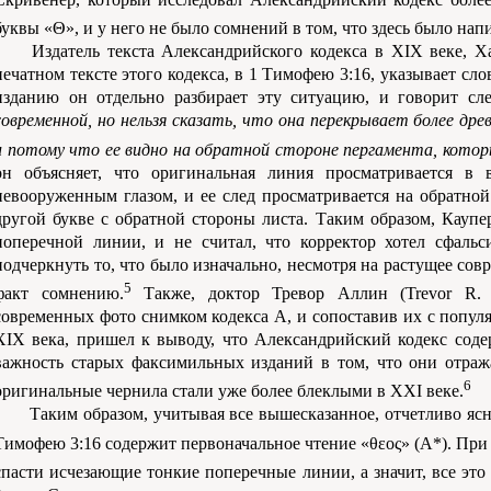
буквы «Θ», и у него не было сомнений в том, что здесь было нап
Издатель текста Александрийского кодекса в XIX веке, Ха
печатном тексте этого кодекса, в 1 Тимофею 3:16, указывает сл
изданию он отдельно разбирает эту ситуацию, и говорит с
современной, но нельзя сказать, что она перекрывает более др
и потому что ее видно на обратной стороне пергамента, котор
он объясняет, что оригинальная линия просматривается в 
невооруженным глазом, и ее след просматривается на обратной 
другой букве с обратной стороны листа. Таким образом, Каупе
поперечной линии, и не считал, что корректор хотел сфальс
подчеркнуть то, что было изначально, несмотря на растущее со
5
факт сомнению.
Также, доктор Тревор Аллин (Trevor R. A
современных фото снимком кодекса A, и сопоставив их с поп
XIX века, пришел к выводу, что Александрийский кодекс соде
важность старых факсимильных изданий в том, что они отраж
6
оригинальные чернила стали уже более блеклыми в XXI веке.
Таким образом, учитывая все вышесказанное, отчетливо ясн
Тимофею 3:16 содержит первоначальное чтение «θεος» (A*). При 
спасти исчезающие тонкие поперечные линии, а значит, все эт