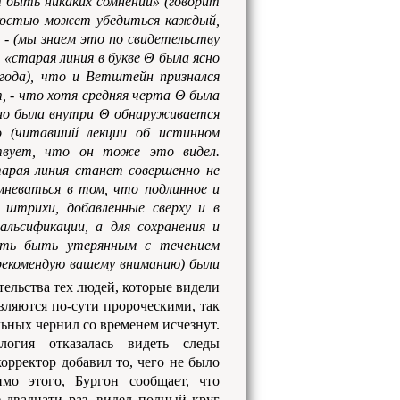
быть никаких сомнений» (говорит
гкостью может убедиться каждый,
 - (мы знаем это по свидетельству
«старая линия в букве Θ была ясно
года), что и Ветштейн признался
т, - что хотя средняя черта Θ была
ьно была внутри Θ обнаруживается
о (читавший лекции об истинном
ствует, что он тоже это видел.
тарая линия станет совершенно не
мневаться в том, что подлинное и
 штрихи, добавленные сверху и в
альсификации, а для сохранения и
ность быть утерянным с течением
рекомендую вашему вниманию) были
ельства тех людей, которые видели
вляются по-сути пророческими, так
льных чернил со временем исчезнут.
логия отказалась видеть следы
корректор добавил то, чего не было
мо этого, Бургон сообщает, что
 двадцати раз, видел полный круг