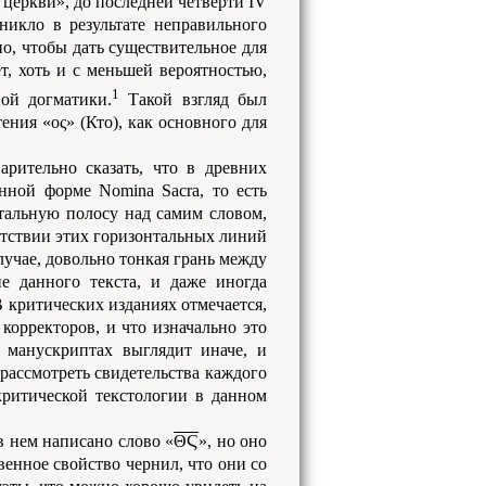
 церкви», до последней четверти IV
никло в результате неправильного
о, чтобы дать существительное для
т, хоть и с меньшей вероятностью,
1
ой догматики.
Такой взгляд был
ения «ος» (Кто), как основного для
арительно сказать, что в древних
нной форме Nomina Sacra, то есть
тальную полосу над самим словом,
утствии этих горизонтальных линий
лучае, довольно тонкая грань между
ие данного текста, и даже иногда
В критических изданиях отмечается,
 корректоров, и что изначально это
 манускриптах выглядит иначе, и
рассмотреть свидетельства каждого
критической текстологии в данном
в нем написано слово «
ΘϚ
», но оно
венное свойство чернил, что они со