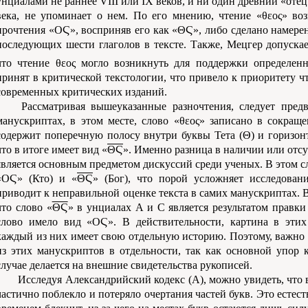
унциалами не раннее VIII или IX веков, и ни один древний «отец
века, не упоминает о нем. По его мнению, чтение «θεος» воз
прочтения «ΟϚ», восприняв его как «ΘϚ», либо сделано намерен
последующих шести глаголов в тексте. Также, Мецгер допускае
что чтение θεος могло возникнуть для поддержки определенн
принят в критической текстологии, что привело к приоритету чт
современных критических изданий.
Рассматривая вышеуказанные разночтения, следует предв
манускриптах, в этом месте, слово «θεος» записано в сокраще
содержит поперечную полосу внутри буквы Тета (Θ) и горизон
что в итоге имеет вид «
ΘϚ
». Именно разница в наличии или отс
является основным предметом дискуссий среди ученых. В этом с
«ΟϚ» (Кто) и «
ΘϚ
» (Бог), что порой усложняет исследован
приводит к неправильной оценке текста в самих манускриптах. 
что слово «
ΘϚ
» в унциалах A и C является результатом правки
слово имело вид «ΟϚ». В действительности, картина в этих
каждый из них имеет свою отдельную историю. Поэтому, важно 
из этих манускриптов в отдельности, так как основной упор 
случае делается на внешние свидетельства рукописей.
Исследуя Александрийский кодекс (A), можно увидеть, что 
частично поблекло и потеряло очертания частей букв. Это естест