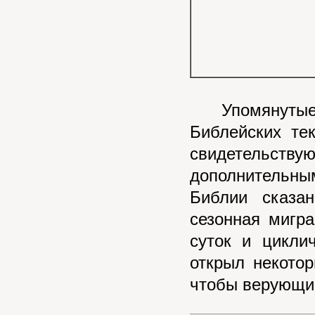
Упомянутые н
Библейских те
свидетельству
дополнительн
Библии сказа
сезонная мигра
суток и цикли
открыл некото
чтобы верующие