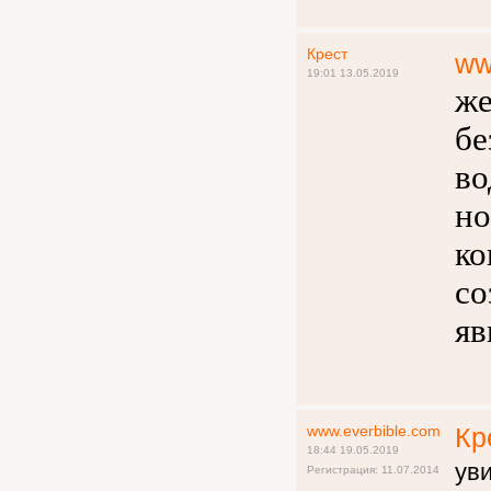
Крест
ww
19:01 13.05.2019
же
бе
во
но
ко
со
яв
www.everbible.com
Кр
18:44 19.05.2019
уви
Регистрация: 11.07.2014