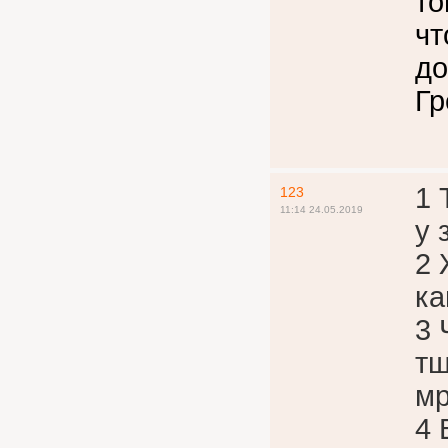
то
чт
до
Гр
1 
123
11:14 24.05.2019
у 
2 
ка
3 
тщ
мр
4 