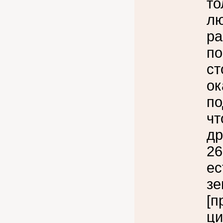
то
лю
ра
по
ст
ок
по
чт
др
26
ес
зе
[п
ци