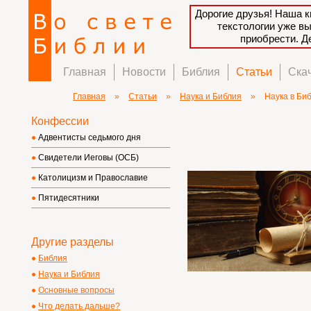
Дорогие друзья! Наша к
текстологии уже в
приобрести. 
Главная
Новости
Библия
Статьи
Ска
Главная
»
Статьи
»
Наука и Библия
»
Наука в Би
Конфессии
Адвентисты седьмого дня
Свидетели Иеговы (ОСБ)
Католицизм и Православие
Пятидесятники
Другие разделы
Библия
Наука и Библия
Основные вопросы
Что делать дальше?