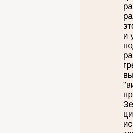
ра
ра
эт
и 
по
ра
гр
вы
"в
пр
Зе
ци
ис