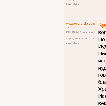
29.04.2019
www.everbible.com
Кр
18:41 29.04.2019
воп
Регистрация: 11.07.2014
По 
Отредактировано: 19:08
29.04.2019
Иу
Пис
ис
иуд
гов
бла
Хр
Ис
век