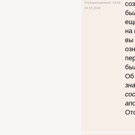
соз
Отредактировано: 18:44
19.05.2019
бы
еще
на 
вы 
озн
пе
бы
Об
зн
со
ап
Отс