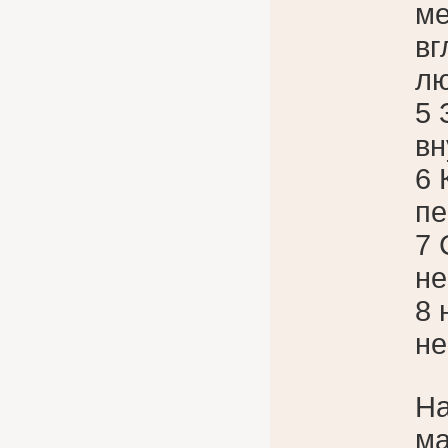
ме
вг
л
5 
вн
6 
пе
7 
не
8 
не
На
ма