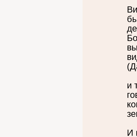
Ви
бы
де
Бо
вы
ви
(Д
и 
го
ко
зе
И 