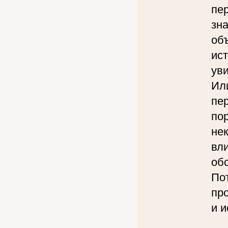
пе
зна
об
ис
уви
Или
пе
по
не
вл
об
Пот
пр
и и