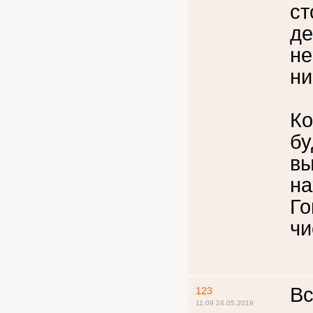
ст
де
не
ни
Ко
бу
вы
на
Го
чи
Вс
123
11:09 24.05.2019