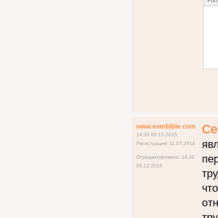
Font
www.everbible.com
Се
14:20 05.12.2015
яв
Регистрация: 11.07.2014
пе
Отредактировано: 14:20
05.12.2015
тру
что
отн
тру