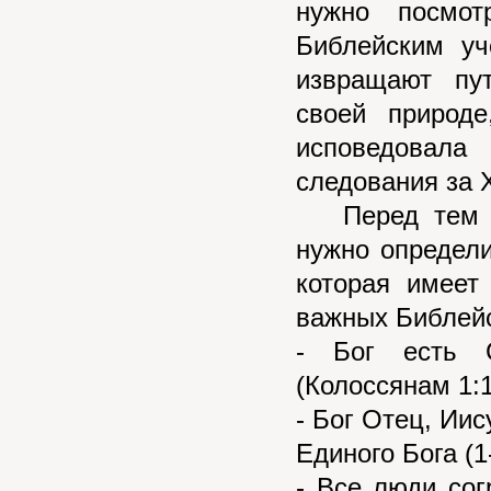
нужно посмот
Библейским уч
извращают пу
своей природе
исповедовал
следования за 
Перед тем ка
нужно определи
которая имеет
важных Библейс
- Бог есть С
(Колоссянам 1:1
- Бог Отец, Ии
Единого Бога (
- Все люди со