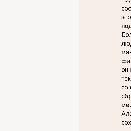
соо
это
по
Бол
лю
ма
фи
он
тек
со
сбр
мес
Ал
сох