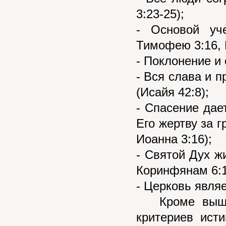
3:23-25);
- Основой уч
Тимофею 3:16, 
- Поклонение и
- Вся слава и 
(Исайя 42:8);
- Спасение дае
Его жертву за г
Иоанна 3:16);
- Святой Дух ж
Коринфянам 6:1
- Церковь явля
Кроме вышеуп
критериев ист