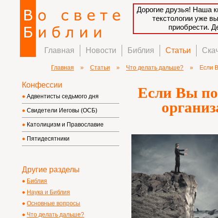
Дорогие друзья! Наша к
текстологии уже в
приобрести. 
Главная
Новости
Библия
Статьи
Ска
Главная
»
Статьи
»
Что делать дальше?
»
Если В
Конфессии
Если Вы по
Адвентисты седьмого дня
организ
Свидетели Иеговы (ОСБ)
Католицизм и Православие
Пятидесятники
Другие разделы
Библия
Наука и Библия
Основные вопросы
Что делать дальше?