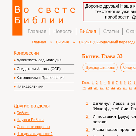
Дорогие друзья! Наша к
текстологии уже в
приобрести. 
Главная
Новости
Библия
Статьи
Ска
Главная
»
Библия
»
Библия (Синодальный перевод)
Конфессии
Бытие: Глава 33
Адвентисты седьмого дня
Предыдущая глава
Следующ
Свидетели Иеговы (ОСБ)
Католицизм и Православие
Глава:
1
2
3
4
5
6
7
8
9
10
1
Пятидесятники
39
40
41
42
43
44
45
46
47
1.
Взглянул Иаков и ув
Другие разделы
[Иаков] детей Лии, Р
Библия
2.
И поставил [двух] 
Наука и Библия
позади.
Основные вопросы
3.
А сам пошел пред ним
Что делать дальше?