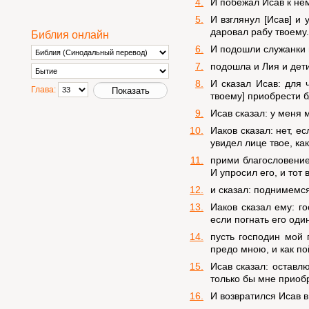
4.
И побежал Исав к нем
5.
И взглянул [Исав] и 
даровал рабу твоему.
Библия онлайн
6.
И подошли служанки и
7.
подошла и Лия и дет
8.
И сказал Исав: для 
Глава:
твоему] приобрести б
9.
Исав сказал: у меня м
10.
Иаков сказал: нет, е
увидел лице твое, ка
11.
прими благословение 
И упросил его, и тот 
12.
и сказал: поднимемся
13.
Иаков сказал ему: г
если погнать его один
14.
пусть господин мой 
предо мною, и как по
15.
Исав сказал: оставл
только бы мне приобр
16.
И возвратился Исав в