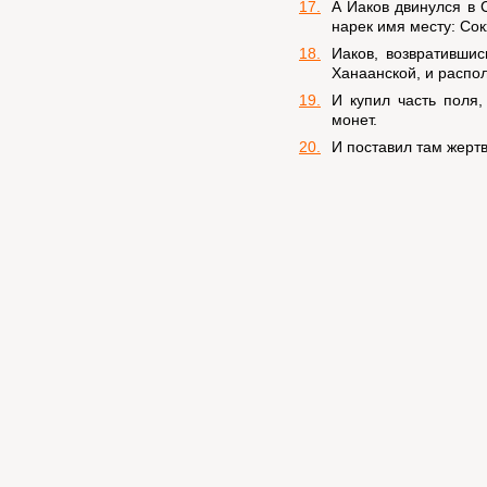
17.
А Иаков двинулся в 
нарек имя месту: Со
18.
Иаков, возвративши
Ханаанской, и распо
19.
И купил часть поля,
монет.
20.
И поставил там жертв